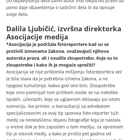
Do objavljivanja dela samo autor ima isključivo pravo da
javno daje obaveštenja o sadržini dela ili da opisuje
svoje delo.
Dalila Ljubičić, izvršna direktorka
Asocijacije medija
*Asocijacija je podržala fotoreportere kad su se
protivili izmenama Zakona, uvažavajući njihova
autorska prava, ali i osudila zloupotrebu. Koje su to
zloupotrebe i kako ih je moguće sprečiti?
Asocijacija se nije priklonila mišljenju fotoreportera već
je bila stava da je potrebna izmena Zakona, a ne
njegovo tumačenje, kakvo god ono bilo. Zloupotrebe
koje smo pominjali tom prilikom svode se na nekoliko
tipskih, učestalih, koje se uglavnom dešavaju po istom
scenariju. Na primer, u konsultaciji sa advokatom
specijalizovanim za ovaj tip sporova foto-reporter tuži
medij za neovlašćenu objavu fotografije koja je nastala
u vreme dok je bio zaposlen u tom mediju, sa opremom
čiji je vlasnik medij, a kako je prošlo pet godina od