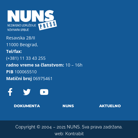
Resavska 28/II
11000 Beograd,
Tel/fax:
(+381) 11 33 43 255
radno vreme sa članstvom:
10 – 16h
PIB
100065510
Matični broj
06975461
F
T
Y
a
w
o
c
i
u
e
t
t
DOKUMENTA
NUNS
AKTUELNO
b
t
u
o
e
b
Copyright © 2004 – 2021 NUNS. Sva prava zadržana.
o
r
e
web:
Kontrabit