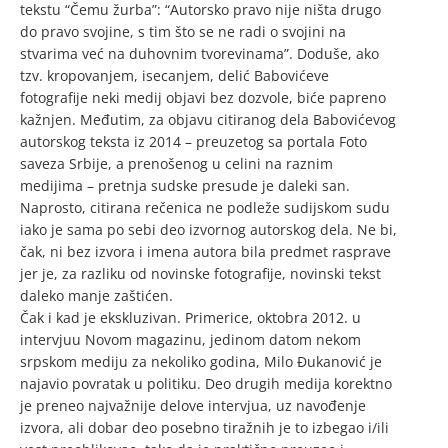
tekstu “Čemu žurba”: “Autorsko pravo nije ništa drugo
do pravo svojine, s tim što se ne radi o svojini na
stvarima već na duhovnim tvorevinama”. Doduše, ako
tzv. kropovanjem, isecanjem, delić Babovićeve
fotografije neki medij objavi bez dozvole, biće papreno
kažnjen. Međutim, za objavu citiranog dela Babovićevog
autorskog teksta iz 2014 – preuzetog sa portala Foto
saveza Srbije, a prenošenog u celini na raznim
medijima – pretnja sudske presude je daleki san.
Naprosto, citirana rečenica ne podleže sudijskom sudu
iako je sama po sebi deo izvornog autorskog dela. Ne bi,
čak, ni bez izvora i imena autora bila predmet rasprave
jer je, za razliku od novinske fotografije, novinski tekst
daleko manje zaštićen.
Čak i kad je ekskluzivan. Primerice, oktobra 2012. u
intervjuu Novom magazinu, jedinom datom nekom
srpskom mediju za nekoliko godina, Milo Đukanović je
najavio povratak u politiku. Deo drugih medija korektno
je preneo najvažnije delove intervjua, uz navođenje
izvora, ali dobar deo posebno tiražnih je to izbegao i/ili