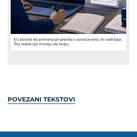
EU počela da primenjuje pravila o označavanju AI sadržaja:
Šta redakcije moraju da znaju
POVEZANI TEKSTOVI