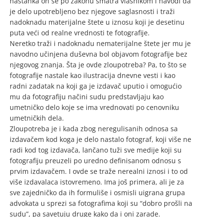
nastanka on se po zakonu smatra vlasnikom i navodi da
je delo upotrebljeno bez njegove saglasnosti i traži
nadoknadu materijalne štete u iznosu koji je desetinu
puta veći od realne vrednosti te fotografije.
Neretko traži i nadoknadu nematerijalne štete jer mu je
navodno učinjena duševna bol objavom fotografije bez
njegovog znanja. Šta je ovde zloupotreba? Pa, to što se
fotografije nastale kao ilustracija dnevne vesti i kao
radni zadatak na koji ga je izdavač uputio i omogućio
mu da fotografiju načini sudu predstavljaju kao
umetničko delo koje se ima vrednovati po cenovniku
umetničkih dela.
Zloupotreba je i kada zbog neregulisanih odnosa sa
izdavačem kod koga je delo nastalo fotograf, koji više ne
radi kod tog izdavača, lančano tuži sve medije koji su
fotografiju preuzeli po uredno definisanom odnosu s
prvim izdavačem. I ovde se traže nerealni iznosi i to od
više izdavalaca istovremeno. Ima još primera, ali je za
sve zajedničko da ih formuliše i osmisli uigrana grupa
advokata u sprezi sa fotografima koji su “dobro prošli na
sudu”, pa savetuju druge kako da i oni zarade.