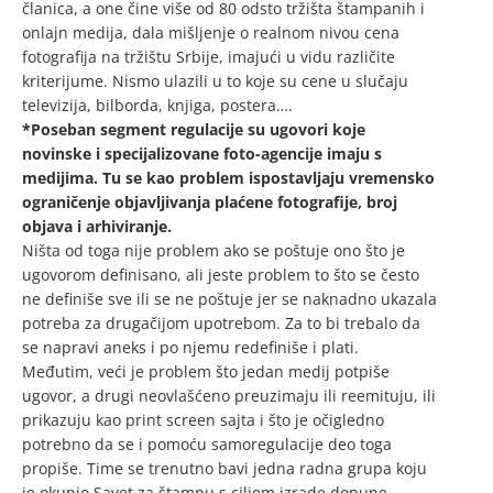
članica, a one čine više od 80 odsto tržišta štampanih i
onlajn medija, dala mišljenje o realnom nivou cena
fotografija na tržištu Srbije, imajući u vidu različite
kriterijume. Nismo ulazili u to koje su cene u slučaju
televizija, bilborda, knjiga, postera….
*Poseban segment regulacije su ugovori koje
novinske i specijalizovane foto-agencije imaju s
medijima. Tu se kao problem ispostavljaju vremensko
ograničenje objavljivanja plaćene fotografije, broj
objava i arhiviranje.
Ništa od toga nije problem ako se poštuje ono što je
ugovorom definisano, ali jeste problem to što se često
ne definiše sve ili se ne poštuje jer se naknadno ukazala
potreba za drugačijom upotrebom. Za to bi trebalo da
se napravi aneks i po njemu redefiniše i plati.
Međutim, veći je problem što jedan medij potpiše
ugovor, a drugi neovlašćeno preuzimaju ili reemituju, ili
prikazuju kao print screen sajta i što je očigledno
potrebno da se i pomoću samoregulacije deo toga
propiše. Time se trenutno bavi jedna radna grupa koju
je okupio Savet za štampu s ciljem izrade dopune