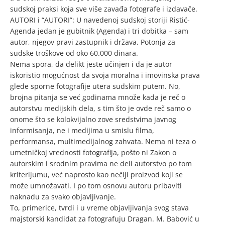
sudskoj praksi koja sve više zavađa fotografe i izdavače.
AUTORI i “AUTORI”: U navedenoj sudskoj storiji Ristić-
Agenda jedan je gubitnik (Agenda) i tri dobitka – sam
autor, njegov pravi zastupnik i država. Potonja za
sudske troškove od oko 60.000 dinara.
Nema spora, da delikt jeste učinjen i da je autor
iskoristio mogućnost da svoja moralna i imovinska prava
glede sporne fotografije utera sudskim putem. No,
brojna pitanja se već godinama množe kada je reč o
autorstvu medijskih dela, s tim što je ovde reč samo o
onome što se kolokvijalno zove sredstvima javnog
informisanja, ne i medijima u smislu filma,
performansa, multimedijalnog zahvata. Nema ni teza o
umetničkoj vrednosti fotografija, pošto ni Zakon o
autorskim i srodnim pravima ne deli autorstvo po tom
kriterijumu, već naprosto kao nečiji proizvod koji se
može umnožavati. I po tom osnovu autoru pribaviti
naknadu za svako objavljivanje.
To, primerice, tvrdi i u vreme objavljivanja svog stava
majstorski kandidat za fotografuju Dragan. M. Babović u