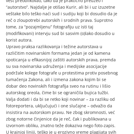
vest preoblikovao, tako da je praktično preuzeo i
“autorstvo”. Najdalje je otišao Kurir, ali bi i uz izuzetne
veštake bilo teško naći sud i sudiju koji bi dosudio da je
reč o zloupotrebi autorskih i srodnih prava. Suprotno
tome, za “pozajmljenu” fotografiju uz isti taj
(modifikovani) intervju sud bi sasvim (o)lako dosudio u
korist autora.
Upravo praksa razlikovanja i težine autorstava u
različitim novinarskim formama jedan je od kamena
spoticanja u efikasnijoj zaštiti autorskih prava, premda
su sva novinarska udruženja i medijske asocijacije
podržale kolege fotografe u protestima protiv posebnog
tumačenja Zakona, ali i izmena zakona kojim bi se
dobar deo novinskih fotografija sveo na rutinu i lišio
autorskog oreola, čime bi se ograničila bujica tužbi.
Valja dodati i da bi se retko koji novinar – za razliku od
fotoreportera, uključujući i one slučajne – odvažio da
insistira na autorskom pravu. Ne zbog skromnosti, već
zbog notorne činjenice da je reč, čak i publikovana u
izvornom obliku, znatno teže dokaziva nego foto-zapis.
U krajnjoj liniji, teško je u erozivno vreme plagijata svih