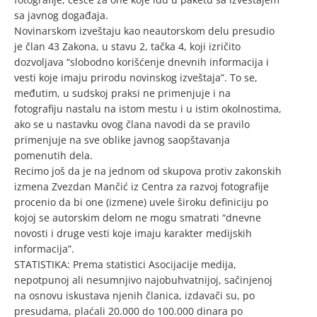
sa javnog događaja.
Novinarskom izveštaju kao neautorskom delu presudio
je član 43 Zakona, u stavu 2, tačka 4, koji izričito
dozvoljava “slobodno korišćenje
dnevnih informacija i
vesti koje imaju prirodu novinskog izveštaja”. To se,
međutim, u sudskoj praksi ne primenjuje i na
fotografiju nastalu na istom mestu i u istim okolnostima,
ako se u nastavku ovog člana navodi da se pravilo
primenjuje na sve oblike javnog saopštavanja
pomenutih dela.
Recimo još da je na jednom od skupova protiv zakonskih
izmena Zvezdan Mančić iz Centra za razvoj fotografije
procenio da bi one (izmene) uvele široku definiciju po
kojoj se autorskim delom ne mogu smatrati “dnevne
novosti i druge vesti koje imaju karakter medijskih
informacija”.
STATISTIKA: Prema statistici Asocijacije medija,
nepotpunoj ali nesumnjivo najobuhvatnijoj, sačinjenoj
na osnovu iskustava njenih članica, izdavači su, po
presudama, plaćali 20.000 do 100.000 dinara po