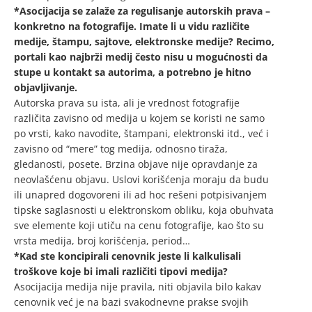
*Asocijacija se zalaže za regulisanje autorskih prava –
konkretno na fotografije. Imate li u vidu različite
medije, štampu, sajtove, elektronske medije? Recimo,
portali kao najbrži medij često nisu u mogućnosti da
stupe u kontakt sa autorima, a potrebno je hitno
objavljivanje.
Autorska prava su ista, ali je vrednost fotografije
različita zavisno od medija u kojem se koristi ne samo
po vrsti, kako navodite, štampani, elektronski itd., već i
zavisno od “mere” tog medija, odnosno tiraža,
gledanosti, posete. Brzina objave nije opravdanje za
neovlašćenu objavu. Uslovi korišćenja moraju da budu
ili unapred dogovoreni ili ad hoc rešeni potpisivanjem
tipske saglasnosti u elektronskom obliku, koja obuhvata
sve elemente koji utiču na cenu fotografije, kao što su
vrsta medija, broj korišćenja, period…
*Kad ste koncipirali cenovnik jeste li kalkulisali
troškove koje bi imali različiti tipovi medija?
Asocijacija medija nije pravila, niti objavila bilo kakav
cenovnik već je na bazi svakodnevne prakse svojih