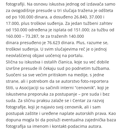
fotografiji. Na osnovu iskustva jednog od izdavača samo
za ovogodišnje presude u tri slučaja tražena je odšteta
od po 100.000 dinara, a dosuđeno 26.840, 37.000 i
17.000, plus troškovi suđenja. Za jedan tužbeni zahtev
od 150.000 određena je isplata od 151.000; za tužbu od
160.000 – 73.287, te za traženih 140.000
dinara presuđeno je 76.623 dinara. Plus, razume se,
troškovi suđenja. U svim slučajevima reč je o jednoj
neovlašćenoj objavi uočenoj na portalu.
Slična su iskustva i ostalih članica, koje su već dobile
izvršne presude ili čekaju sud po podnetim tužbama.
Suočeni sa sve većim pritiskom na medije, s jedne
strane, ali i potrebom da se autorstvo foto-reportera
štiti, u Asocijaciji su sačinili interni “cenovnik”, koji je
iskustvena preporuka za postupanje – pre suda i bez
suda. Za sličnu praksu zalaže se i Centar za razvoj
fotografije, koji je najavio svoj cenovnik, ali i sam
postupak zaštite i uređene naplate autorskih prava. Kao
dopuna mogla bi da posluži eventualna zajednička baza
fotografija sa imenom i kontakt-podacima autora.