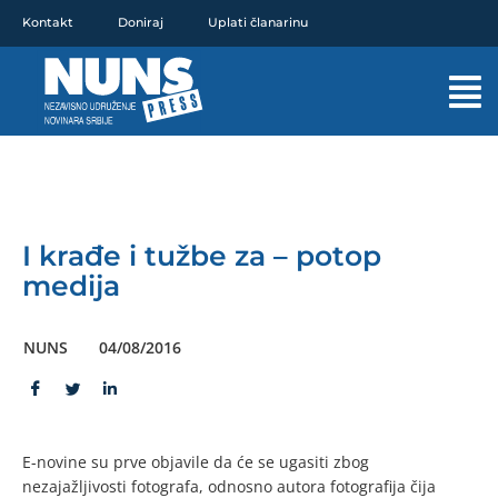
Pređi
Kontakt
Doniraj
Uplati članarinu
na
sadržaj
Mai
Men
I krađe i tužbe za – potop
medija
NUNS
04/08/2016
E-novine su prve objavile da će se ugasiti zbog
nezajažljivosti fotografa, odnosno autora fotografija čija