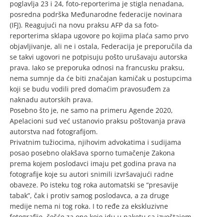
poglavlja 23 i 24, foto-reporterima je stigla nenadana,
posredna podrška Međunarodne federacije novinara
(IFJ). Reagujući na novu praksu AFP da sa foto-
reporterima sklapa ugovore po kojima plaća samo prvo
objavljivanje, ali ne i ostala, Federacija je preporučila da
se takvi ugovori ne potpisuju pošto urušavaju autorska
prava. Iako se preporuka odnosi na francusku praksu,
nema sumnje da će biti značajan kamičak u postupcima
koji se budu vodili pred domaćim pravosuđem za
naknadu autorskih prava.
Posebno što je, ne samo na primeru Agende 2020,
Apelacioni sud već ustanovio praksu poštovanja prava
autorstva nad fotografijom.
Privatnim tužiocima, njihovim advokatima i sudijama
posao posebno olakšava sporno tumačenje Zakona
prema kojem poslodavci imaju pet godina prava na
fotografije koje su autori snimili izvršavajući radne
obaveze. Po isteku tog roka automatski se “presavije
tabak”, čak i protiv samog poslodavca, a za druge
medije nema ni tog roka. I to ređe za ekskluzivne
fotografije, češće za one koje idu u paketu sa izveštajem