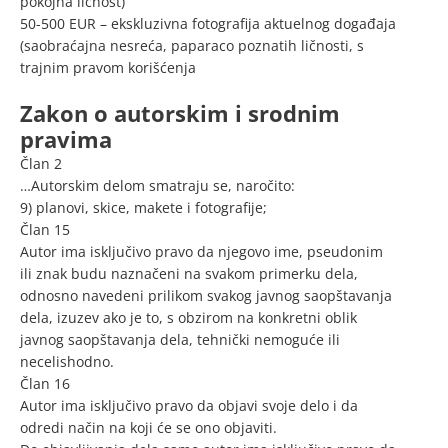
pokojna ličnost)
50-500 EUR – ekskluzivna fotografija aktuelnog događaja
(saobraćajna nesreća, paparaco poznatih ličnosti, s
trajnim pravom korišćenja
Zakon o autorskim i srodnim
pravima
Član 2
…Autorskim delom smatraju se, naročito:
9) planovi, skice, makete i fotografije;
Član 15
Autor ima isključivo pravo da njegovo ime, pseudonim
ili znak budu naznačeni na svakom primerku dela,
odnosno navedeni prilikom svakog javnog saopštavanja
dela, izuzev ako je to, s obzirom na konkretni oblik
javnog saopštavanja dela, tehnički nemoguće ili
necelishodno.
Član 16
Autor ima isključivo pravo da objavi svoje delo i da
odredi način na koji će se ono objaviti.