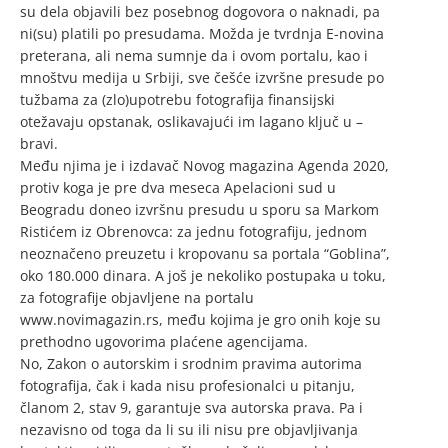
su dela objavili bez posebnog dogovora o naknadi, pa
ni(su) platili po presudama. Možda je tvrdnja E-novina
preterana, ali nema sumnje da i ovom portalu, kao i
mnoštvu medija u Srbiji, sve češće izvršne presude po
tužbama za (zlo)upotrebu fotografija finansijski
otežavaju opstanak, oslikavajući im lagano ključ u –
bravi.
Među njima je i izdavač Novog magazina Agenda 2020,
protiv koga je pre dva meseca Apelacioni sud u
Beogradu doneo izvršnu presudu u sporu sa Markom
Ristićem iz Obrenovca: za jednu fotografiju, jednom
neoznačeno preuzetu i kropovanu sa portala “Goblina”,
oko 180.000 dinara. A još je nekoliko postupaka u toku,
za fotografije objavljene na portalu
www.novimagazin.rs, među kojima je gro onih koje su
prethodno ugovorima plaćene agencijama.
No, Zakon o autorskim i srodnim pravima autorima
fotografija, čak i kada nisu profesionalci u pitanju,
članom 2, stav 9, garantuje sva autorska prava. Pa i
nezavisno od toga da li su ili nisu pre objavljivanja