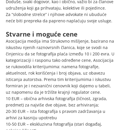
Doduše, svaki dogovor, kao i obično, važio bi za članove
udruženja koji ga prihvataju, kolektive ili pojedince.
Za “slobodne strelce” i njihove advokate ni ubuduće
neće biti prepreka da papreno naplaćuju svoje usluge.
Stvarne i moguće cene
Asocijacija medija ima Strukovno mišljenje, bazirano na
iskustvu njenih raznovrsnih članica, koje se svodi na
činjenicu da se fotografija plaća između 10 i 200 evra. U
kategorizaciji i rasponu tako određene cene, Asocijacija
se rukovodila kriterijumima: namena fotografije,
aktuelnost, rok korišćenja i broj objava, uz obavezu
isticanja autorstva. Prema tim kriterijumima i iskustvu
formiran je i nezvanični cenovnik koji dajemo u tabeli,
uz napomenu da je tržište krajnji regulator cene.
10 EUR – obična arhivska fotografija (ličnost, zgrada,
predmet) za najviše dve objave, bez arhiviranja;
20-30 EUR – ista fotografija s pravom zadržavanja u
arhivi za kasniju upotrebu
10-50 EUR – ekskluzivna fotografija (stari događaj,