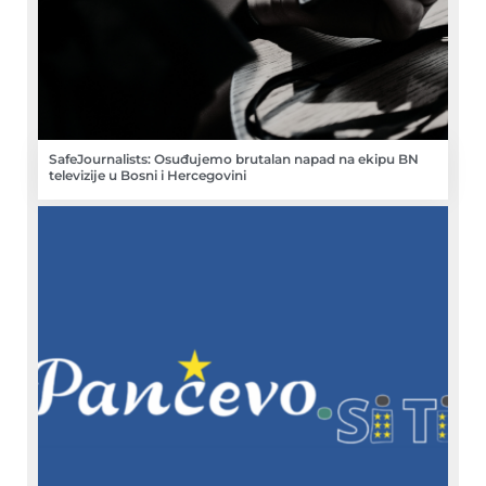
SafeJournalists: Osuđujemo brutalan napad na ekipu BN
televizije u Bosni i Hercegovini