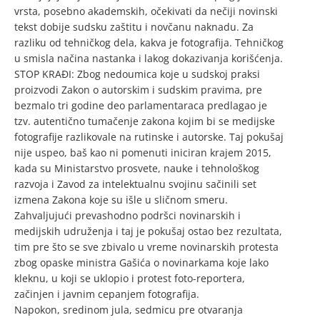
vrsta, posebno akademskih, očekivati da nečiji novinski
tekst dobije sudsku zaštitu i novčanu naknadu. Za
razliku od tehničkog dela, kakva je fotografija. Tehničkog
u smisla načina nastanka i lakog dokazivanja korišćenja.
STOP KRAĐI: Zbog nedoumica koje u sudskoj praksi
proizvodi Zakon o autorskim i sudskim pravima, pre
bezmalo tri godine deo parlamentaraca predlagao je
tzv. autentično tumačenje zakona kojim bi se medijske
fotografije razlikovale na rutinske i autorske. Taj pokušaj
nije uspeo, baš kao ni pomenuti iniciran krajem 2015,
kada su Ministarstvo prosvete, nauke i tehnološkog
razvoja i Zavod za intelektualnu svojinu sačinili set
izmena Zakona koje su išle u sličnom smeru.
Zahvaljujući prevashodno podršci novinarskih i
medijskih udruženja i taj je pokušaj ostao bez rezultata,
tim pre što se sve zbivalo u vreme novinarskih protesta
zbog opaske ministra Gašića o novinarkama koje lako
kleknu, u koji se uklopio i protest foto-reportera,
začinjen i javnim cepanjem fotografija.
Napokon, sredinom jula, sedmicu pre otvaranja