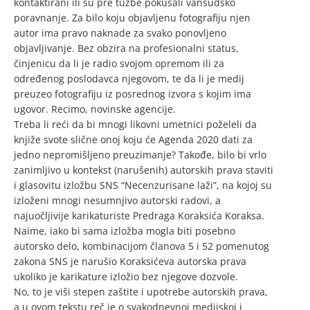
kontaktirani ili su pre tužbe pokušali vansudsko
poravnanje. Za bilo koju objavljenu fotografiju njen
autor ima pravo naknade za svako ponovljeno
objavljivanje. Bez obzira na profesionalni status,
činjenicu da li je radio svojom opremom ili za
određenog poslodavca njegovom, te da li je medij
preuzeo fotografiju iz posrednog izvora s kojim ima
ugovor. Recimo, novinske agencije.
Treba li reći da bi mnogi likovni umetnici poželeli da
knjiže svote slične onoj koju će Agenda 2020 dati za
jedno nepromišljeno preuzimanje? Takođe, bilo bi vrlo
zanimljivo u kontekst (narušenih) autorskih prava staviti
i glasovitu izložbu SNS “Necenzurisane laži”, na kojoj su
izloženi mnogi nesumnjivo autorski radovi, a
najuočljivije karikaturiste Predraga Koraksića Koraksa.
Naime, iako bi sama izložba mogla biti posebno
autorsko delo, kombinacijom članova 5 i 52 pomenutog
zakona SNS je narušio Koraksićeva autorska prava
ukoliko je karikature izložio bez njegove dozvole.
No, to je viši stepen zaštite i upotrebe autorskih prava,
a u ovom tekstu reč je o svakodnevnoj medijskoj i