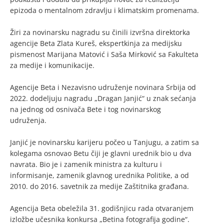
epizoda o mentalnom zdravlju i klimatskim promenama.
Žiri za novinarsku nagradu su činili izvršna direktorka
agencije Beta Zlata Kureš, ekspertkinja za medijsku
pismenost Marijana Matović i Saša Mirković sa Fakulteta
za medije i komunikacije.
Agencije Beta i Nezavisno udruženje novinara Srbija od
2022. dodeljuju nagradu „Dragan Janjić“ u znak sećanja
na jednog od osnivača Bete i tog novinarskog
udruženja.
Janjić je novinarsku karijeru počeo u Tanjugu, a zatim sa
kolegama osnovao Betu čiji je glavni urednik bio u dva
navrata. Bio je i zamenik ministra za kulturu i
informisanje, zamenik glavnog urednika Politike, a od
2010. do 2016. savetnik za medije Zaštitnika građana.
Agencija Beta obeležila 31. godišnjicu rada otvaranjem
izložbe učesnika konkursa „Betina fotografija godine“.