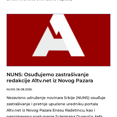
NUNS: Osuđujemo zastrašivanje
redakcije A1tv.net iz Novog Pazara
NUNS
06.08.2026.
Nezavisno udruženje novinara Srbije (NUNS) osuđuje
zastrašivanje i pretnje upućene uredniku portala
A1tv.net iz Novog Pazara Enesu Radetincu, kao i
neprimereno postupanje Sulejmana Durevića, šefa