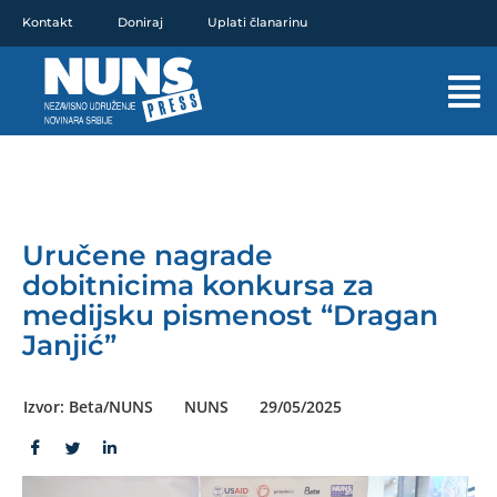
Pređi
Kontakt
Doniraj
Uplati članarinu
na
sadržaj
Mai
Men
Uručene nagrade
dobitnicima konkursa za
medijsku pismenost “Dragan
Janjić”
Izvor: Beta/NUNS
NUNS
29/05/2025