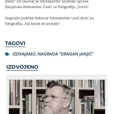
Diklić“ čiji laureat je fotoreporter Gradske uprave
Banjaluka Aleksandar Čavić za fotografiju „Sreća“.
Nagradu publike dobio je fotoreporter Uroš Arsić za
fotografiju „Na korak do pravde“.
TAGOVI
IZDVAJAMO
,
NAGRADA "DRAGAN JANJIĆ"
IZDVOJENO