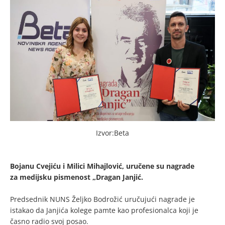
Izvor:Beta
Bojanu Cvejiću i Milici Mihajlović, uručene su nagrade
za medijsku pismenost „Dragan Janjić.
Predsednik NUNS Željko Bodrožić uručujući nagrade je
istakao da Janjića kolege pamte kao profesionalca koji je
časno radio svoj posao.