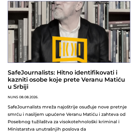
SafeJournalists: Hitno identifikovati i
kazniti osobe koje prete Veranu Matiću
u Srbiji
NUNS
08.08.2026.
SafeJournalists mreža najoštrije osuđuje nove pretnje
smrću i nasiljem upućene Veranu Matiću i zahteva od
Posebnog tužilaštva za visokotehnološki kriminal i
Ministarstva unutrašnjih poslova da