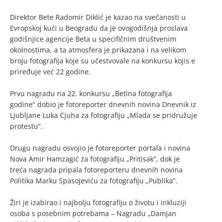
Direktor Bete Radomir Diklić je kazao na svečanosti u
Evropskoj kući u Beogradu da je ovogodišnja proslava
godišnjice agencije Beta u specifičnim društvenim
okolnostima, a ta atmosfera je prikazana i na velikom
broju fotografija koje su učestvovale na konkursu kojis e
priređuje već 22 godine.
Prvu nagradu na 22. konkursu „Betina fotografija
godine“ dobio je fotoreporter dnevnih novina Dnevnik iz
Ljubljane Luka Cjuha za fotografiju „Mlada se pridružuje
protestu“.
Drugu nagradu osvojio je fotoreporter portala i novina
Nova Amir Hamzagić za fotografiju „Pritisak“, dok je
treća nagrada pripala fotoreporteru dnevnih novina
Politika Marku Spasojeviću za fotografiju „Publika“.
Žiri je izabirao i najbolju fotografiju o životu i inkluziji
osoba s posebnim potrebama – Nagradu „Damjan