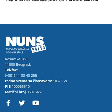
Resavska 28/II
11000 Beograd,
Tel/fax:
(+381) 11 33 43 255
radno vreme sa članstvom:
10 – 16h
PIB
100065510
Matični broj
06975461
F
T
Y
a
w
o
c
i
u