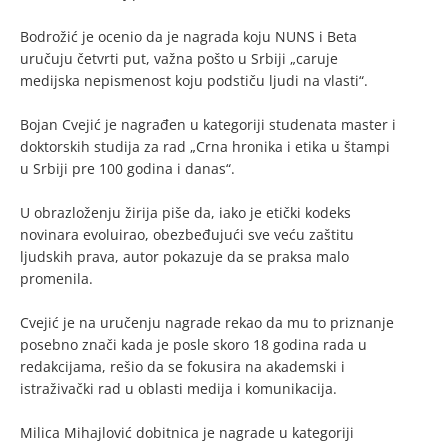
Bodrožić je ocenio da je nagrada koju NUNS i Beta
uručuju četvrti put, važna pošto u Srbiji „caruje
medijska nepismenost koju podstiču ljudi na vlasti“.
Bojan Cvejić je nagrađen u kategoriji studenata master i
doktorskih studija za rad „Crna hronika i etika u štampi
u Srbiji pre 100 godina i danas“.
U obrazloženju žirija piše da, iako je etički kodeks
novinara evoluirao, obezbeđujući sve veću zaštitu
ljudskih prava, autor pokazuje da se praksa malo
promenila.
Cvejić je na uručenju nagrade rekao da mu to priznanje
posebno znači kada je posle skoro 18 godina rada u
redakcijama, rešio da se fokusira na akademski i
istraživački rad u oblasti medija i komunikacija.
Milica Mihajlović dobitnica je nagrade u kategoriji