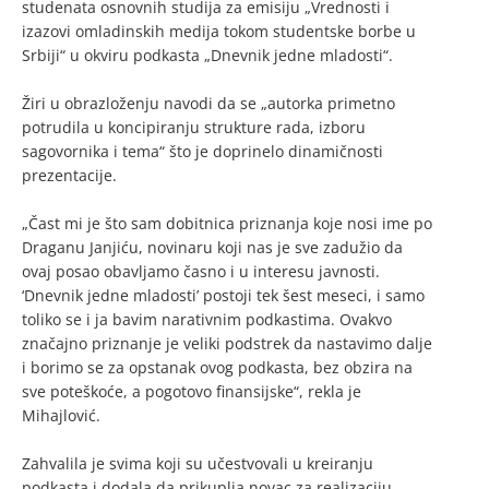
studenata osnovnih studija za emisiju „Vrednosti i
izazovi omladinskih medija tokom studentske borbe u
Srbiji“ u okviru podkasta „Dnevnik jedne mladosti“.
Žiri u obrazloženju navodi da se „autorka primetno
potrudila u koncipiranju strukture rada, izboru
sagovornika i tema“ što je doprinelo dinamičnosti
prezentacije.
„Čast mi je što sam dobitnica priznanja koje nosi ime po
Draganu Janjiću, novinaru koji nas je sve zadužio da
ovaj posao obavljamo časno i u interesu javnosti.
‘Dnevnik jedne mladosti’ postoji tek šest meseci, i samo
toliko se i ja bavim narativnim podkastima. Ovakvo
značajno priznanje je veliki podstrek da nastavimo dalje
i borimo se za opstanak ovog podkasta, bez obzira na
sve poteškoće, a pogotovo finansijske“, rekla je
Mihajlović.
Zahvalila je svima koji su učestvovali u kreiranju
podkasta i dodala da prikuplja novac za realizaciju