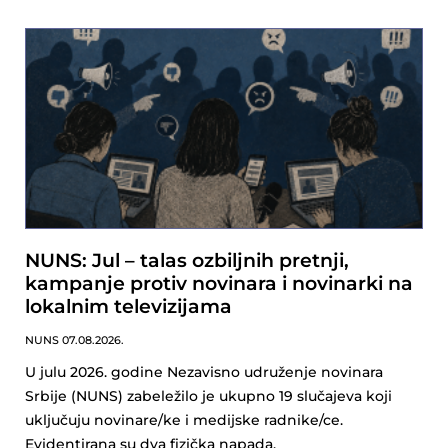
NUNS: Jul – talas ozbiljnih pretnji,
kampanje protiv novinara i novinarki na
lokalnim televizijama
NUNS
07.08.2026.
U julu 2026. godine Nezavisno udruženje novinara
Srbije (NUNS) zabeležilo je ukupno 19 slučajeva koji
uključuju novinare/ke i medijske radnike/ce.
Evidentirana su dva fizička napada,