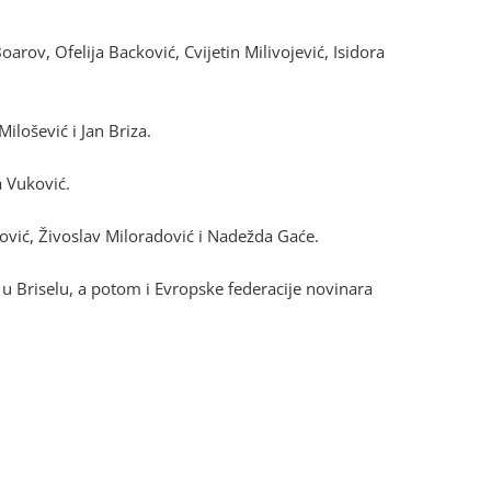
arov, Ofelija Backović, Cvijetin Milivojević, Isidora
ilošević i Jan Briza.
a Vuković.
ović, Živoslav Miloradović i Nadežda Gaće.
u Briselu, a potom i Evropske federacije novinara