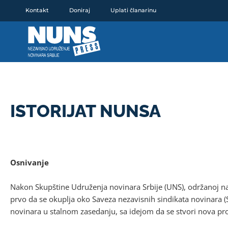
Pređi
Kontakt
Doniraj
Uplati članarinu
na
sadržaj
ISTORIJAT NUNSA
Osnivanje
Nakon Skupštine Udruženja novinara Srbije (UNS), održanoj na 
prvo da se okuplja oko Saveza nezavisnih sindikata novinara
novinara u stalnom zasedanju, sa idejom da se stvori nova pro