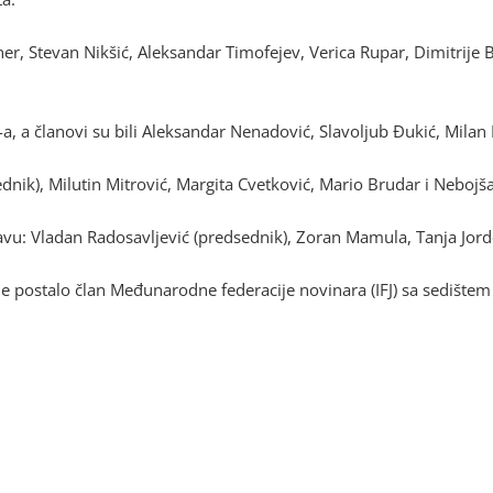
ner, Stevan Nikšić, Aleksandar Timofejev, Verica Rupar, Dimitrije Bo
, a članovi su bili Aleksandar Nenadović, Slavoljub Đukić, Milan M
nik), Milutin Mitrović, Margita Cvetković, Mario Brudar i Nebojš
avu: Vladan Radosavljević (predsednik), Zoran Mamula, Tanja Jord
e postalo član Međunarodne federacije novinara (IFJ) sa sedištem 