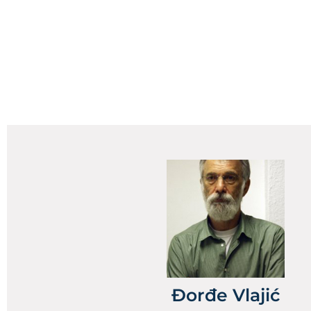
Đorđe Vlajić