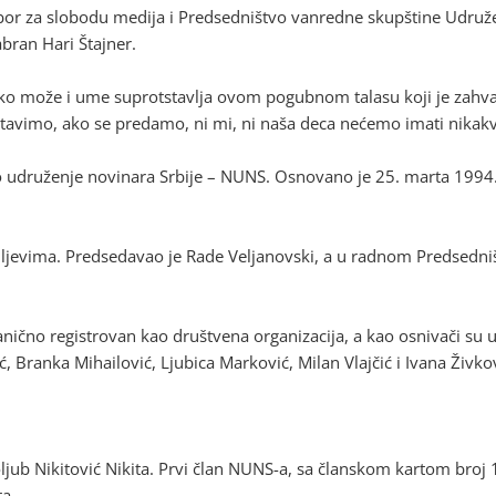
dbor za slobodu medija i Predsedništvo vanredne skupštine Udruž
bran Hari Štajner.
ako može i ume suprotstavlja ovom pogubnom talasu koji je zahvat
stavimo, ako se predamo, ni mi, ni naša deca nećemo imati nikakv
no udruženje novinara Srbije – NUNS. Osnovano je 25. marta 1994
ljevima. Predsedavao je Rade Veljanovski, a u radnom Predsedništvu
ično registrovan kao društvena organizacija, a kao osnivači su 
, Branka Mihailović, Ljubica Marković, Milan Vlajčić i Ivana Živko
ub Nikitović Nikita. Prvi član NUNS-a, sa članskom kartom broj 1,
ta.