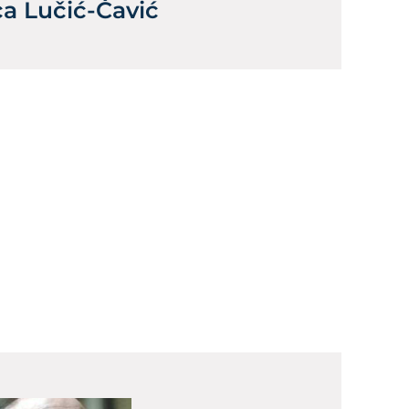
ca Lučić-Čavić