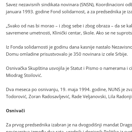
Savez nezavisnih sindikata novinara (SNSN), Koordinacioni o
januara 1993. godine Fond solidarnost, a za predsednika je iza
„Svako od nas bi morao – i zbog sebe i zbog obraza – da se k
savremene umetnosti, Klinički centar, škole. Ako se ne suprot
Iz Fonda solidarnosti je godinu dana kasnije nastalo Nezavis
Domu omladine prisustvovalo je 350 novinara iz cele Srbije.
Osnivačka Skupština usvojila je Statut i Pismo o namerama i ci
Miodrag Stoilović.
Dva meseca po osnivanju, 19. maja 1994. godine, NUNS je zvan
Todorović, Zoran Radosavljević, Rade Veljanovski, Lila Radonjić
Osnivači
Za prvog predsednika izabran je na dvogodišnji mandat Dragolj
novinarstva između dva rata, urednik i dopisnik Politike iz sve