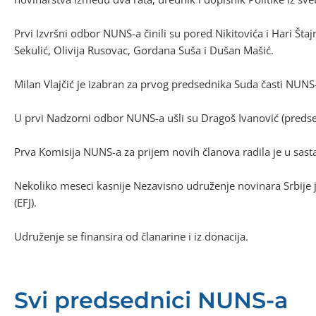
Prvi Izvršni odbor NUNS-a činili su pored Nikitovića i Hari Štaj
Sekulić, Olivija Rusovac, Gordana Suša i Dušan Mašić.
Milan Vlajčić je izabran za prvog predsednika Suda časti NUNS-a
U prvi Nadzorni odbor NUNS-a ušli su Dragoš Ivanović (predsed
Prva Komisija NUNS-a za prijem novih članova radila je u sast
Nekoliko meseci kasnije Nezavisno udruženje novinara Srbije j
(EFJ).
Udruženje se finansira od članarine i iz donacija.
Svi predsednici NUNS-a