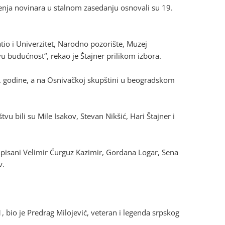
enja novinara u stalnom zasedanju osnovali su 19.
io i Univerzitet, Narodno pozorište, Muzej
u budućnost“, rekao je Štajner prilikom izbora.
. godine, a na Osnivačkoj skupštini u beogradskom
 bili su Mile Isakov, Stevan Nikšić, Hari Štajner i
upisani Velimir Ćurguz Kazimir, Gordana Logar, Sena
v.
 bio je Predrag Milojević, veteran i legenda srpskog