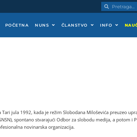
Pretraga
Pretraga
POČETNA
NUNS
ČLANSTVO
INFO
NAUČ
Tari jula 1992, kada je režim Slobodana Miloševića preuzeo uprav
 (SNSN), spontano stvarajući Odbor za slobodu medija, a potom i
fesionalna novinarska organizacija.