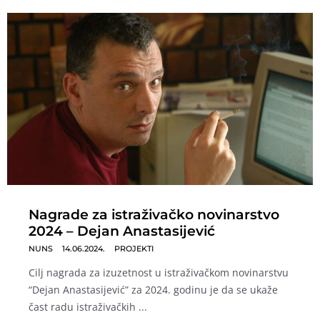
Nagrade za istraživačko novinarstvo
2024 – Dejan Anastasijević
NUNS
14.06.2024.
PROJEKTI
Cilj nagrada za izuzetnost u istraživačkom novinarstvu
“Dejan Anastasijević” za 2024. godinu je da se ukaže
čast radu istraživačkih ...