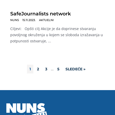
SafeJournalists network
NUNS
15.11.2023.
AKTUELNI
Ciljevi: Opšti cilj Akcije je da doprinese stvaranju
povoljnog okruženja u kojem se sloboda izražavanja u
potpunosti ostvaruje, ...
…
1
2
3
5
SLEDEĆE »