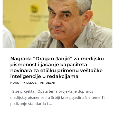
Nagrada ”Dragan Janjić” za medijsku
pismenost i jačanje kapaciteta
novinara za etičku primenu veštačke
inteligencije u redakcijama
NUNS
17.10.2024.
AKTUELNI
Siže projekta: Opšta tema projekta je doprinos
medijskoj pismenosti u Srbiji kroz pojedinačne teme 1)
podizanje standarda i ...