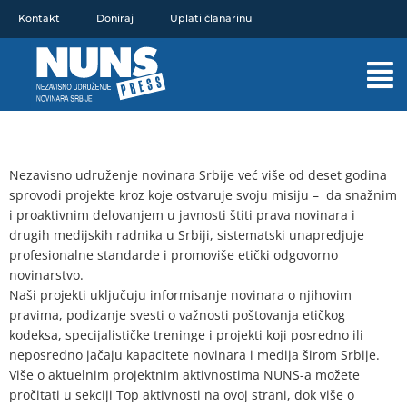
Pređi
Kontakt
Doniraj
Uplati članarinu
na
sadržaj
Mai
Men
Nezavisno udruženje novinara Srbije već više od deset godina
sprovodi projekte kroz koje ostvaruje svoju misiju – da snažnim
i proaktivnim delovanjem u javnosti štiti prava novinara i
drugih medijskih radnika u Srbiji, sistematski unapredjuje
profesionalne standarde i promoviše etički odgovorno
novinarstvo.
Naši projekti uključuju informisanje novinara o njihovim
pravima, podizanje svesti o važnosti poštovanja etičkog
kodeksa, specijalističke treninge i projekti koji posredno ili
neposredno jačaju kapacitete novinara i medija širom Srbije.
Više o aktuelnim projektnim aktivnostima NUNS-a možete
pročitati u sekciji Top aktivnosti na ovoj strani, dok više o