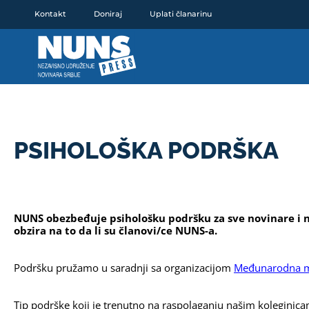
Pređi
Kontakt
Doniraj
Uplati članarinu
na
sadržaj
PSIHOLOŠKA PODRŠKA
NUNS obezbeđuje psihološku podršku za sve novinare i n
obzira na to da li su članovi/ce NUNS-a. 
Podršku pružamo u saradnji sa organizacijom 
Međunarodna m
Tip podrške koji je trenutno na raspolaganju našim koleginica