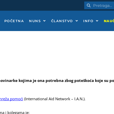
Pretraga
Pretraga
POČETNA
NUNS
ČLANSTVO
INFO
NAUČ
ovinarke kojima je ona potrebna zbog poteškoća koje su po
reža pomoći
 (International Aid Network – I.A.N.).
ma i kolegama je: