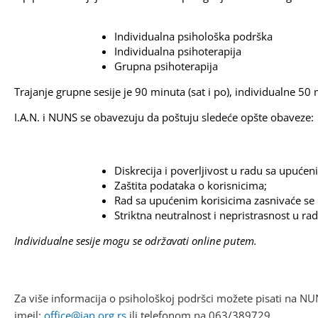
Individualna psihološka podrška
Individualna psihoterapija
Grupna psihoterapija
Trajanje grupne sesije je 90 minuta (sat i po), individualne 50 
I.A.N. i NUNS se obavezuju da poštuju sledeće opšte obaveze:
Diskrecija i poverljivost u radu sa upućen
Zaštita podataka o korisnicima;
Rad sa upućenim korisicima zasnivaće se 
Striktna neutralnost i nepristrasnost u rad
Individualne sesije mogu se održavati online putem. 
Za više informacija o psihološkoj podršci možete pisati na NU
imejl:
office@ian.org.rs
ili telefonom na 063/389729.