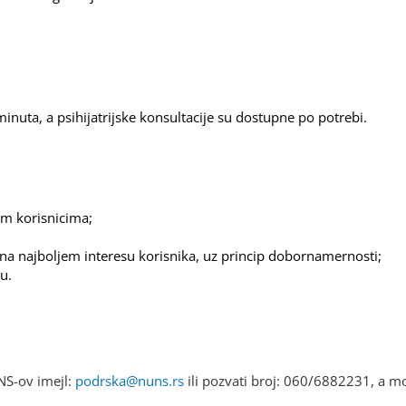
minuta, a psihijatrijske konsultacije su dostupne po potrebi.
im korisnicima;
na najboljem interesu korisnika, uz princip dobornamernosti;
u.
NS-ov imejl:
podrska@nuns.rs
ili pozvati broj: 060/6882231, a mož