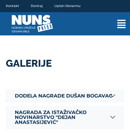
Pređi
Kontakt
Doniraj
Uplati članarinu
na
sadržaj
Mai
Men
GALERIJE
DODELA NAGRADE DUŠAN BOGAVAC​
NAGRADA ZA ISTAŽIVAČKO
NOVINARSTVO "DEJAN
ANASTASIJEVIĆ"