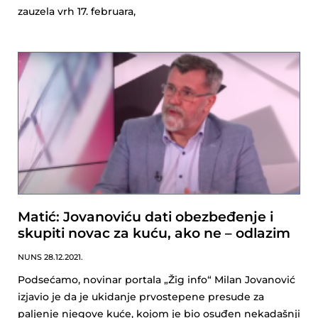
zauzela vrh 17. februara,
Matić: Jovanoviću dati obezbeđenje i
skupiti novac za kuću, ako ne – odlazim
NUNS
28.12.2021.
Podsećamo, novinar portala „Žig info“ Milan Jovanović
izjavio je da je ukidanje prvostepene presude za
paljenje njegove kuće, kojom je bio osuđen nekadašnji