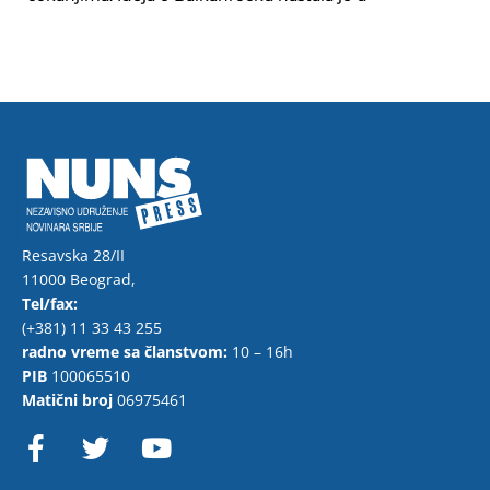
Resavska 28/II
11000 Beograd,
Tel/fax:
(+381) 11 33 43 255
radno vreme sa članstvom:
10 – 16h
PIB
100065510
Matični broj
06975461
F
T
Y
a
w
o
c
i
u