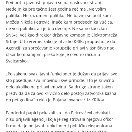
Prvi put u javnosti pojavio se na naslovnoj strani
Nedeljnika pre tačno šest godina rečima „Ne volim
politiku. Ne razumem politiku. Ne bavim se politikom“.
Možda Nikola Petrović, inače kum predsednika Vučića,
ne voli politiku, ali je bio deo nje. Ne samo kao član
SNS-a, već kao direktor državne kompanije Elektromreža
Srbije. U to vreme, kako je utvrdio KRIK, propustio je da
Agenciji za sprečavanje korupcije prijavi vlasništvo nad
ofšor kompanijom, preko koje je otvorio račun u
Švajcarskoj.
„Po zakonu svaki javni funkcioner je dužan da prijavi sve
što poseduje, svu imovinu i sve prihode. I to je krivično
delo ukoliko ne prijavi imovinu. Sa druge strane zakon
predviđa da za ovo krivično delo postoji zatvorska kazna
do pet godina“, rekla je Bojana Jovanović iz KRIK-a.
Pandorini papiri pokazali su i da Petrovićevi advokati
nisu prijavili agenciji koja je registrovala njegovu ofšor
firmu da je on javni funkcioner i političko eksponirana