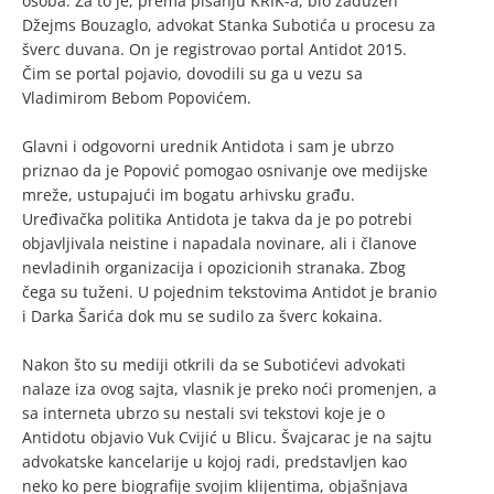
osoba. Za to je, prema pisanju KRIK-a, bio zadužen
Džejms Bouzaglo, advokat Stanka Subotića u procesu za
šverc duvana. On je registrovao portal Antidot 2015.
Čim se portal pojavio, dovodili su ga u vezu sa
Vladimirom Bebom Popovićem.
Glavni i odgovorni urednik Antidota i sam je ubrzo
priznao da je Popović pomogao osnivanje ove medijske
mreže, ustupajući im bogatu arhivsku građu.
Uređivačka politika Antidota je takva da je po potrebi
objavljivala neistine i napadala novinare, ali i članove
nevladinih organizacija i opozicionih stranaka. Zbog
čega su tuženi. U pojednim tekstovima Antidot je branio
i Darka Šarića dok mu se sudilo za šverc kokaina.
Nakon što su mediji otkrili da se Subotićevi advokati
nalaze iza ovog sajta, vlasnik je preko noći promenjen, a
sa interneta ubrzo su nestali svi tekstovi koje je o
Antidotu objavio Vuk Cvijić u Blicu. Švajcarac je na sajtu
advokatske kancelarije u kojoj radi, predstavljen kao
neko ko pere biografije svojim klijentima, objašnjava