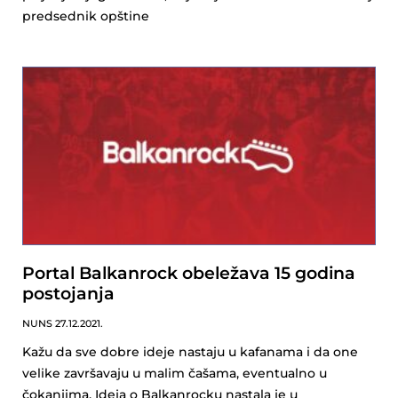
predsednik opštine
Portal Balkanrock obeležava 15 godina
postojanja
NUNS
27.12.2021.
Kažu da sve dobre ideje nastaju u kafanama i da one
velike završavaju u malim čašama, eventualno u
čokanjima. Ideja o Balkanrocku nastala je u