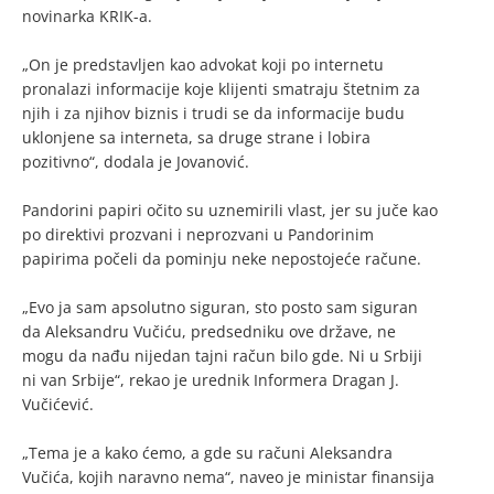
novinarka KRIK-a.
„On je predstavljen kao advokat koji po internetu
pronalazi informacije koje klijenti smatraju štetnim za
njih i za njihov biznis i trudi se da informacije budu
uklonjene sa interneta, sa druge strane i lobira
pozitivno“, dodala je Jovanović.
Pandorini papiri očito su uznemirili vlast, jer su juče kao
po direktivi prozvani i neprozvani u Pandorinim
papirima počeli da pominju neke nepostojeće račune.
„Evo ja sam apsolutno siguran, sto posto sam siguran
da Aleksandru Vučiću, predsedniku ove države, ne
mogu da nađu nijedan tajni račun bilo gde. Ni u Srbiji
ni van Srbije“, rekao je urednik Informera Dragan J.
Vučićević.
„Tema je a kako ćemo, a gde su računi Aleksandra
Vučića, kojih naravno nema“, naveo je ministar finansija