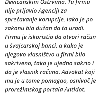
Devičanskim Ostrvima. Tu firmu
nije prijavio Agenciji za
sprečavanje korupcije, iako je po
zakonu bio dužan da to uradi.
Firmu je iskoristio da otvori račun
u švajcarskoj banci, a kako je
njegovo vlasništvo u firmi bilo
sakriveno, tako je ujedno sakrio i
da je vlasnik računa. Advokat koji
mu je u tome pomagao, osnivač je
prorežimskog portala Antidot.