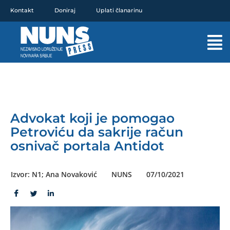
Pređi
Kontakt
Doniraj
Uplati članarinu
na
sadržaj
Mai
Men
Advokat koji je pomogao
Petroviću da sakrije račun
osnivač portala Antidot
Izvor: N1; Ana Novaković
NUNS
07/10/2021