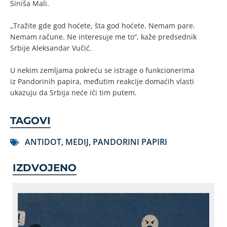
Siniša Mali.
„Tražite gde god hoćete, šta god hoćete. Nemam pare.
Nemam račune. Ne interesuje me to“, kaže predsednik
Srbije Aleksandar Vučić.
U nekim zemljama pokreću se istrage o funkcionerima
iz Pandorinih papira, međutim reakcije domaćih vlasti
ukazuju da Srbija neće ići tim putem.
TAGOVI
ANTIDOT
,
MEDIJ
,
PANDORINI PAPIRI
IZDVOJENO