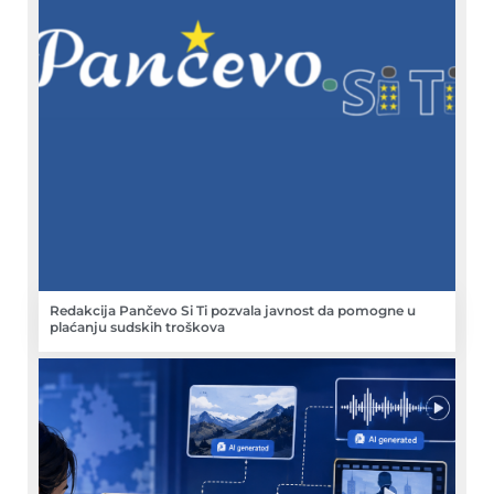
Redakcija Pančevo Si Ti pozvala javnost da pomogne u
plaćanju sudskih troškova