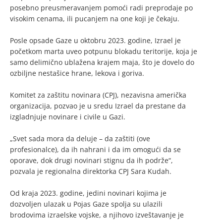
posebno preusmeravanjem pomoći radi preprodaje po
visokim cenama, ili pucanjem na one koji je čekaju.
Posle opsade Gaze u oktobru 2023. godine, Izrael je
početkom marta uveo potpunu blokadu teritorije, koja je
samo delimično ublažena krajem maja, što je dovelo do
ozbiljne nestašice hrane, lekova i goriva.
Komitet za zaštitu novinara (CPJ), nezavisna američka
organizacija, pozvao je u sredu Izrael da prestane da
izgladnjuje novinare i civile u Gazi.
„Svet sada mora da deluje – da zaštiti (ove
profesionalce), da ih nahrani i da im omogući da se
oporave, dok drugi novinari stignu da ih podrže“,
pozvala je regionalna direktorka CPJ Sara Kudah.
Od kraja 2023. godine, jedini novinari kojima je
dozvoljen ulazak u Pojas Gaze spolja su ulazili
brodovima izraelske vojske, a njihovo izveštavanje je