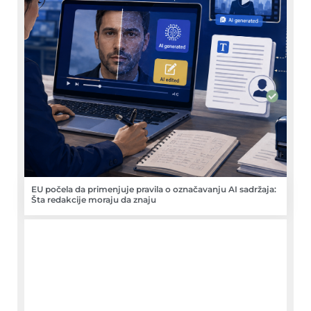
EU počela da primenjuje pravila o označavanju AI sadržaja:
Šta redakcije moraju da znaju