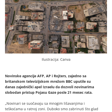
Ilustracija: Canva
Novinske agencije AFP, AP i Rojters, zajedno sa
britanskom televizijskom mrežom BBC uputile su
danas zajednički apel Izraelu da dozvoli novinarima
slobodan pristup Pojasu Gaze posle 21 mesec rata.
„Novinari se suočavaju sa mnogim lišavanjima i
teškoćama u ratnoj zoni. Duboko smo zabrinuti što glad