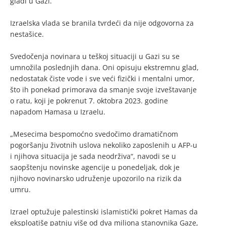
gladi u Gazi.
Izraelska vlada se branila tvrdeći da nije odgovorna za
nestašice.
Svedočenja novinara u teškoj situaciji u Gazi su se
umnožila poslednjih dana. Oni opisuju ekstremnu glad,
nedostatak čiste vode i sve veći fizički i mentalni umor,
što ih ponekad primorava da smanje svoje izveštavanje
o ratu, koji je pokrenut 7. oktobra 2023. godine
napadom Hamasa u Izraelu.
„Mesecima bespomoćno svedočimo dramatičnom
pogoršanju životnih uslova nekoliko zaposlenih u AFP-u
i njihova situacija je sada neodrživa“, navodi se u
saopštenju novinske agencije u ponedeljak, dok je
njihovo novinarsko udruženje upozorilo na rizik da
umru.
Izrael optužuje palestinski islamistički pokret Hamas da
eksploatiše patnju više od dva miliona stanovnika Gaze,