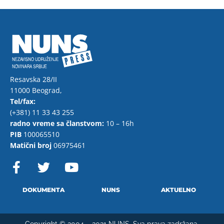
Resavska 28/II
11000 Beograd,
Tel/fax:
(+381) 11 33 43 255
radno vreme sa članstvom:
10 – 16h
PIB
100065510
Matični broj
06975461
F
T
Y
a
w
o
c
i
u
e
t
t
DOKUMENTA
NUNS
AKTUELNO
b
t
u
o
e
b