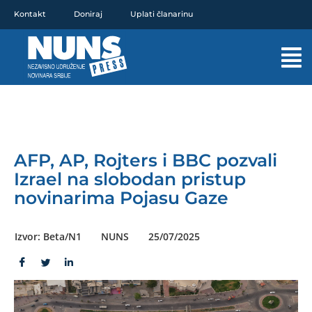
Pređi
Kontakt
Doniraj
Uplati članarinu
na
sadržaj
Mai
Men
AFP, AP, Rojters i BBC pozvali
Izrael na slobodan pristup
novinarima Pojasu Gaze
Izvor: Beta/N1
NUNS
25/07/2025