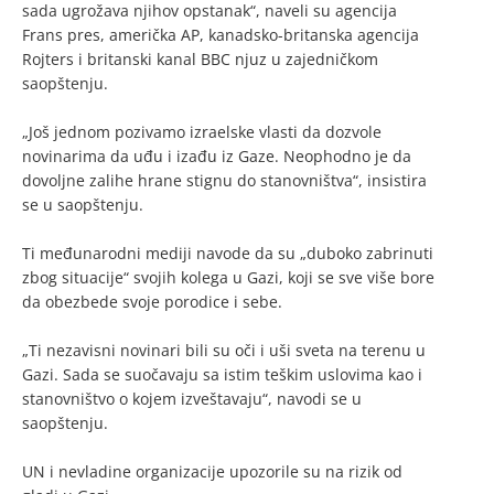
sada ugrožava njihov opstanak“, naveli su agencija
Frans pres, američka AP, kanadsko-britanska agencija
Rojters i britanski kanal BBC njuz u zajedničkom
saopštenju.
„Još jednom pozivamo izraelske vlasti da dozvole
novinarima da uđu i izađu iz Gaze. Neophodno je da
dovoljne zalihe hrane stignu do stanovništva“, insistira
se u saopštenju.
Ti međunarodni mediji navode da su „duboko zabrinuti
zbog situacije“ svojih kolega u Gazi, koji se sve više bore
da obezbede svoje porodice i sebe.
„Ti nezavisni novinari bili su oči i uši sveta na terenu u
Gazi. Sada se suočavaju sa istim teškim uslovima kao i
stanovništvo o kojem izveštavaju“, navodi se u
saopštenju.
UN i nevladine organizacije upozorile su na rizik od