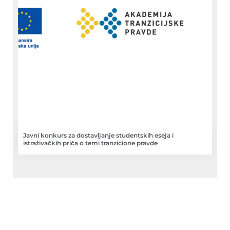
Javni konkurs za dostavljanje studentskih eseja i
istraživačkih priča o temi tranzicione pravde