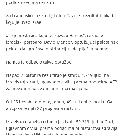
podložno vojnoj cenzuri.
Za Francusku, rizik od gladi u Gazi je „rezultat blokade“
koju je uveo Izrael.
„To je nestašica koju je izazvao Hamas“, rekao je
izraelski portparol David Menser, optužujući palestinski
pokret da sprečava distribuciju i da pljačka pomoć.
Hamas je odbacio takve optužbe.
Napad 7. oktobra rezultirao je smrću 1.219 ljudi na
izraelskoj strani, uglavnom civila, prema podacima AFP
zasnovanim na zvaničnim informacijama.
Od 251 osobe otete tog dana, 49 su i dalje taoci u Gazi,
a vojska je njih 27 proglasila mrtvim.
Izraelska ofanziva odnela je živote 59.219 ljudi u Gazi,
uglavnom civila, prema podacima Ministarstva zdravlja
Hamasa, koje UN smatraju pouzdanim.