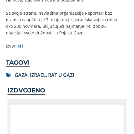
Sa svoje strane, nevladina organizacija Reporteri bez
granica saopštila je 7. maja da je „izraelska vojska ubila
oko 200 novinara, uključujući najmanje 44, dok su
obavljali svoje dužnosti“ u Pojasu Gaze.
Izvor:
N1
TAGOVI
GAZA
,
IZRAEL
,
RAT U GAZI
IZDVOJENO