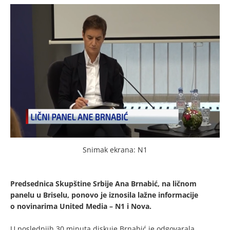
Snimak ekrana: N1
Predsednica Skupštine Srbije Ana Brnabić, na ličnom
panelu u Briselu, ponovo je iznosila lažne informacije
o novinarima United Media – N1 i Nova.
U poslednjih 30 minuta diskuje Brnabić je odgovarala