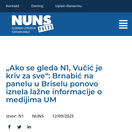
Pređi
Kontakt
Doniraj
Uplati članarinu
na
sadržaj
Mai
Men
„Ako se gleda N1, Vučić je
kriv za sve“: Brnabić na
panelu u Briselu ponovo
iznela lažne informacije o
medijima UM
Izvor: N1
NUNS
12/09/2025