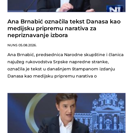
Ana Brnabić označila tekst Danasa kao
medijsku pripremu narativa za
nepriznavanje izbora
NUNS
05.08.2026.
Ana Brnabić, predsednica Narodne skupštine i članica
najužeg rukovodstva Srpske napredne stranke,
označila je tekst u današnjem štampanom izdanju
Danasa kao medijsku pripremu narativa o