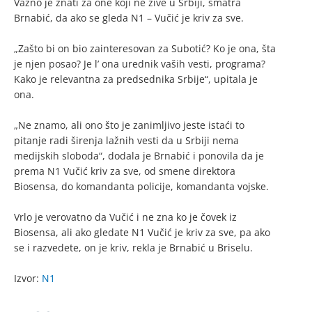
Važno je znati za one koji ne žive u Srbiji, smatra
Brnabić, da ako se gleda N1 – Vučić je kriv za sve.
„Zašto bi on bio zainteresovan za Subotić? Ko je ona, šta
je njen posao? Je l’ ona urednik vaših vesti, programa?
Kako je relevantna za predsednika Srbije“, upitala je
ona.
„Ne znamo, ali ono što je zanimljivo jeste istaći to
pitanje radi širenja lažnih vesti da u Srbiji nema
medijskih sloboda“, dodala je Brnabić i ponovila da je
prema N1 Vučić kriv za sve, od smene direktora
Biosensa, do komandanta policije, komandanta vojske.
Vrlo je verovatno da Vučić i ne zna ko je čovek iz
Biosensa, ali ako gledate N1 Vučić je kriv za sve, pa ako
se i razvedete, on je kriv, rekla je Brnabić u Briselu.
Izvor:
N1