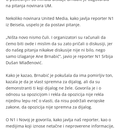
na pitanja novinara UM.
Nekoliko novinara United Media, kako javlja reporter N1
iz Beisela, uspelo je da postavi pitanje.
„Ništa novo nismo čuli. I organizatori su računali da
ćemo biti ovde i mislim da su zato pričali o diskusiji, jer
do našeg pitanja nikakve diskusije nije ni bilo, nego
samo izlaganje Ane Brnabić“, javio je reporter N1 Srbija
Dušan Mlađenović.
Kako je kazao, Brnabić je pokušala da ima pomirljiv ton,
kazala je da je vlast spremna za dijalog, ali da su
demonstranti ti koji dijalog ne žele. Govorila je i o
odnosu sa opozicijom i rekla da opozicija nije rekla
nijednu lepu reč o vlasti, da nisu podržali evropske
zakone, da opozicija nije spremna za dijalog.
O N1 i Novoj je govorila, kako javlja naš reporter, kao o
medijima koji iznose netačne i neproverene informacije,