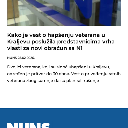
Kako je vest o hapšenju veterana u
Kraljevu poslužila predstavnicima vrha
vlasti za novi obračun sa N1
NUNS
25.02.2026.
Dvojici veterana, koji su sinoć uhapšeni u Kraljevu,
određen je pritvor do 30 dana. Vest o privođenju ratnih
veterana zbog sumnje da su planirali rušenje