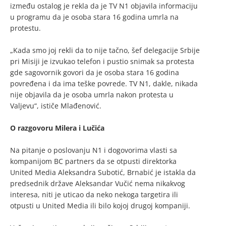
između ostalog je rekla da je TV N1 objavila informaciju
u programu da je osoba stara 16 godina umrla na
protestu.
„Kada smo joj rekli da to nije tačno, šef delegacije Srbije
pri Misiji je izvukao telefon i pustio snimak sa protesta
gde sagovornik govori da je osoba stara 16 godina
povređena i da ima teške povrede. TV N1, dakle, nikada
nije objavila da je osoba umrla nakon protesta u
Valjevu“, ističe Mlađenović.
O razgovoru Milera i Lučića
Na pitanje o poslovanju N1 i dogovorima vlasti sa
kompanijom BC partners da se otpusti direktorka
United Media Aleksandra Subotić, Brnabić je istakla da
predsednik države Aleksandar Vučić nema nikakvog
interesa, niti je uticao da neko nekoga targetira ili
otpusti u United Media ili bilo kojoj drugoj kompaniji.