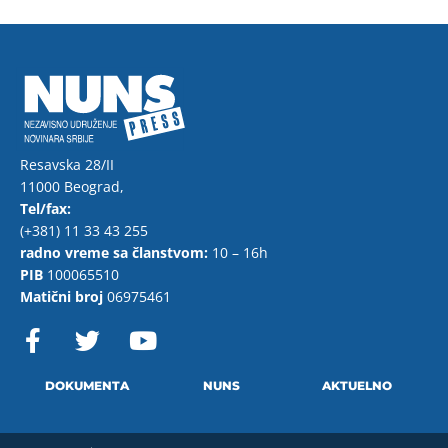
Resavska 28/II
11000 Beograd,
Tel/fax:
(+381) 11 33 43 255
radno vreme sa članstvom:
10 – 16h
PIB
100065510
Matični broj
06975461
F
T
Y
a
w
o
c
i
u
e
t
t
DOKUMENTA
NUNS
AKTUELNO
b
t
u
o
e
b