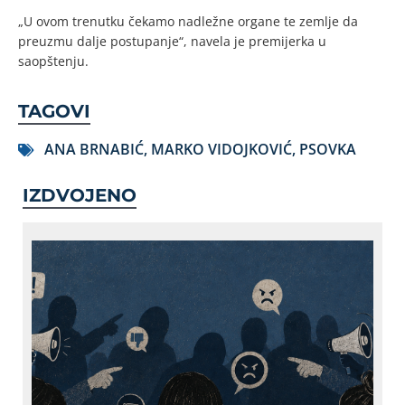
„U ovom trenutku čekamo nadležne organe te zemlje da
preuzmu dalje postupanje“, navela je premijerka u
saopštenju.
TAGOVI
ANA BRNABIĆ
,
MARKO VIDOJKOVIĆ
,
PSOVKA
IZDVOJENO