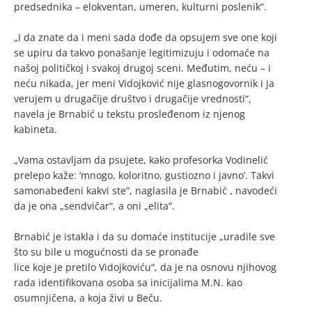
predsednika – elokventan, umeren, kulturni poslenik“.
„I da znate da i meni sada dođe da opsujem sve one koji
se upiru da takvo ponašanje legitimizuju i odomaće na
našoj političkoj i svakoj drugoj sceni. Međutim, neću – i
neću nikada, jer meni Vidojković nije glasnogovornik i ja
verujem u drugačije društvo i drugačije vrednosti“,
navela je Brnabić u tekstu prosleđenom iz njenog
kabineta.
„Vama ostavljam da psujete, kako profesorka Vodinelić
prelepo kaže: ‘mnogo, koloritno, gustiozno i javno’. Takvi
samonabeđeni kakvi ste“, naglasila je Brnabić , navodeći
da je ona „sendvičar“, a oni „elita“.
Brnabić je istakla i da su domaće institucije „uradile sve
što su bile u mogućnosti da se pronađe
lice koje je pretilo Vidojkoviću“, da je na osnovu njihovog
rada identifikovana osoba sa inicijalima M.N. kao
osumnjičena, a koja živi u Beču.