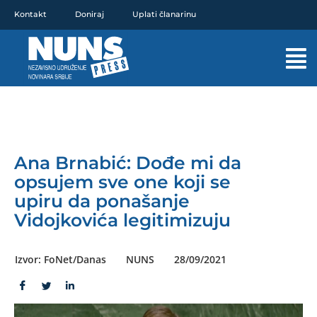
Pređi
Kontakt
Doniraj
Uplati članarinu
na
sadržaj
Mai
Men
Ana Brnabić: Dođe mi da
opsujem sve one koji se
upiru da ponašanje
Vidojkovića legitimizuju
Izvor: FoNet/Danas
NUNS
28/09/2021