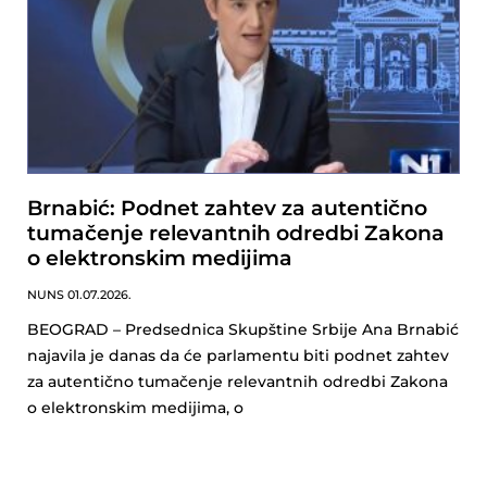
Brnabić: Podnet zahtev za autentično
tumačenje relevantnih odredbi Zakona
o elektronskim medijima
NUNS
01.07.2026.
BEOGRAD – Predsednica Skupštine Srbije Ana Brnabić
najavila je danas da će parlamentu biti podnet zahtev
za autentično tumačenje relevantnih odredbi Zakona
o elektronskim medijima, o