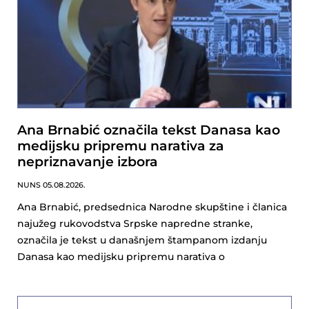
Ana Brnabić označila tekst Danasa kao
medijsku pripremu narativa za
nepriznavanje izbora
NUNS
05.08.2026.
Ana Brnabić, predsednica Narodne skupštine i članica
najužeg rukovodstva Srpske napredne stranke,
označila je tekst u današnjem štampanom izdanju
Danasa kao medijsku pripremu narativa o