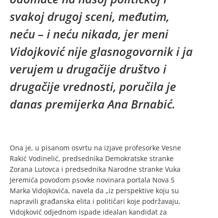
svakoj drugoj sceni, međutim,
neću – i neću nikada, jer meni
Vidojković nije glasnogovornik i ja
verujem u drugačije društvo i
drugačije vrednosti, poručila je
danas premijerka Ana Brnabić.
Ona je, u pisanom osvrtu na izjave profesorke Vesne
Rakić Vodinelić, predsednika Demokratske stranke
Zorana Lutovca i predsednika Narodne stranke Vuka
Jeremića povodom psovke novinara portala Nova S
Marka Vidojkovića, navela da „iz perspektive koju su
napravili građanska elita i političari koje podržavaju,
Vidojković odjednom ispade idealan kandidat za