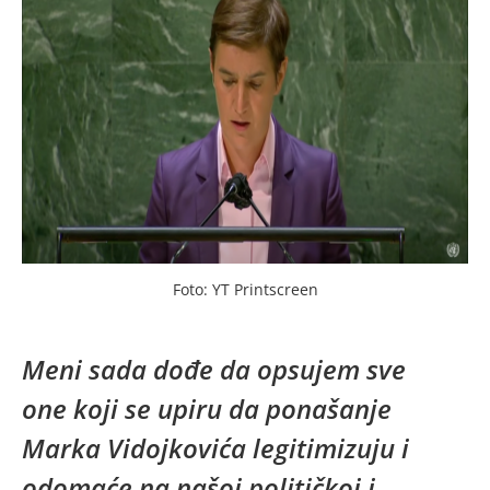
Foto: YT Printscreen
Meni sada dođe da opsujem sve
one koji se upiru da ponašanje
Marka Vidojkovića legitimizuju i
odomaće na našoj političkoj i