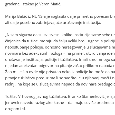
građane, istakao je Veran Matić.
Marija Babić iz NUNS-a je naglasila da je primetno povećan br
ali da je posebno zabrinjavajuće urušavanje institucija.
„Nisam sigurna da su svi svesni koliko institucije same sebe ur
činjenica da tužioci moraju da šalju veliki broj urgencija policij
nepostupanje policije, odnosno nereagovanje u slučajevima na
novinara bez adekvatnih razloga – na primer, utvrđivanja iden
urušavanje institucija, policije i tužilaštva. Imali smo mnogo 
nijedan adekvatan odgovor na pitanje zašto prilikom napada na 
Žao mi je što ovde nije prisutan neko iz policije ko može da na
pitanje tužilaštvu preduzima li se sve što je u njihovoj moći i 
radnji, na koje se u slučajevima napada da novinare predugo 
Tužilac Vrhovnog javnog tužilaštva, Branko Stamenković je izjav
jer uvek navedu razlog ako kasne – da imaju suviše predmeta
drugom i sl.