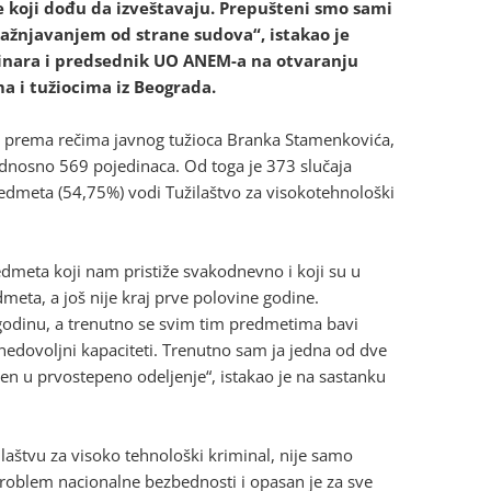
e koji dođu da izveštavaju. Prepušteni smo sami
ekažnjavanjem od strane sudova“, istakao je
vinara i predsednik UO ANEM-a na otvaranju
a i tužiocima iz Beograda.
, prema rečima javnog tužioca Branka Stamenkovića,
dnosno 569 pojedinaca. Od toga je 373 slučaja
redmeta (54,75%) vodi Tužilaštvo za visokotehnološki
meta koji nam pristiže svakodnevno i koji su u
eta, a još nije kraj prve polovine godine.
odinu, a trenutno se svim tim predmetima bavi
u nedovoljni kapaciteti. Trenutno sam ja jedna od dve
en u prvostepeno odeljenje“, istakao je na sastanku
laštvu za visoko tehnološki kriminal, nije samo
problem nacionalne bezbednosti i opasan je za sve