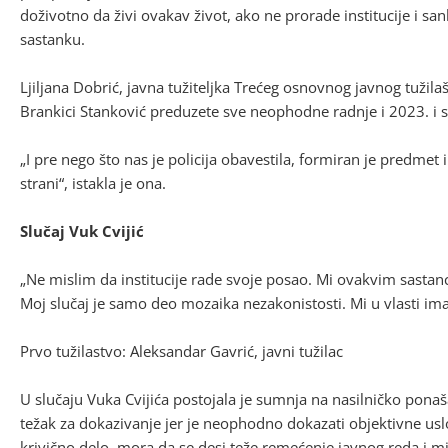
doživotno da živi ovakav život, ako ne prorade institucije i sa
sastanku.
Ljiljana Dobrić, javna tužiteljka Trećeg osnovnog javnog tužila
Brankici Stanković preduzete sve neophodne radnje i 2023. i 
„I pre nego što nas je policija obavestila, formiran je predm
strani“, istakla je ona.
Slučaj Vuk Cvijić
„Ne mislim da institucije rade svoje posao. Mi ovakvim sastanc
Moj slučaj je samo deo mozaika nezakonistosti. Mi u vlasti ima
Prvo tužilastvo: Aleksandar Gavrić, javni tužilac
U slučaju Vuka Cvijića postojala je sumnja na nasilničko ponaša
težak za dokazivanje jer je neophodno dokazati objektivne uslo
krivično delo, mora da se desi teže remećenje javnog reda i mi