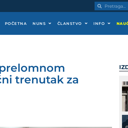
Pretraga
Pretraga
POČETNA
NUNS
ČLANSTVO
INFO
NAUČ
u prelomnom
IZ
čni trenutak za