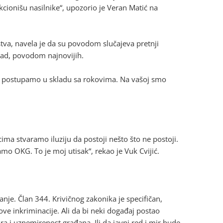
nkcionišu nasilnike“, upozorio je Veran Matić na
štva, navela je da su povodom slučajeva pretnji
sad, povodom najnovijih.
et i postupamo u skladu sa rokovima. Na vašoj smo
ima stvaramo iluziju da postoji nešto što ne postoji.
mo OKG. To je moj utisak“, rekao je Vuk Cvijić.
nje. Član 344. Krivičnog zakonika je specifičan,
ve inkriminacije. Ali da bi neki događaj postao
ra i uznemirenost građana. Ili da javni red i mir bude