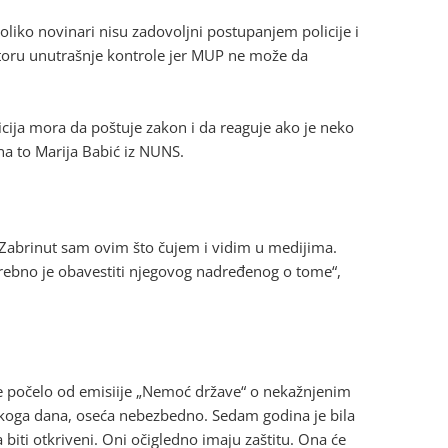
oliko novinari nisu zadovoljni postupanjem policije i
toru unutrašnje kontrole jer MUP ne može da
icija mora da poštuje zakon i da reaguje ako je neko
na to Marija Babić iz NUNS.
e. Zabrinut sam ovim što čujem i vidim u medijima.
trebno je obavestiti njegovog nadređenog o tome“,
je počelo od emisiije „Nemoć države“ o nekažnjenim
vakoga dana, oseća nebezbedno. Sedam godina je bila
a biti otkriveni. Oni očigledno imaju zaštitu. Ona će