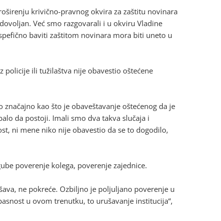
oširenju krivično-pravnog okvira za zaštitu novinara
 dovoljan. Već smo razgovarali i u okviru Vladine
spefično baviti zaštitom novinara mora biti uneto u
policije ili tužilaštva nije obavestio oštećene
o značajno kao što je obaveštavanje oštećenog da je
balo da postoji. Imali smo dva takva slučaja i
st, ni mene niko nije obavestio da se to dogodilo,
 gube poverenje kolega, poverenje zajednice.
ešava, ne pokreće. Ozbiljno je poljuljano poverenje u
opasnost u ovom trenutku, to urušavanje institucija“,