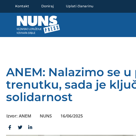
Pređi
Kontakt
Doniraj
Uplati članarinu
na
sadržaj
ANEM: Nalazimo se 
trenutku, sada je klju
solidarnost
Izvor: ANEM
NUNS
16/06/2025