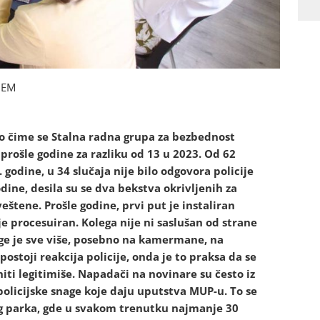
NEM
o čime se Stalna radna grupa za bezbednost
rošle godine za razliku od 13 u 2023. Od 62
godine, u 34 slučaja nije bilo odgovora policije
dine, desila su se dva bekstva okrivljenih za
štene. Prošle godine, prvi put je instaliran
ije procesuiran. Kolega nije ni saslušan od strane
ge je sve više, posebno na kamermane, na
ostoji reakcija policije, onda je to praksa da se
niti legitimiše. Napadači na novinare su često iz
olicijske snage koje daju uputstva MUP-u. To se
og parka, gde u svakom trenutku najmanje 30