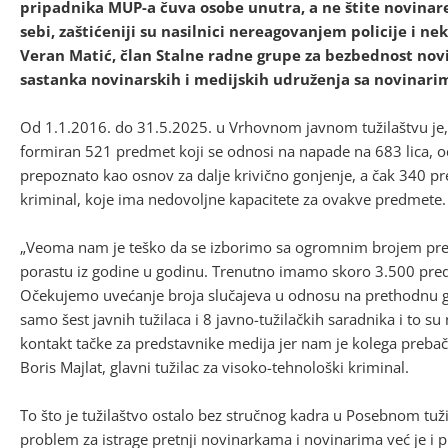
pripadnika MUP-a čuva osobe unutra, a ne štite novinar
sebi, zaštićeniji su nasilnici nereagovanjem policije i n
Veran Matić, član Stalne radne grupe za bezbednost no
sastanka novinarskih i medijskih udruženja sa novinarim
Od 1.1.2016. do 31.5.2025. u Vrhovnom javnom tužilaštvu je
formiran 521 predmet koji se odnosi na napade na 683 lica, o
prepoznato kao osnov za dalje krivično gonjenje, a čak 340 p
kriminal, koje ima nedovoljne kapacitete za ovakve predmete.
„Veoma nam je teško da se izborimo sa ogromnim brojem pred
porastu iz godine u godinu. Trenutno imamo skoro 3.500 predm
Očekujemo uvećanje broja slučajeva u odnosu na prethodnu g
samo šest javnih tužilaca i 8 javno-tužilačkih saradnika i to s
kontakt tačke za predstavnike medija jer nam je kolega prebač
Boris Majlat, glavni tužilac za visoko-tehnološki kriminal.
To što je tužilaštvo ostalo bez stručnog kadra u Posebnom tuži
problem za istrage pretnji novinarkama i novinarima već je i 