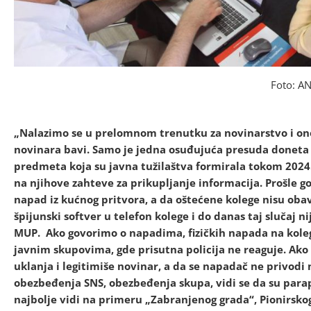
Foto: A
„Nalazimo se u prelomnom trenutku za novinarstvo i on
novinara bavi. Samo je jedna osuđujuća presuda doneta p
predmeta koja su javna tužilaštva formirala tokom 2024. 
na njihove zahteve za prikupljanje informacija. Prošle go
napad iz kućnog pritvora, a da oštećene kolege nisu obave
špijunski softver u telefon kolege i do danas taj slučaj n
MUP. Ako govorimo o napadima, fizičkih napada na kole
javnim skupovima, gde prisutna policija ne reaguje. Ako p
uklanja i legitimiše novinar, a da se napadač ne privodi 
obezbeđenja SNS, obezbeđenja skupa, vidi se da su parap
najbolje vidi na primeru „Zabranjenog grada“, Pionirsk