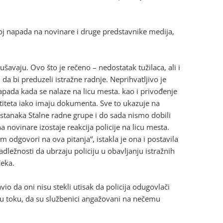
oj napada na novinare i druge predstavnike medija,
ušavaju. Ovo što je rečeno – nedostatak tužilaca, ali i
i da bi preduzeli istražne radnje. Neprihvatljivo je
pada kada se nalaze na licu mesta. kao i privođenje
titeta iako imaju dokumenta. Sve to ukazuje na
sastanaka Stalne radne grupe i do sada nismo dobili
novinare izostaje reakcija policije na licu mesta.
m odgovori na ova pitanja“, istakla je ona i postavila
nadležnosti da ubrzaju policiju u obavljanju istražnih
čeka.
io da oni nisu stekli utisak da policija odugovlači
 u toku, da su službenici angažovani na nečemu