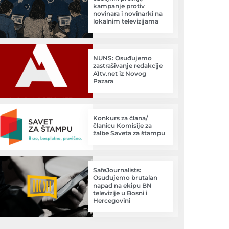
kampanje protiv
novinara i novinarki na
lokalnim televizijama
NUNS: Osuđujemo
zastrašivanje redakcije
A1tv.net iz Novog
Pazara
Konkurs za člana/
članicu Komisije za
žalbe Saveta za štampu
SafeJournalists:
Osuđujemo brutalan
napad na ekipu BN
televizije u Bosni i
Hercegovini