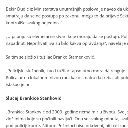
Bekir Dudić iz Ministarstva unutrašnjih poslova je naveo da uk
smatraju da se ne postupa po zakonu, mogu to da prijave Sek
kontroliše svakog pojedinca“.
„U pitanju su elemetarne stvari koje moraju da se poštuju. Pol
napadnut. Neprihvatljiva su bilo kakva opravdanja“, navela je 
Sa tim se složio i tužilac Branko Stamenković.
„Policijski službenik, kao i tužilac, apsolutno mora da reaguj
Policajac na lokalnom nivou radi kako smatra da treba, ali po
istakao je on.
Slučaj Brankice Stanković
„Brankica Stanković od 2009. godine nema mir u životu. Sve 
zločiinima koje su počinili navijači. Ona se svakog minuta, s
pod policijskom zaštitom. Počinioci nisu otkriveni, niti će ikad