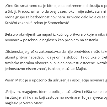
„Ono što smatramo da je bitno je da pokrenemo diskusiju o pr
u Srbiji. Prepoznali smo da ovaj vazeći okvir nije adekvatan ni
radne grupe za bezbednost novinara. Krivično delo koje će se 
Krivični zakonik“, rekao je Stamenković.
Bekstvo okrivljenih za napad iz kućnog pritvora o kojem niko iz 
novinare – posebno je naglašen kao problem na sastanku.
„Sistemska je greška zakonodavca da nije predvideo nešto tak
ukinut pritvor napadaču i da je on na slobodi. Ta odluka bi tre
tužilačka moralna obaveza bi bila da obavesti oštećene. Nažalo
jednostavno nisam znao“, istakao je tužilac Majlat.
Veran Matić je u upozorio da udruženja i asocijacije novinara
„Prijavim, reagujem, idem u policiju, tužilaštvo i ništa se ne d
institucije, ali i u nas koji zastupamo novinare. To je najveća 
naglasio je Veran Matić.