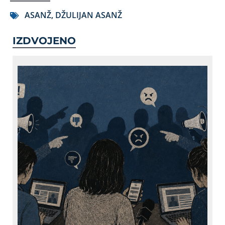
ASANŽ
,
DŽULIJAN ASANŽ
IZDVOJENO