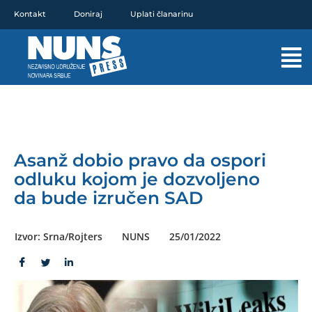
Pređi
Kontakt
Doniraj
Uplati članarinu
na
sadržaj
Mai
Men
Asanž dobio pravo da ospori
odluku kojom je dozvoljeno
da bude izručen SAD
Izvor: Srna/Rojters
NUNS
25/01/2022