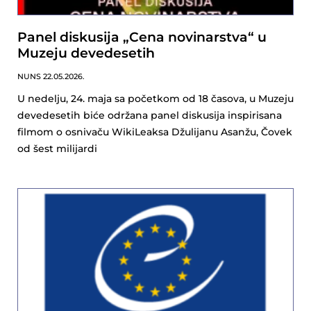
Panel diskusija „Cena novinarstva“ u
Muzeju devedesetih
NUNS
22.05.2026.
U nedelju, 24. maja sa početkom od 18 časova, u Muzeju
devedesetih biće održana panel diskusija inspirisana
filmom o osnivaču WikiLeaksa Džulijanu Asanžu, Čovek
od šest milijardi