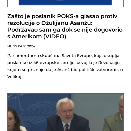
Zašto je poslanik POKS-a glasao protiv
rezolucije o Džulijanu Asanžu:
Podržavao sam ga dok se nije dogovorio
s Amerikom (VIDEO)
NUNS
04.10.2024.
Parlamentarna skupština Saveta Evrope, koja okuplja
poslanike iz 46 evropske zemlje, usvojila je Rezoluciju
kojom se priznaje da je Asanž bio politički zatvorenik u
Velikoj