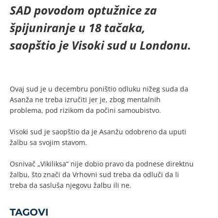
SAD povodom optužnice za
špijuniranje u 18 tačaka,
saopštio je Visoki sud u Londonu.
Ovaj sud je u decembru poništio odluku nižeg suda da
Asanža ne treba izručiti jer je, zbog mentalnih
problema, pod rizikom da počini samoubistvo.
Visoki sud je saopštio da je Asanžu odobreno da uputi
žalbu sa svojim stavom.
Osnivač „Vikiliksa“ nije dobio pravo da podnese direktnu
žalbu, što znači da Vrhovni sud treba da odluči da li
treba da sasluša njegovu žalbu ili ne.
TAGOVI