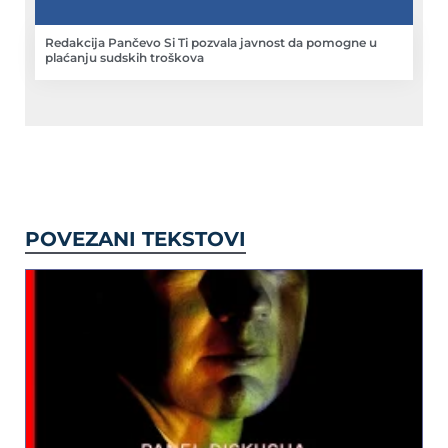
Redakcija Pančevo Si Ti pozvala javnost da pomogne u
plaćanju sudskih troškova
POVEZANI TEKSTOVI