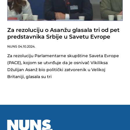
Za rezoluciju o Asanžu glasala tri od pet
predstavnika Srbije u Savetu Evrope
NUNS
04.10.2024.
Za rezoluciju Parlamentarne skupštine Saveta Evrope
(PACE), kojom se utvrđuje da je osnivač Vikiliksa
Džulijan Asanž bio politički zatvorenik u Velikoj
Britaniji, glasala su tri