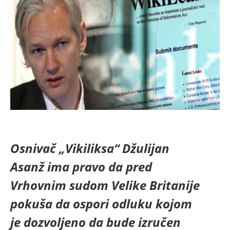
Osnivač „Vikiliksa“ Džulijan
Asanž ima pravo da pred
Vrhovnim sudom Velike Britanije
pokuša da ospori odluku kojom
je dozvoljeno da bude izručen