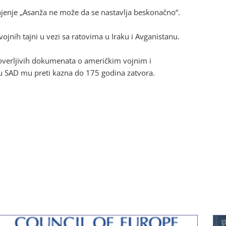
onjenje „Asanža ne može da se nastavlja beskonačno“.
jnih tajni u vezi sa ratovima u Iraku i Avganistanu.
poverljivih dokumenata o američkim vojnim i
 u SAD mu preti kazna do 175 godina zatvora.