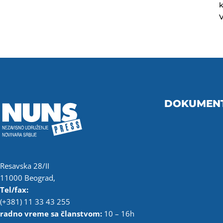
k
V
DOKUMEN
Resavska 28/II
11000 Beograd,
Tel/fax:
(+381) 11 33 43 255
radno vreme sa članstvom:
10 – 16h