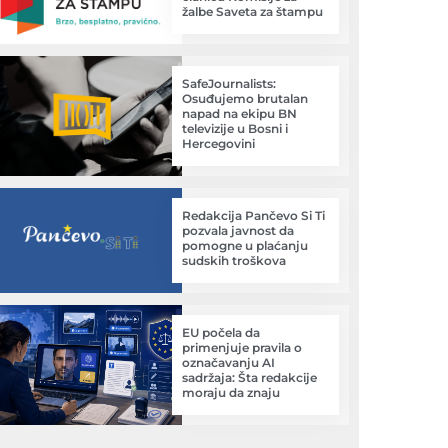
žalbe Saveta za štampu
SafeJournalists:
Osuđujemo brutalan
napad na ekipu BN
televizije u Bosni i
Hercegovini
Redakcija Pančevo Si Ti
pozvala javnost da
pomogne u plaćanju
sudskih troškova
EU počela da
primenjuje pravila o
označavanju AI
sadržaja: Šta redakcije
moraju da znaju