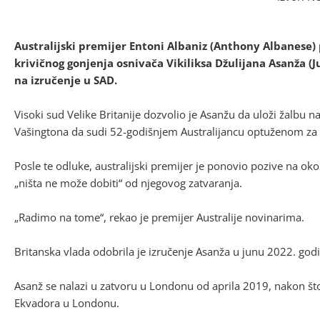
Australijski premijer Entoni Albaniz (Anthony Albanese)
krivičnog gonjenja osnivača Vikiliksa Džulijana Asanža (
na izručenje u SAD.
Visoki sud Velike Britanije dozvolio je Asanžu da uloži žalbu n
Vašingtona da sudi 52-godišnjem Australijancu optuženom za o
Posle te odluke, australijski premijer je ponovio pozive na ok
„ništa ne može dobiti“ od njegovog zatvaranja.
„Radimo na tome“, rekao je premijer Australije novinarima.
Britanska vlada odobrila je izručenje Asanža u junu 2022. god
Asanž se nalazi u zatvoru u Londonu od aprila 2019, nakon š
Ekvadora u Londonu.