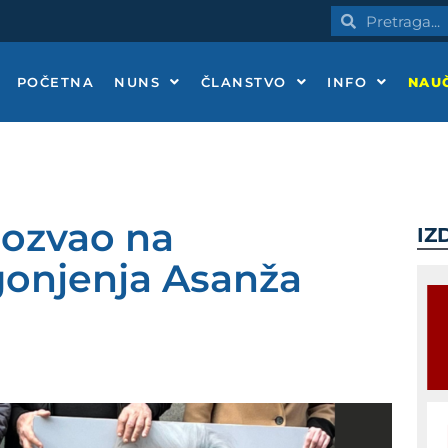
Pretraga
Pretraga
POČETNA
NUNS
ČLANSTVO
INFO
NAUČ
pozvao na
IZ
gonjenja Asanža