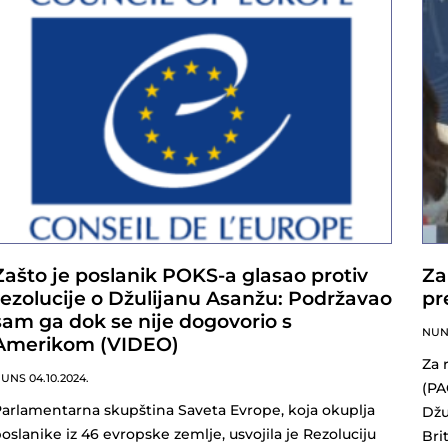
Zašto je poslanik POKS-a glasao protiv
Za
rezolucije o Džulijanu Asanžu: Podržavao
pr
sam ga dok se nije dogovorio s
NU
Amerikom (VIDEO)
Za 
NUNS
04.10.2024.
(PA
arlamentarna skupština Saveta Evrope, koja okuplja
Džu
oslanike iz 46 evropske zemlje, usvojila je Rezoluciju
Brit