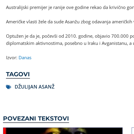
Australijski premijer je ranije ove godine rekao da krivično g
Američke vlasti žele da sude Asanžu zbog odavanja američkih vo
Optužen je da je, počevši od 2010. godine, objavio 700.000 
diplomatskim aktivnostima, posebno u Iraku i Avganistanu, a
Izvor:
Danas
TAGOVI
DŽULIJAN ASANŽ
POVEZANI TEKSTOVI