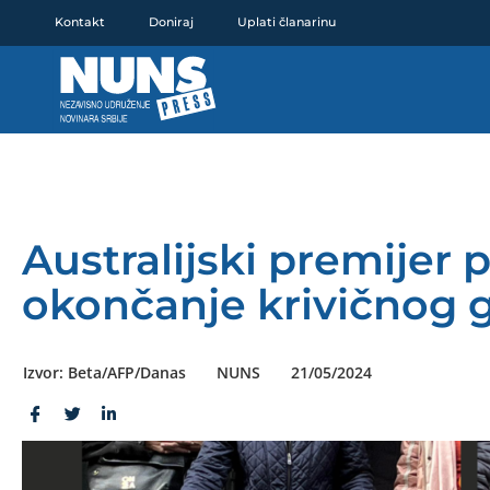
Pređi
Kontakt
Doniraj
Uplati članarinu
na
sadržaj
Australijski premijer 
okončanje krivičnog 
Izvor: Beta/AFP/Danas
NUNS
21/05/2024