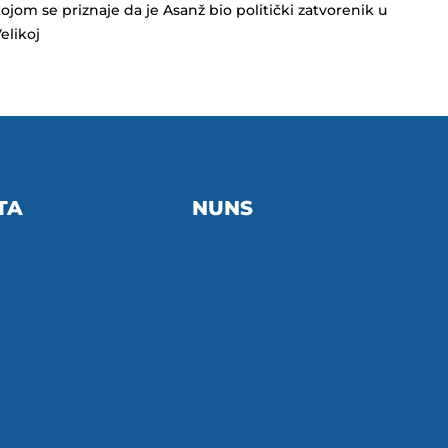
ojom se priznaje da je Asanž bio politički zatvorenik u
elikoj
TA
NUNS