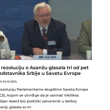
 rezoluciju o Asanžu glasala tri od pet
edstavnika Srbije u Savetu Evrope
NS
04.10.2024.
rezoluciju Parlamentarne skupštine Saveta Evrope
CE), kojom se utvrđuje da je osnivač Vikiliksa
lijan Asanž bio politički zatvorenik u Velikoj
aniji, glasala su tri