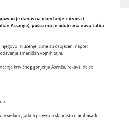
 pozvao je danas na okončanje zatvora i
Julian Assange), pošto mu je odobrena nova žalba
a njegovo izručenje, čime su osujećeni napori
davanje američkih vojnih tajni.
ončanje krivičnog gonjenja Asanža, rekavši da se
ine.
to je sedam godina proveo u skloništu u ambasadi