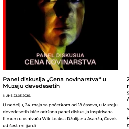
Panel diskusija „Cena novinarstva“ u
Muzeju devedesetih
NUNS
22.05.2026.
U nedelju, 24. maja sa početkom od 18 časova, u Muzeju
devedesetih biće održana panel diskusija inspirisana
P
filmom o osnivaču WikiLeaksa Džulijanu Asanžu, Čovek
p
od šest milijardi