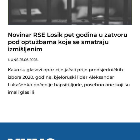
Novinar RSE Losik pet godina u zatvoru
pod optužbama koje se smatraju
izmišljenim
NUNS
25.06.2025.
Kako su glasovi opozicije jačali prije predsjedničkih
izbora 2020. godine, bjeloruski lider Aleksandar
Lukašenko počeo je hapsiti ljude, posebno one koji su
imali glas ili