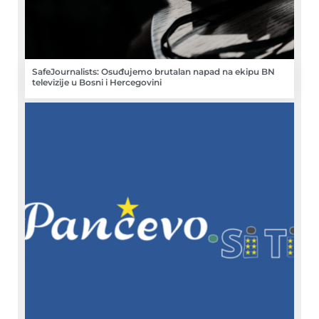
SafeJournalists: Osuđujemo brutalan napad na ekipu BN
televizije u Bosni i Hercegovini