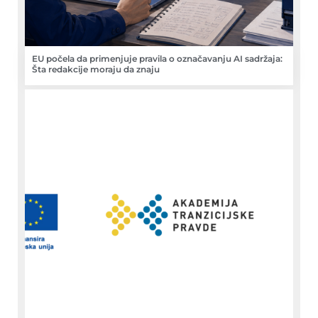
EU počela da primenjuje pravila o označavanju AI sadržaja:
Šta redakcije moraju da znaju