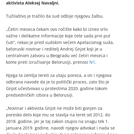
aktivista Aleksej Navaljni.
Tužilaštvo je tražilo da sud odbije njegovu žalbu.
„Četiri meseca čekam ovo ročište kako bi izneo vrlo
važne i delikatne informacije koje ćete sada prvi put
čuti“, rekao je pred sudskim većem Apelacionog suda,
beloruski novinar i reditelj Andrej Gnjot koji je u
centralnom zatvoru u Beogradu već četiri meseca i
kome preti izručivanje Belorusiji, prenosi
N1
.
Njega ta zemlja tereti za utaju poreza, a on i njegova
odbrana navode da je to politički proces, zato što je
Gnjot učestvovao u protestima 2020. godine tokom
predsedničkih izbora u Belorusiji.
„Novinar i aktivista Gnjot ne može biti gonjen za
poresko delo koje mu se stavlja na teret od 2012. do
2018. godine, jer je taj zakon stupio na snagu tek 1.
januara 2019. godine, navodi njegov advokat i nada se