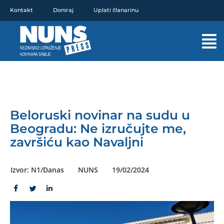
Pređi
Kontakt
Doniraj
Uplati članarinu
na
sadržaj
Mai
Men
Beloruski novinar na sudu u
Beogradu: Ne izručujte me,
završiću kao Navaljni
Izvor: N1/Danas
NUNS
19/02/2024