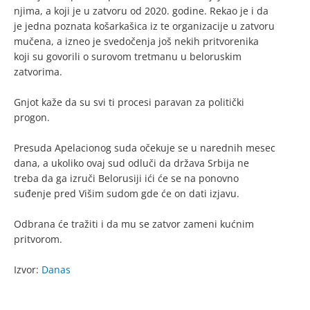
njima, a koji je u zatvoru od 2020. godine. Rekao je i da
je jedna poznata košarkašica iz te organizacije u zatvoru
mučena, a izneo je svedočenja još nekih pritvorenika
koji su govorili o surovom tretmanu u beloruskim
zatvorima.
Gnjot kaže da su svi ti procesi paravan za politički
progon.
Presuda Apelacionog suda očekuje se u narednih mesec
dana, a ukoliko ovaj sud odluči da država Srbija ne
treba da ga izruči Belorusiji ići će se na ponovno
suđenje pred Višim sudom gde će on dati izjavu.
Odbrana će tražiti i da mu se zatvor zameni kućnim
pritvorom.
Izvor:
Danas