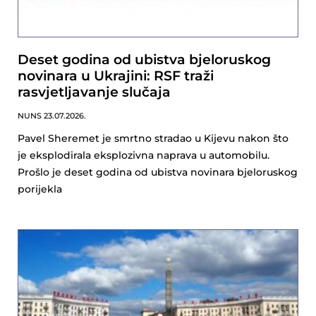
Deset godina od ubistva bjeloruskog
novinara u Ukrajini: RSF traži
rasvjetljavanje slučaja
NUNS
23.07.2026.
Pavel Sheremet je smrtno stradao u Kijevu nakon što
je eksplodirala eksplozivna naprava u automobilu.
Prošlo je deset godina od ubistva novinara bjeloruskog
porijekla