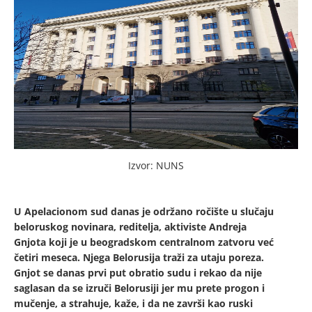
Izvor: NUNS
U Apelacionom sud danas je održano ročište u slučaju
beloruskog novinara, reditelja, aktiviste Andreja
Gnjota koji je u beogradskom centralnom zatvoru već
četiri meseca. Njega Belorusija traži za utaju poreza.
Gnjot se danas prvi put obratio sudu i rekao da nije
saglasan da se izruči Belorusiji jer mu prete progon i
mučenje, a strahuje, kaže, i da ne završi kao ruski