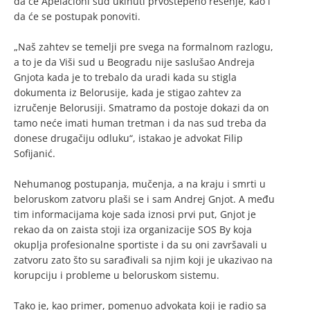
da će Apelacioni sud ukinuti prvostepeno rešenje, kao i
da će se postupak ponoviti.
„Naš zahtev se temelji pre svega na formalnom razlogu,
a to je da Viši sud u Beogradu nije saslušao Andreja
Gnjota kada je to trebalo da uradi kada su stigla
dokumenta iz Belorusije, kada je stigao zahtev za
izručenje Belorusiji. Smatramo da postoje dokazi da on
tamo neće imati human tretman i da nas sud treba da
donese drugačiju odluku“, istakao je advokat Filip
Sofijanić.
Nehumanog postupanja, mučenja, a na kraju i smrti u
beloruskom zatvoru plaši se i sam Andrej Gnjot. A među
tim informacijama koje sada iznosi prvi put, Gnjot je
rekao da on zaista stoji iza organizacije SOS By koja
okuplja profesionalne sportiste i da su oni završavali u
zatvoru zato što su sarađivali sa njim koji je ukazivao na
korupciju i probleme u beloruskom sistemu.
Tako je, kao primer, pomenuo advokata koji je radio sa