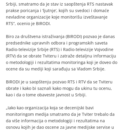
Srbiji, smatramo da je stav iz saopštenja RTS nastavak
prakse poricanja i ‘ljutnje’, kojih su svedoci i domaće
nevladine organizacije koje monitorišu izveštavanje
RTS“, ocenio je BIRODI.
Biro za društvena istraživanja (BIRODI) pozvao je danas
predsednike upravnih odbora i programskih saveta
Radio-televizije Srbije (RTS) i Radio-televizije Vojvodine
(RTV) da se obrate Tviteru i zatraže detaljnu informaciju
o metodologiji i rezultatima monitoringa koji je doveo do
ocene da su mediji koji sarađuju sa Vladom Srbije.
BIRODI je u saopštenju pozvao RTS i RTV da se Tviteru
obrate i kako bi saznali kako mogu da ukinu tu ocenu,
kao i da o tome obaveste javnost u Srbiji.
„Iako kao organizacija koja se decenijski bavi
monitoringom medija smatramo da je Tviter trebalo da
da više informacija o metodologiji i rezultatima na
osnovu kojih je dao oscene za javne medijske servise u