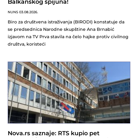
Balkanskog špijuna!
NUNS
03.08.2026.
Biro za društvena istraživanja (BIRODI) konstatuje da
se predsednica Narodne skupštine Ana Brnabić
izjavom na TV Prva stavila na čelo hajke protiv civilnog
društva, koristeći
Nova.rs saznaje: RTS kupio pet