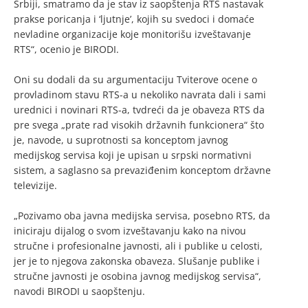
Srbiji, smatramo da je stav iz saopštenja RTS nastavak
prakse poricanja i ‘ljutnje’, kojih su svedoci i domaće
nevladine organizacije koje monitorišu izveštavanje
RTS“, ocenio je BIRODI.
Oni su dodali da su argumentaciju Tviterove ocene o
provladinom stavu RTS-a u nekoliko navrata dali i sami
urednici i novinari RTS-a, tvdreći da je obaveza RTS da
pre svega „prate rad visokih državnih funkcionera“ što
je, navode, u suprotnosti sa konceptom javnog
medijskog servisa koji je upisan u srpski normativni
sistem, a saglasno sa prevaziđenim konceptom državne
televizije.
„Pozivamo oba javna medijska servisa, posebno RTS, da
iniciraju dijalog o svom izveštavanju kako na nivou
stručne i profesionalne javnosti, ali i publike u celosti,
jer je to njegova zakonska obaveza. Slušanje publike i
stručne javnosti je osobina javnog medijskog servisa“,
navodi BIRODI u saopštenju.