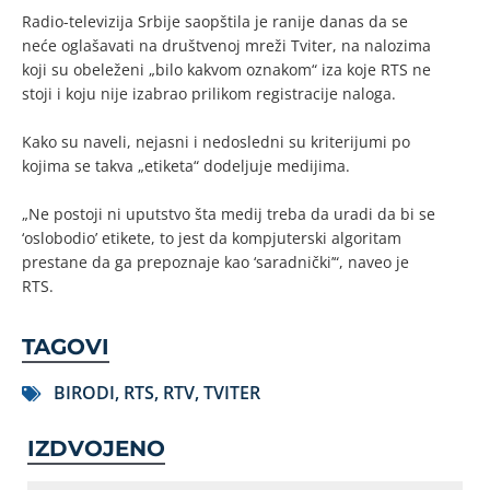
Radio-televizija Srbije saopštila je ranije danas da se
neće oglašavati na društvenoj mreži Tviter, na nalozima
koji su obeleženi „bilo kakvom oznakom“ iza koje RTS ne
stoji i koju nije izabrao prilikom registracije naloga.
Kako su naveli, nejasni i nedosledni su kriterijumi po
kojima se takva „etiketa“ dodeljuje medijima.
„Ne postoji ni uputstvo šta medij treba da uradi da bi se
‘oslobodio’ etikete, to jest da kompjuterski algoritam
prestane da ga prepoznaje kao ‘saradnički’“, naveo je
RTS.
TAGOVI
BIRODI
,
RTS
,
RTV
,
TVITER
IZDVOJENO