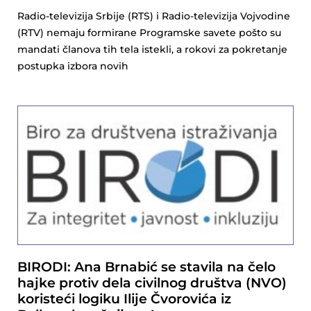
Radio-televizija Srbije (RTS) i Radio-televizija Vojvodine
(RTV) nemaju formirane Programske savete pošto su
mandati članova tih tela istekli, a rokovi za pokretanje
postupka izbora novih
BIRODI: Ana Brnabić se stavila na čelo
hajke protiv dela civilnog društva (NVO)
koristeći logiku Ilije Čvorovića iz