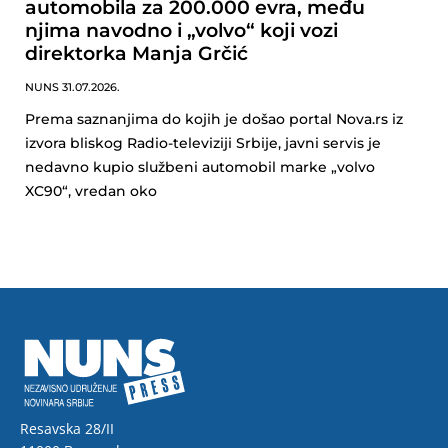
automobila za 200.000 evra, među
njima navodno i „volvo“ koji vozi
direktorka Manja Grčić
NUNS
31.07.2026.
Prema saznanjima do kojih je došao portal Nova.rs iz
izvora bliskog Radio-televiziji Srbije, javni servis je
nedavno kupio službeni automobil marke „volvo
XC90“, vredan oko
Resavska 28/II