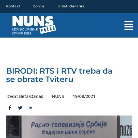
Pređi
Kontakt
Doniraj
Uplati članarinu
na
sadržaj
Mai
Men
BIRODI: RTS i RTV treba da
se obrate Tviteru
Izvor: Beta/Danas
NUNS
19/08/2021