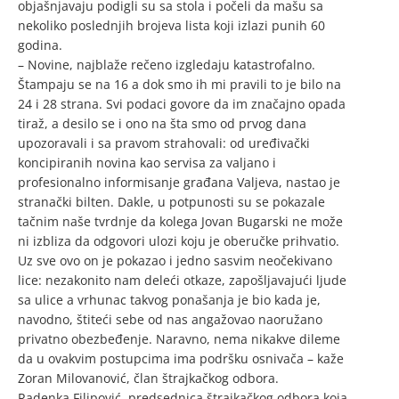
objašnjavaju podigli su sa stola i počeli da mašu sa
nekoliko poslednjih brojeva lista koji izlazi punih 60
godina.
– Novine, najblaže rečeno izgledaju katastrofalno.
Štampaju se na 16 a dok smo ih mi pravili to je bilo na
24 i 28 strana. Svi podaci govore da im značajno opada
tiraž, a desilo se i ono na šta smo od prvog dana
upozoravali i sa pravom strahovali: od uređivački
koncipiranih novina kao servisa za valjano i
profesionalno informisanje građana Valjeva, nastao je
stranački bilten. Dakle, u potpunosti su se pokazale
tačnim naše tvrdnje da kolega Jovan Bugarski ne može
ni izbliza da odgovori ulozi koju je oberučke prihvatio.
Uz sve ovo on je pokazao i jedno sasvim neočekivano
lice: nezakonito nam deleći otkaze, zapošljavajući ljude
sa ulice a vrhunac takvog ponašanja je bio kada je,
navodno, štiteći sebe od nas angažovao naoružano
privatno obezbeđenje. Naravno, nema nikakve dileme
da u ovakvim postupcima ima podršku osnivača – kaže
Zoran Milovanović, član štrajkačkog odbora.
Radenka Filipović, predsednica štrajkačkog odbora koja