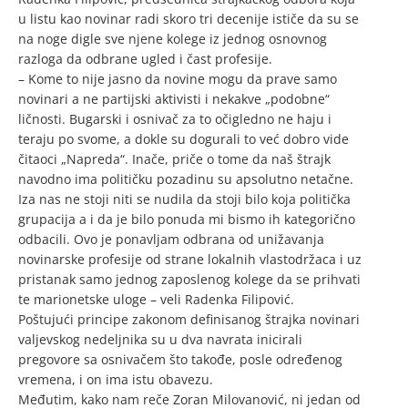
u listu kao novinar radi skoro tri decenije ističe da su se
na noge digle sve njene kolege iz jednog osnovnog
razloga da odbrane ugled i čast profesije.
– Kome to nije jasno da novine mogu da prave samo
novinari a ne partijski aktivisti i nekakve „podobne“
ličnosti. Bugarski i osnivač za to očigledno ne haju i
teraju po svome, a dokle su dogurali to već dobro vide
čitaoci „Napreda“. Inače, priče o tome da naš štrajk
navodno ima političku pozadinu su apsolutno netačne.
Iza nas ne stoji niti se nudila da stoji bilo koja politička
grupacija a i da je bilo ponuda mi bismo ih kategorično
odbacili. Ovo je ponavljam odbrana od unižavanja
novinarske profesije od strane lokalnih vlastodržaca i uz
pristanak samo jednog zaposlenog kolege da se prihvati
te marionetske uloge – veli Radenka Filipović.
Poštujući principe zakonom definisanog štrajka novinari
valjevskog nedeljnika su u dva navrata inicirali
pregovore sa osnivačem što takođe, posle određenog
vremena, i on ima istu obavezu.
Međutim, kako nam reče Zoran Milovanović, ni jedan od