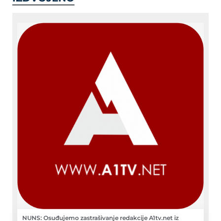
NUNS: Osuđujemo zastrašivanje redakcije A1tv.net iz