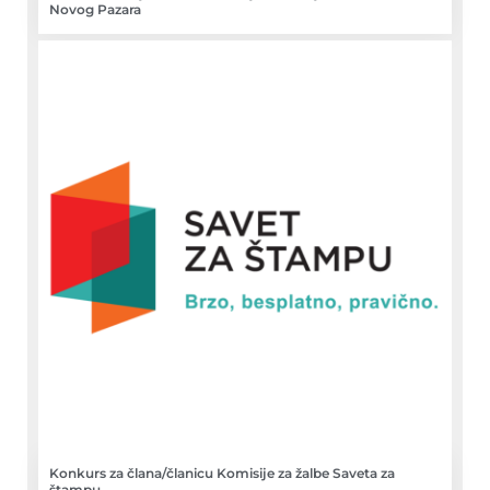
Novog Pazara
Konkurs za člana/članicu Komisije za žalbe Saveta za
štampu