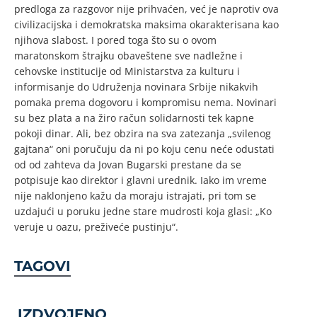
predloga za razgovor nije prihvaćen, već je naprotiv ova
civilizacijska i demokratska maksima okarakterisana kao
njihova slabost. I pored toga što su o ovom
maratonskom štrajku obaveštene sve nadležne i
cehovske institucije od Ministarstva za kulturu i
informisanje do Udruženja novinara Srbije nikakvih
pomaka prema dogovoru i kompromisu nema. Novinari
su bez plata a na žiro račun solidarnosti tek kapne
pokoji dinar. Ali, bez obzira na sva zatezanja „svilenog
gajtana“ oni poručuju da ni po koju cenu neće odustati
od od zahteva da Jovan Bugarski prestane da se
potpisuje kao direktor i glavni urednik. Iako im vreme
nije naklonjeno kažu da moraju istrajati, pri tom se
uzdajući u poruku jedne stare mudrosti koja glasi: „Ko
veruje u oazu, preživeće pustinju“.
TAGOVI
IZDVOJENO