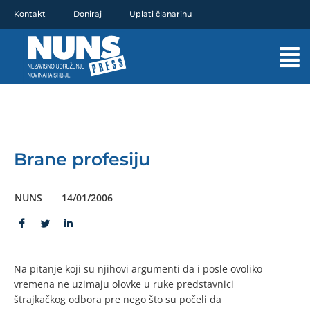
Pređi
Kontakt
Doniraj
Uplati članarinu
na
sadržaj
Mai
Men
Brane profesiju
NUNS
14/01/2006
Na pitanje koji su njihovi argumenti da i posle ovoliko
vremena ne uzimaju olovke u ruke predstavnici
štrajkačkog odbora pre nego što su počeli da