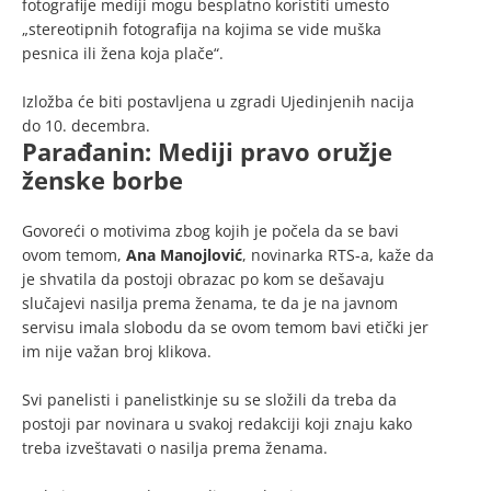
fotografije mediji mogu besplatno koristiti umesto
„stereotipnih fotografija na kojima se vide muška
pesnica ili žena koja plače“.
Izložba će biti postavljena u zgradi Ujedinjenih nacija
do 10. decembra.
Para
đanin: Mediji pravo oružje
ženske borbe
Govoreći o motivima zbog kojih je počela da se bavi
ovom temom,
Ana Manojlović
, novinarka RTS-a, kaže da
je shvatila da postoji obrazac po kom se dešavaju
slučajevi nasilja prema ženama, te da je na javnom
servisu imala slobodu da se ovom temom bavi etički jer
im nije važan broj klikova.
Svi panelisti i panelistkinje su se složili da treba da
postoji par novinara u svakoj redakciji koji znaju kako
treba izveštavati o nasilja prema ženama.