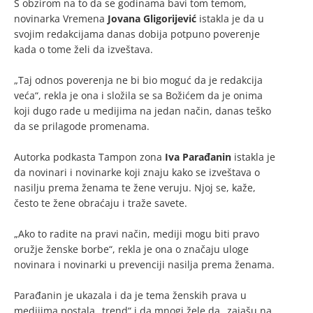
S obzirom na to da se godinama bavi tom temom,
novinarka Vremena
Jovana
Gligorijević
istakla je da u
svojim redakcijama danas dobija potpuno poverenje
kada o tome želi da izveštava.
„Taj odnos poverenja ne bi bio moguć da je redakcija
veća“, rekla je ona i složila se sa Božićem da je onima
koji dugo rade u medijima na jedan način, danas teško
da se prilagode promenama.
Autorka podkasta Tampon zona
Iva
Para
đanin
istakla je
da novinari i novinarke koji znaju kako se izveštava o
nasilju prema ženama te žene veruju. Njoj se, kaže,
često te žene obraćaju i traže savete.
„Ako to radite na pravi način, mediji mogu biti pravo
oružje ženske borbe“, rekla je ona o značaju uloge
novinara i novinarki u prevenciji nasilja prema ženama.
Parađanin je ukazala i da je tema ženskih prava u
medijima postala „trend“ i da mnogi žele da „zajašu na