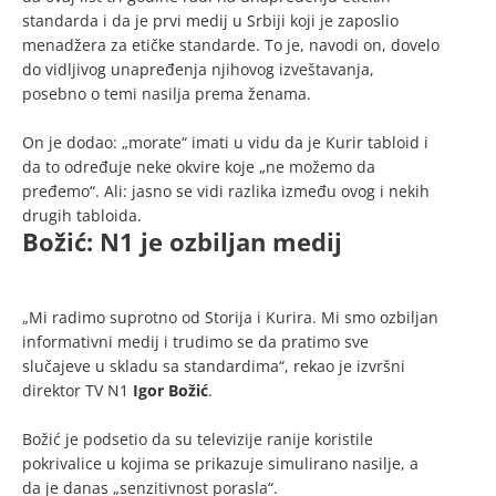
standarda i da je prvi medij u Srbiji koji je zaposlio
menadžera za etičke standarde. To je, navodi on, dovelo
do vidljivog unapređenja njihovog izveštavanja,
posebno o temi nasilja prema ženama.
On je dodao: „morate“ imati u vidu da je Kurir tabloid i
da to određuje neke okvire koje „ne možemo da
pređemo“. Ali: jasno se vidi razlika između ovog i nekih
drugih tabloida.
Božić: N1 je ozbiljan medij
„Mi radimo suprotno od Storija i Kurira. Mi smo ozbiljan
informativni medij i trudimo se da pratimo sve
slučajeve u skladu sa standardima“, rekao je izvršni
direktor TV N1
Igor Bo
žić
.
Božić je podsetio da su televizije ranije koristile
pokrivalice u kojima se prikazuje simulirano nasilje, a
da je danas „senzitivnost porasla“.