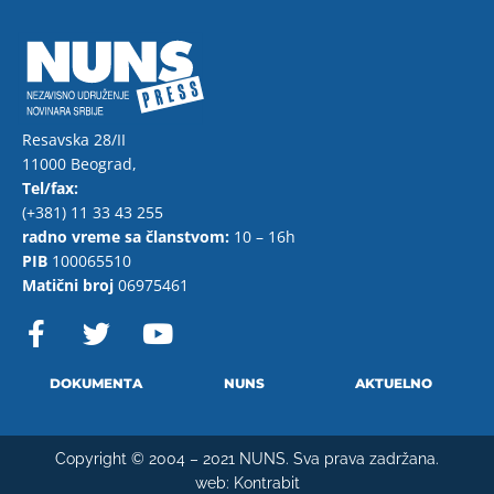
Resavska 28/II
11000 Beograd,
Tel/fax:
(+381) 11 33 43 255
radno vreme sa članstvom:
10 – 16h
PIB
100065510
Matični broj
06975461
F
T
Y
a
w
o
c
i
u
e
t
t
DOKUMENTA
NUNS
AKTUELNO
b
t
u
o
e
b
Copyright © 2004 – 2021 NUNS. Sva prava zadržana.
o
r
e
web:
Kontrabit