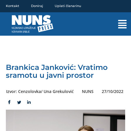
Pređi
Kontakt
Doniraj
Uplati članarinu
na
sadržaj
Mai
Men
Brankica Janković: Vratimo
sramotu u javni prostor
Izvor: Cenzolovka/ Una Grekulović
NUNS
27/10/2022