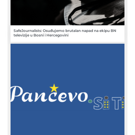
SafeJournalists: Osuđujemo brutalan napad na ekipu BN
televizije u Bosni i Hercegovini