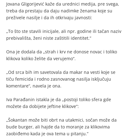
Jovana Gligorijević kaže da urednici medija, pre svega,
treba da prestaju da daju nadimke ženama koje su
preživele nasilje i da ih otkrivaju javnosti:
„To što ste stavili inicijale, ali npr. godine ili tačan naziv
prebivališta, ženi niste zaštitili identitet.“
Ona je dodala da „strah i krv ne donose novac i toliko
klikova koliko želite da verujemo“.
„Od srca bih im savetovala da makar na vesti koje se
tiču femicida i rodno zasnovanog nasilja isključuju
komentare“, navela je ona.
Iva Parađanin istakla je da „postoji toliko sfera gde
možete da dobijete jeftine klikove“:
„Šokantan može biti obrt na utakmici, sočan može da
bude burger, ali hajde da to moranje za klikovima
zaobiđemo kada je ova tema u pitanju.“