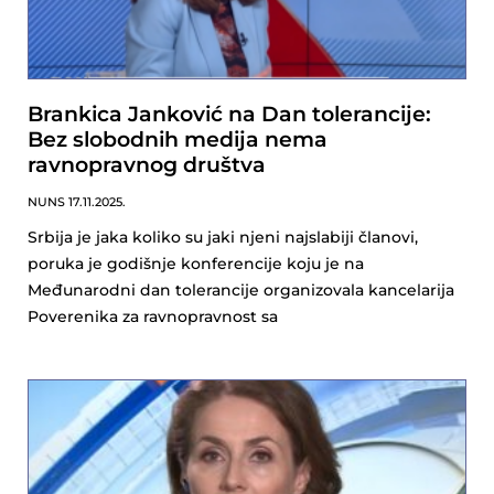
Brankica Janković na Dan tolerancije:
Bez slobodnih medija nema
ravnopravnog društva
NUNS
17.11.2025.
Srbija je jaka koliko su jaki njeni najslabiji članovi,
poruka je godišnje konferencije koju je na
Međunarodni dan tolerancije organizovala kancelarija
Poverenika za ravnopravnost sa