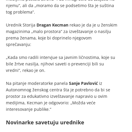
njemu“, ali da „moramo da se podsetimo šta je suština
tog problema“.
Urednik Storija
Dragan
Kecman
rekao je da je u ženskim
magazinima „malo prostora“ za izveštavanje o nasilju
prema ženama, koje bi doprinelo njegovom
sprečavanju:
„Kada smo radili intervjue sa javnim ličnostima, koje su
bile žrtve nasilja, njihovi saveti o prevenciji bili su
vredni“, rekao je on.
Na pitanje moderatorke panela
Sanje Pavlović
iz
Autonomnog ženskog centra šta je potrebno da bi se
prostor za edukativno izveštavanje napravio u ovim
medijima, Kecman je odgovorio: „Možda veće
interesovanje publike.“
Novinarke savetuju urednike