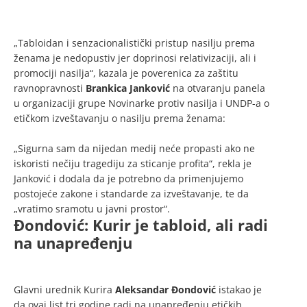
„Tabloidan i senzacionalistički pristup nasilju prema
ženama je nedopustiv jer doprinosi relativizaciji, ali i
promociji nasilja“, kazala je poverenica za zaštitu
ravnopravnosti
Brankica Janković
na otvaranju panela
u organizaciji grupe Novinarke protiv nasilja i UNDP-a o
etičkom izveštavanju o nasilju prema ženama:
„Sigurna sam da nijedan medij neće propasti ako ne
iskoristi nečiju tragediju za sticanje profita“, rekla je
Janković i dodala da je potrebno da primenjujemo
postojeće zakone i standarde za izveštavanje, te da
„vratimo sramotu u javni prostor“.
Đondović: Kurir je tabloid, ali radi
na unapređenju
Glavni urednik Kurira
Aleksandar Đondović
istakao je
da ovaj list tri godine radi na unapređenju etičkih