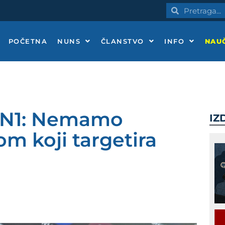
Pretraga
Pretraga
POČETNA
NUNS
ČLANSTVO
INFO
NAUČ
 N1: Nemamo
IZ
om koji targetira