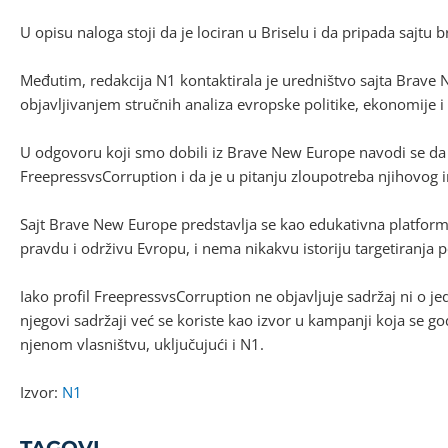
U opisu naloga stoji da je lociran u Briselu i da pripada sajt
Međutim, redakcija N1 kontaktirala je uredništvo sajta Brave N
objavljivanjem stručnih analiza evropske politike, ekonomije i 
U odgovoru koji smo dobili iz Brave New Europe navodi se da
FreepressvsCorruption i da je u pitanju zloupotreba njihovog i
Sajt Brave New Europe predstavlja se kao edukativna platform
pravdu i održivu Evropu, i nema nikakvu istoriju targetiranja 
Iako profil FreepressvsCorruption ne objavljuje sadržaj ni o j
njegovi sadržaji već se koriste kao izvor u kampanji koja se 
njenom vlasništvu, uključujući i N1.
Izvor:
N1