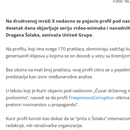
Foto: N
Na društvenoj mreži X nedavno se pojavio profil pod naz
desetak dana objavljuje seriju video-snimaka i navodnih
Dragana Šolaka, osnivača United Grupe.
Na profilu, koji ima svega 170 pratilaca, dominiraju sadržaji koji
generisanih klipova u kojima se on dovodi u vezu sa Kremljom
Bez obzira na mali broj pratilaca, ovaj profil citira se u pojed
predstavlja kao izvor međunarodne analize.
U tekstu koji je Kurir objavio pod naslovom „Čuvar državnog
poslovima“, navodi se da profil
FreepressvsCorruption
otkriva
pretvori novinarstvo u propagandu“.
Kurir profil koristi kao dokaz da se “priča o Šolaku” internacion
redakcije, niti istraživačke organizacije.