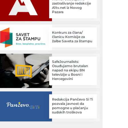
zastrašivanje redakcije
A1tv.net iz Novog
Pazara
Konkurs za člana/
članicu Komisije za
žalbe Saveta za štampu
SafeJournalists:
Osuđujemo brutalan
napad na ekipu BN
televizije u Bosni i
Hercegovini
Redakcija Pančevo Si Ti
pozvala javnost da
pomogne u plaćanju
sudskih troškova