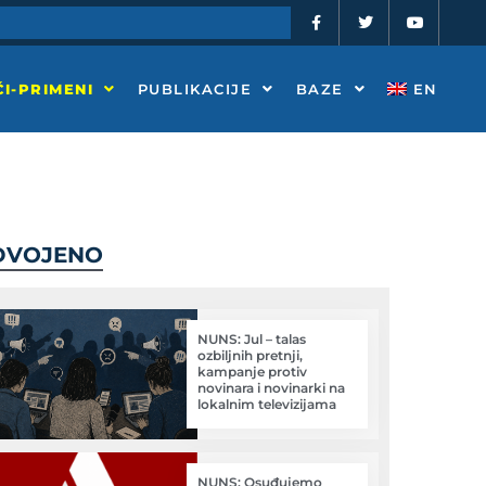
F
T
Y
a
w
o
c
i
u
e
t
t
b
t
u
o
e
b
I-PRIMENI
PUBLIKACIJE
BAZE
EN
o
r
e
k
-
f
DVOJENO
NUNS: Jul – talas
ozbiljnih pretnji,
kampanje protiv
novinara i novinarki na
lokalnim televizijama
NUNS: Osuđujemo