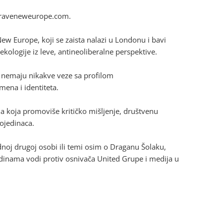
u braveneweurope.com.
ew Europe, koji se zaista nalazi u Londonu i bavi
ekologije iz leve, antineoliberalne perspektive.
 nemaju nikakve veze sa profilom
mena i identiteta.
a koja promoviše kritičko mišljenje, društvenu
pojedinaca.
ednoj drugoj osobi ili temi osim o Draganu Šolaku,
godinama vodi protiv osnivača United Grupe i medija u