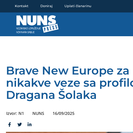
Pređi
Kontakt
Doniraj
Uplati članarinu
na
sadržaj
Brave New Europe za
nikakve veze sa profil
Dragana Šolaka
Izvor: N1
NUNS
16/09/2025