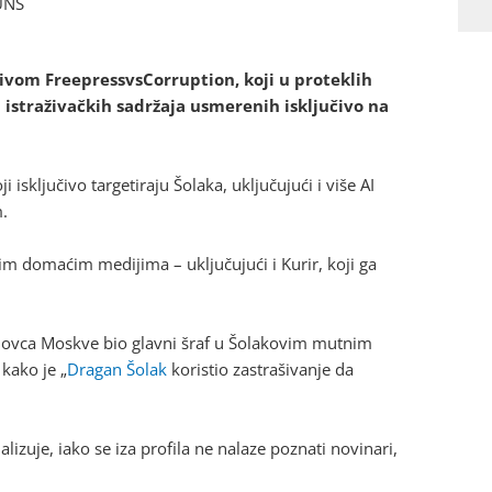
UNS
ivom FreepressvsCorruption, koji u proteklih
 istraživačkih sadržaja usmerenih isključivo na
 isključivo targetiraju Šolaka, uključujući i više AI
.
inim domaćim medijima – uključujući i Kurir, koji ga
 novca Moskve bio glavni šraf u Šolakovim mutnim
 kako je „
Dragan Šolak
koristio zastrašivanje da
alizuje, iako se iza profila ne nalaze poznati novinari,