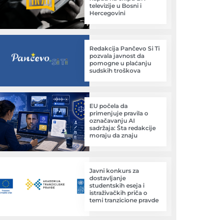
televizije u Bosni i
Hercegovini
Redakcija Pančevo Si Ti
pozvala javnost da
pomogne u plaćanju
sudskih troškova
EU počela da
primenjuje pravila o
označavanju AI
sadržaja: Šta redakcije
moraju da znaju
Javni konkurs za
dostavljanje
studentskih eseja i
istraživačkih priča o
temi tranzicione pravde