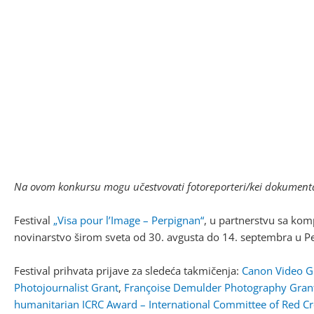
Na ovom konkursu mogu učestvovati fotoreporteri/kei dokumentar
Festival
„Visa pour l’Image – Perpignan“
, u partnerstvu sa ko
novinarstvo širom sveta od 30. avgusta do 14. septembra u Pe
Festival prihvata prijave za sledeća takmičenja:
Canon Video G
Photojournalist Grant
,
Françoise Demulder Photography Gran
humanitarian ICRC Award – International Committee of Red Cr