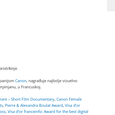
isti/kinje.
mpanijom
Canon
, nagrađuje najbolje vizuelno
rpinjanu, u Francuskoj.
rant – Short Film Documentary
,
Canon Female
ts
,
Pierre & Alexandra Boulat Award
,
Visa d’or
oss,
Visa d’or franceinfo: Award for the best digital