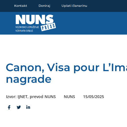
Pređi
Kontakt
Doniraj
Uplati članarinu
na
sadržaj
Canon, Visa pour L’Im
nagrade
Izvor: IJNET, prevod NUNS
NUNS
15/05/2025