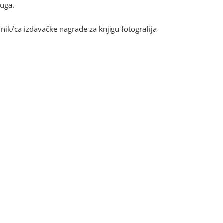
ruga.
nik/ca izdavačke nagrade za knjigu fotografija