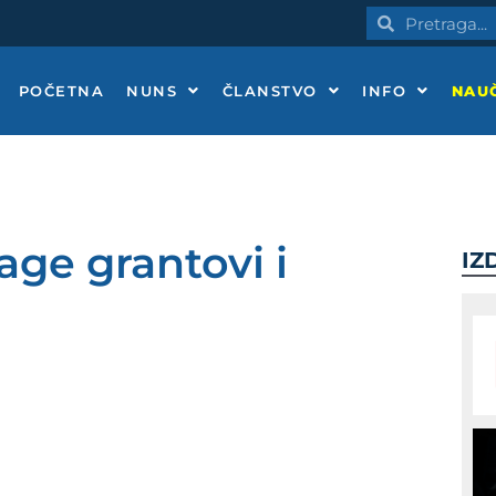
Pretraga
Pretraga
POČETNA
NUNS
ČLANSTVO
INFO
NAUČ
age grantovi i
IZ