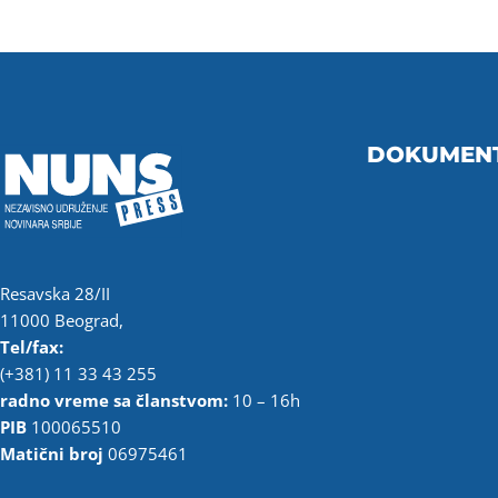
DOKUMEN
Resavska 28/II
11000 Beograd,
Tel/fax:
(+381) 11 33 43 255
radno vreme sa članstvom:
10 – 16h
PIB
100065510
Matični broj
06975461