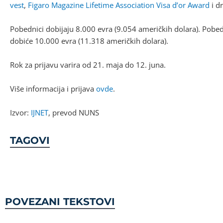
vest
,
Figaro Magazine Lifetime Association Visa d’or Award
i d
Pobednici dobijaju 8.000 evra (9.054 američkih dolara). Pobed
dobiće 10.000 evra (11.318 američkih dolara).
Rok za prijavu varira od 21. maja do 12. juna.
Više informacija i prijava
ovde
.
Izvor:
IJNET
, prevod NUNS
TAGOVI
POVEZANI TEKSTOVI