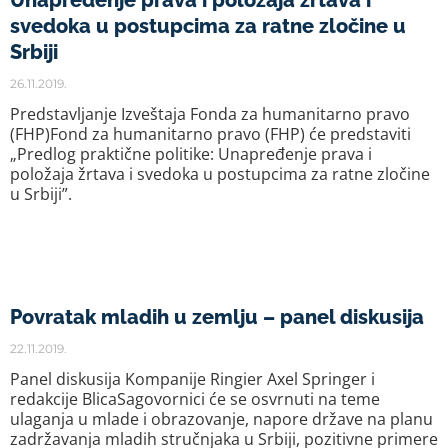
Unapređenje prava i položaja žrtava i
svedoka u postupcima za ratne zločine u
Srbiji
26.11.2019.
Predstavljanje Izveštaja Fonda za humanitarno pravo
(FHP)Fond za humanitarno pravo (FHP) će predstaviti
„Predlog praktične politike: Unapređenje prava i
položaja žrtava i svedoka u postupcima za ratne zločine
u Srbiji”.
Povratak mladih u zemlju – panel diskusija
22.11.2019.
Panel diskusija Kompanije Ringier Axel Springer i
redakcije BlicaSagovornici će se osvrnuti na teme
ulaganja u mlade i obrazovanje, napore države na planu
zadržavanja mladih stručnjaka u Srbiji, pozitivne primere