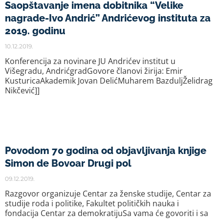
Saopštavanje imena dobitnika “Velike
nagrade-Ivo Andrić” Andrićevog instituta za
2019. godinu
10.12.2019.
Konferencija za novinare JU Andrićev institut u
Višegradu, AndrićgradGovore članovi žirija: Emir
KusturicaAkademik Jovan DelićMuharem BazduljŽelidrag
Nikčević]]
Povodom 70 godina od objavljivanja knjige
Simon de Bovoar Drugi pol
09.12.2019.
Razgovor organizuje Centar za ženske studije, Centar za
studije roda i politike, Fakultet političkih nauka i
fondacija Centar za demokratijuSa vama će govoriti i sa