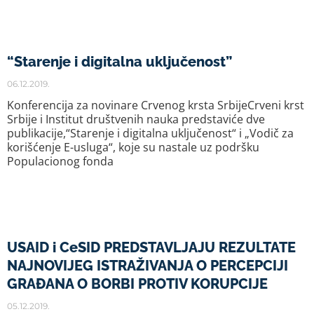
“Starenje i digitalna uključenost”
06.12.2019.
Konferencija za novinare Crvenog krsta SrbijeCrveni krst
Srbije i Institut društvenih nauka predstaviće dve
publikacije,“Starenje i digitalna uključenost“ i „Vodič za
korišćenje E-usluga“, koje su nastale uz podršku
Populacionog fonda
USAID i CeSID PREDSTAVLJAJU REZULTATE
NAJNOVIJEG ISTRAŽIVANJA O PERCEPCIJI
GRAĐANA O BORBI PROTIV KORUPCIJE
05.12.2019.