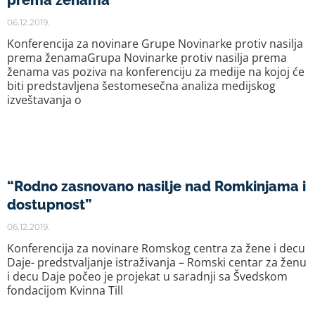
prema ženama
06.12.2019.
Konferencija za novinare Grupe Novinarke protiv nasilja
prema ženamaGrupa Novinarke protiv nasilja prema
ženama vas poziva na konferenciju za medije na kojoj će
biti predstavljena šestomesečna analiza medijskog
izveštavanja o
“Rodno zasnovano nasilje nad Romkinjama i
dostupnost”
06.12.2019.
Konferencija za novinare Romskog centra za žene i decu
Daje- predstvaljanje istraživanja – Romski centar za ženu
i decu Daje počeo je projekat u saradnji sa Švedskom
fondacijom Kvinna Till