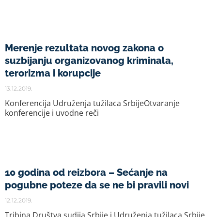
Merenje rezultata novog zakona o
suzbijanju organizovanog kriminala,
terorizma i korupcije
13.12.2019.
Konferencija Udruženja tužilaca SrbijeOtvaranje
konferencije i uvodne reči
10 godina od reizbora – Sećanje na
pogubne poteze da se ne bi pravili novi
12.12.2019.
Tribina Društva sudija Srbije i Udruženja tužilaca Srbije