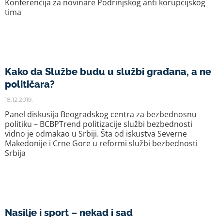
Konferencija za novinare Podrinjskog anti korupcijskog
tima
Kako da Službe budu u službi građana, a ne
političara?
18.12.2019.
Panel diskusija Beogradskog centra za bezbednosnu
politiku – BCBPTrend politizacije službi bezbednosti
vidno je odmakao u Srbiji. Šta od iskustva Severne
Makedonije i Crne Gore u reformi službi bezbednosti
Srbija
Nasilje i sport – nekad i sad