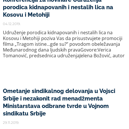
porodica kidnapovanih i nestalih lica na
Kosovu i Metohiji
04.12.2019.
Udruženje porodica kidnapovanih i nestalih lica na
Kosovu i Metohiji poziva Vas da prisustvujete promociji
filma „Tragom istine…gde su?” povodom obeležavanja
Međunarodnog dana ljudskih pravaGovore:Verica
Tomanović, predsednica udruženjaJelena Božović, autor
Ometanje sindikalnog delovanja u Vojsci
Srbije i nezakonit rad menadžmenta
Ministarstava odbrane tvrde u Vojnom
sindikatu Srbije
29.11.2019.