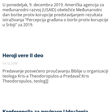
U ponedeljak, 9. decembra 2019. Američka agencija za
međunarodni razvoj (USAID) obeležiće Međunarodni
dan borbe protiv korupcije predstavljanjem rezultata
istraživanja “Percepcija građana o borbi protiv korupcije
u Srbiji” za 2019.
Heroji vere II deo
04.12.2019.
Predavanje posvećeno proučavanju Biblije u organizaciji
teologa Kris-a Theodoropulos-a Predavač:Kris
Theodoropulos, teolog]]
Konferencija za novinare Udruženja