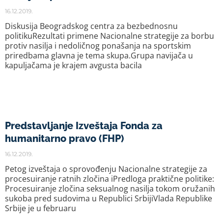
16.12.2019.
Diskusija Beogradskog centra za bezbednosnu
politikuRezultati primene Nacionalne strategije za borbu
protiv nasilja i nedoličnog ponašanja na sportskim
priredbama glavna je tema skupa.Grupa navijača u
kapuljačama je krajem avgusta bacila
Predstavljanje Izveštaja Fonda za
humanitarno pravo (FHP)
16.12.2019.
Petog izveštaja o sprovođenju Nacionalne strategije za
procesuiranje ratnih zločina iPredloga praktične politike:
Procesuiranje zločina seksualnog nasilja tokom oružanih
sukoba pred sudovima u Republici SrbijiVlada Republike
Srbije je u februaru