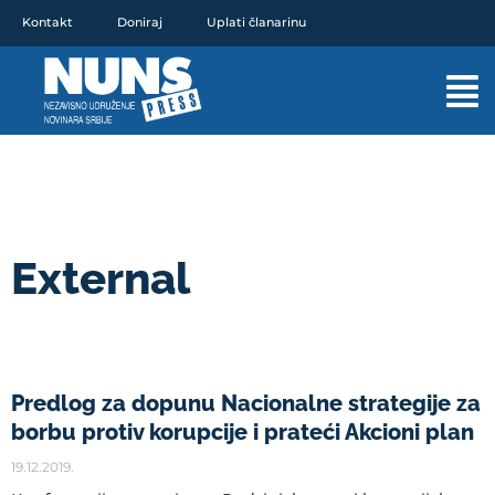
Pređi
Kontakt
Doniraj
Uplati članarinu
na
sadržaj
Mai
Men
External
STRANICA
STRANICA
STRANICA
STRANICA
STRANICA
STRANICA
Predlog za dopunu Nacionalne strategije za
borbu protiv korupcije i prateći Akcioni plan
19.12.2019.