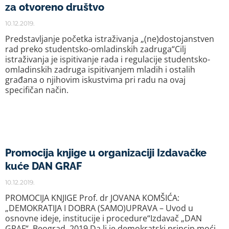
za otvoreno društvo
10.12.2019.
Predstavljanje početka istraživanja „(ne)dostojanstven
rad preko studentsko-omladinskih zadruga“Cilj
istraživanja je ispitivanje rada i regulacije studentsko-
omladinskih zadruga ispitivanjem mladih i ostalih
građana o njihovim iskustvima pri radu na ovaj
specifičan način.
Promocija knjige u organizaciji Izdavačke
kuće DAN GRAF
10.12.2019.
PROMOCIJA KNJIGE Prof. dr JOVANA KOMŠIĆA:
„DEMOKRATIJA I DOBRA (SAMO)UPRAVA – Uvod u
osnovne ideje, institucije i procedure“Izdavač „DAN
GRAF“, Beograd, 2019.Da li je demokratski princip moći