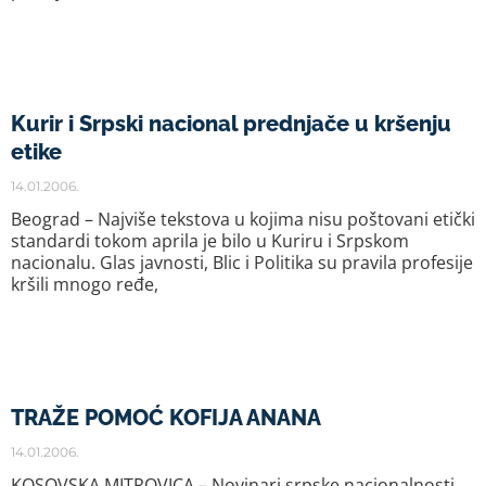
Kurir i Srpski nacional prednjače u kršenju
etike
14.01.2006.
Beograd – Najviše tekstova u kojima nisu poštovani etički
standardi tokom aprila je bilo u Kuriru i Srpskom
nacionalu. Glas javnosti, Blic i Politika su pravila profesije
kršili mnogo ređe,
TRAŽE POMOĆ KOFIJA ANANA
14.01.2006.
KOSOVSKA MITROVICA – Novinari srpske nacionalnosti