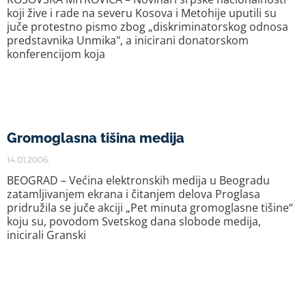
koji žive i rade na severu Kosova i Metohije uputili su
juče protestno pismo zbog „diskriminatorskog odnosa
predstavnika Unmika", a inicirani donatorskom
konferencijom koja
Gromoglasna tišina medija
14.01.2006.
BEOGRAD – Većina elektronskih medija u Beogradu
zatamljivanjem ekrana i čitanjem delova Proglasa
pridružila se juče akciji „Pet minuta gromoglasne tišine“
koju su, povodom Svetskog dana slobode medija,
inicirali Granski