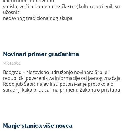
kulturnom i duhovnom
smislu, već i u domenu jezičke (ne)kulture, ocijenili su
učesnici
nedavnog tradicionalnog skupa
Novinari primer građanima
14.01.2006.
Beograd – Nezavisno udruženje novinara Srbije i
republički poverenik za informacije od javnog značaja
Rodoljub Šabić najavili su potpisivanje protokola o
saradnji kako bi uticali na primenu Zakona o pristupu
Manje stanica više novca