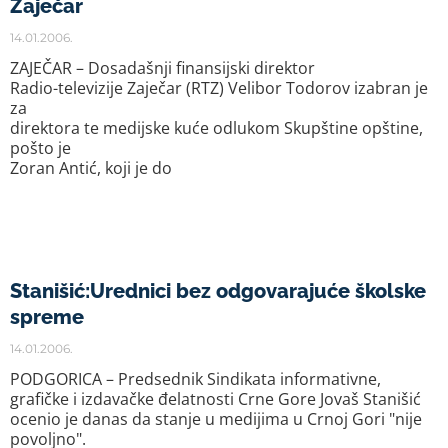
Zaječar
14.01.2006.
ZAJEČAR – Dosadašnji finansijski direktor
Radio-televizije Zaječar (RTZ) Velibor Todorov izabran je
za
direktora te medijske kuće odlukom Skupštine opštine,
pošto je
Zoran Antić, koji je do
Stanišić:Urednici bez odgovarajuće školske
spreme
14.01.2006.
PODGORICA – Predsednik Sindikata informativne,
grafičke i izdavačke đelatnosti Crne Gore Jovaš Stanišić
ocenio je danas da stanje u medijima u Crnoj Gori "nije
povoljno".