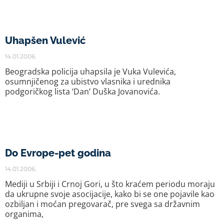
Uhapšen Vulević
14.01.2006.
Beogradska policija uhapsila je Vuka Vulevića,
osumnjičenog za ubistvo vlasnika i urednika
podgoričkog lista ‘Dan’ Duška Jovanovića.
Do Evrope-pet godina
14.01.2006.
Mediji u Srbiji i Crnoj Gori, u što kraćem periodu moraju
da ukrupne svoje asocijacije, kako bi se one pojavile kao
ozbiljan i moćan pregovarač, pre svega sa državnim
organima,