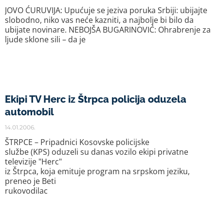
JOVO ĆURUVIJA: Upućuje se jeziva poruka Srbiji: ubijajte
slobodno, niko vas neće kazniti, a najbolje bi bilo da
ubijate novinare. NEBOJŠA BUGARINOVIĆ: Ohrabrenje za
ljude sklone sili – da je
Ekipi TV Herc iz Štrpca policija oduzela
automobil
14.01.2006.
ŠTRPCE – Pripadnici Kosovske policijske
službe (KPS) oduzeli su danas vozilo ekipi privatne
televizije "Herc"
iz Štrpca, koja emituje program na srpskom jeziku,
preneo je Beti
rukovodilac