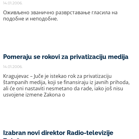
14.01.2006.
Оживљено званично разврставање гласила на
подобне и неподобне.
Pomeraju se rokovi za privatizaciju medija
14.01.2006.
Kragujevac – Juče je istekao rok za privatizaciju
štampanih medija, koji se finansiraju iz javnih prihoda,
ali će oni nastaviti nesmetano da rade, iako još nisu
usvojene izmene Zakona o
Izabran novi direktor Radio-televizije