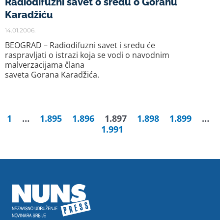
Radiodifuzni savet o sredu o Goranu
Karadžiću
14.01.2006.
BEOGRAD – Radiodifuzni savet i sredu će
raspravljati o istrazi koja se vodi o navodnim
malverzacijama člana
saveta Gorana Karadžića.
1
…
1.895
1.896
1.897
1.898
1.899
…
1.991