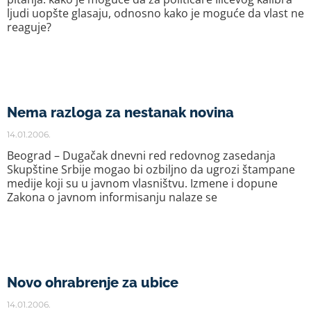
ljudi uopšte glasaju, odnosno kako je moguće da vlast ne
reaguje?
Nema razloga za nestanak novina
14.01.2006.
Beograd – Dugačak dnevni red redovnog zasedanja
Skupštine Srbije mogao bi ozbiljno da ugrozi štampane
medije koji su u javnom vlasništvu. Izmene i dopune
Zakona o javnom informisanju nalaze se
Novo ohrabrenje za ubice
14.01.2006.