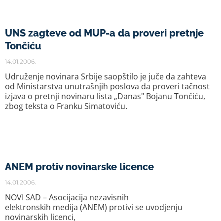
UNS zagteve od MUP-a da proveri pretnje
Tončiću
14.01.2006.
Udruženje novinara Srbije saopštilo je juče da zahteva
od Ministarstva unutrašnjih poslova da proveri tačnost
izjava o pretnji novinaru lista „Danas" Bojanu Tončiću,
zbog teksta o Franku Simatoviću.
ANEM protiv novinarske licence
14.01.2006.
NOVI SAD – Asocijacija nezavisnih
elektronskih medija (ANEM) protivi se uvodjenju
novinarskih licenci,