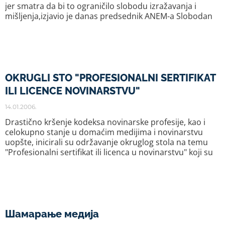
jer smatra da bi to ograničilo slobodu izražavanja i
mišljenja,izjavio je danas predsednik ANEM-a Slobodan
OKRUGLI STO "PROFESIONALNI SERTIFIKAT
ILI LICENCE NOVINARSTVU"
14.01.2006.
Drastično kršenje kodeksa novinarske profesije, kao i
celokupno stanje u domaćim medijima i novinarstvu
uopšte, inicirali su održavanje okruglog stola na temu
"Profesionalni sertifikat ili licenca u novinarstvu" koji su
Шамарање медија