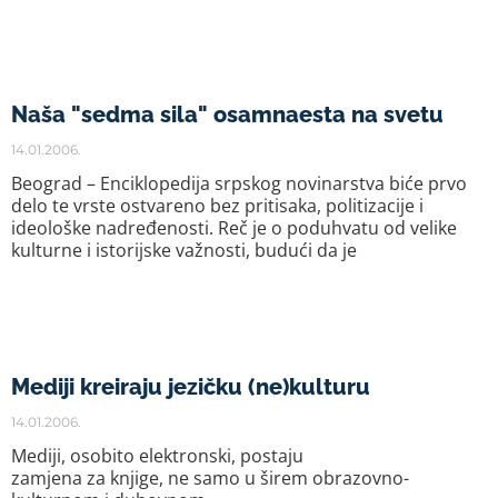
Naša "sedma sila" osamnaesta na svetu
14.01.2006.
Beograd – Enciklopedija srpskog novinarstva biće prvo
delo te vrste ostvareno bez pritisaka, politizacije i
ideološke nadređenosti. Reč je o poduhvatu od velike
kulturne i istorijske važnosti, budući da je
Mediji kreiraju jezičku (ne)kulturu
14.01.2006.
Mediji, osobito elektronski, postaju
zamjena za knjige, ne samo u širem obrazovno-