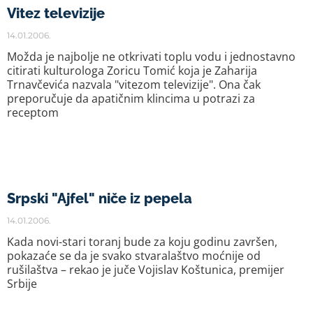
Vitez televizije
14.01.2006.
Možda je najbolje ne otkrivati toplu vodu i jednostavno
citirati kulturologa Zoricu Tomić koja je Zaharija
Trnavčevića nazvala "vitezom televizije". Ona čak
preporučuje da apatičnim klincima u potrazi za
receptom
Srpski "Ajfel" niče iz pepela
14.01.2006.
Kada novi-stari toranj bude za koju godinu završen,
pokazaće se da je svako stvaralaštvo moćnije od
rušilaštva – rekao je juče Vojislav Koštunica, premijer
Srbije