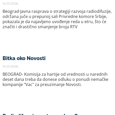
14.01.2006.
Beograd-Javna rasprava o strategiji razvoja radiodifuzije,
održana juče u prepunoj sali Privredne komore Srbije,
pokazala je da najavljeno uvođenje reda u etru, što će
značiti i drastično smanjenje broja RTV
Bitka oko Novosti
14.01.2006.
BEOGRAD- Komisija za hartije od vrednosti u narednih
deset dana treba da donese odluku o ponudi nemačke
kompanije "Vac" za preuzimanje Novosti.