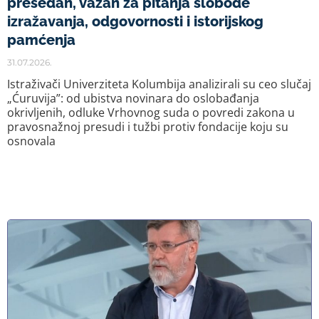
presedan, važan za pitanja slobode
izražavanja, odgovornosti i istorijskog
pamćenja
31.07.2026.
Istraživači Univerziteta Kolumbija analizirali su ceo slučaj
„Ćuruvija”: od ubistva novinara do oslobađanja
okrivljenih, odluke Vrhovnog suda o povredi zakona u
pravosnažnoj presudi i tužbi protiv fondacije koju su
osnovala