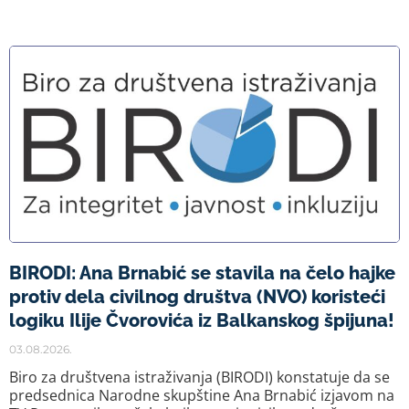
BIRODI: Ana Brnabić se stavila na čelo hajke
protiv dela civilnog društva (NVO) koristeći
logiku Ilije Čvorovića iz Balkanskog špijuna!
03.08.2026.
Biro za društvena istraživanja (BIRODI) konstatuje da se
predsednica Narodne skupštine Ana Brnabić izjavom na