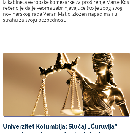
Iz kabineta evropske komesarke za proširenje Marte Kos
rečeno je da je veoma zabrinjavajuće što je zbog svog
novinarskog rada Veran Matić izložen napadima i u
strahu za svoju bezbednost,
Univerzitet Kolumbija: Slučaj „Ćuruvija”