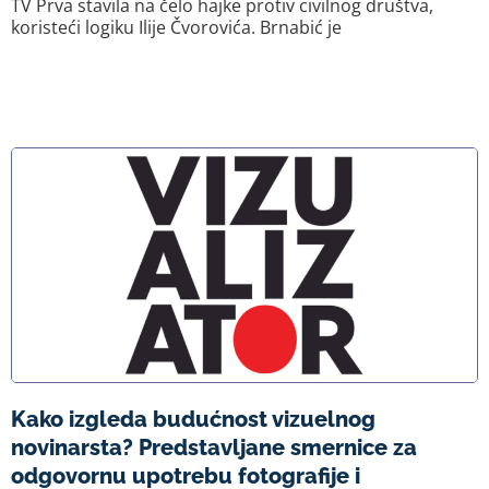
TV Prva stavila na čelo hajke protiv civilnog društva,
koristeći logiku Ilije Čvorovića. Brnabić je
Kako izgleda budućnost vizuelnog
novinarsta? Predstavljane smernice za
odgovornu upotrebu fotografije i