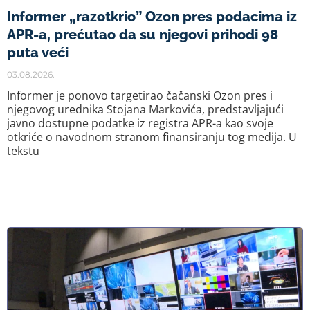
Informer „razotkrio” Ozon pres podacima iz
APR-a, prećutao da su njegovi prihodi 98
puta veći
03.08.2026.
Informer je ponovo targetirao čačanski Ozon pres i
njegovog urednika Stojana Markovića, predstavljajući
javno dostupne podatke iz registra APR-a kao svoje
otkriće o navodnom stranom finansiranju tog medija. U
tekstu