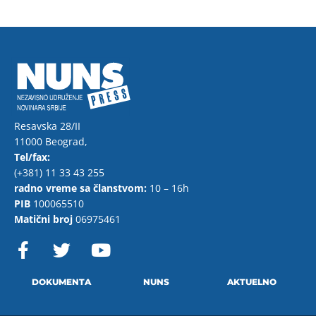
Resavska 28/II
11000 Beograd,
Tel/fax:
(+381) 11 33 43 255
radno vreme sa članstvom:
10 – 16h
PIB
100065510
Matični broj
06975461
F
T
Y
a
w
o
c
i
u
e
t
t
DOKUMENTA
NUNS
AKTUELNO
b
t
u