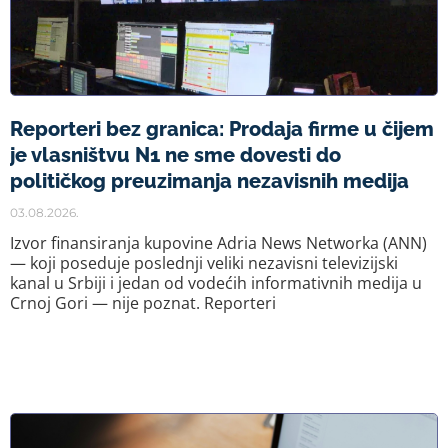
Reporteri bez granica: Prodaja firme u čijem
je vlasništvu N1 ne sme dovesti do
političkog preuzimanja nezavisnih medija
03.08.2026.
Izvor finansiranja kupovine Adria News Networka (ANN)
— koji poseduje poslednji veliki nezavisni televizijski
kanal u Srbiji i jedan od vodećih informativnih medija u
Crnoj Gori — nije poznat. Reporteri