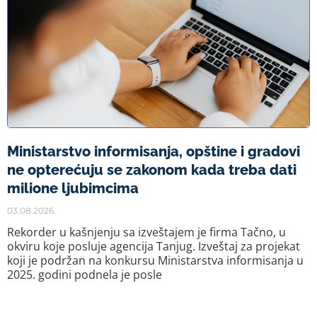
Ministarstvo informisanja, opštine i gradovi
ne opterećuju se zakonom kada treba dati
milione ljubimcima
03.08.2026.
Rekorder u kašnjenju sa izveštajem je firma Tačno, u
okviru koje posluje agencija Tanjug. Izveštaj za projekat
koji je podržan na konkursu Ministarstva informisanja u
2025. godini podnela je posle