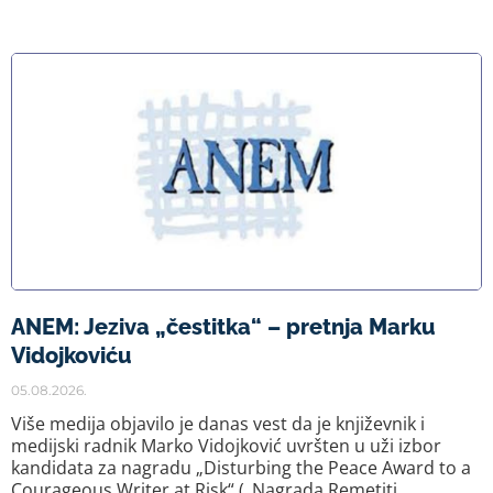
ANEM: Jeziva „čestitka“ – pretnja Marku
Vidojkoviću
05.08.2026.
Više medija objavilo je danas vest da je književnik i
medijski radnik Marko Vidojković uvršten u uži izbor
kandidata za nagradu „Disturbing the Peace Award to a
Courageous Writer at Risk“ („Nagrada Remetiti