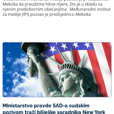
Meksika da preudzme hitne mjere, što je u skladu sa
njenim predizbornim obećanjima Međunarodni institut
za medije (IPI) pozvao je predsjednicu Meksika
Ministarstvo pravde SAD-a sudskim
pozivom traži bilješke saradnika New York