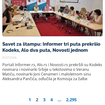
Savet za štampu: Informer tri puta prekršio
Kodeks, Alo dva puta, Novosti jednom
31.07.2026.
Portali Informer.rs, Alo.rs i Novosti.rs prekršili su Kodeks
novinara i novinarki Srbije u tekstovima o Veranu
Matiću, novinarki Joni Cenameri i maloletnom sinu
Aleksandra Pančića, odlučila je Komisija za žalbe
1
2
3
4
…
2.295