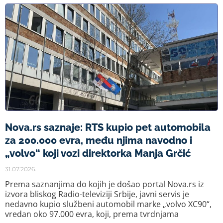
Nova.rs saznaje: RTS kupio pet automobila
za 200.000 evra, među njima navodno i
„volvo“ koji vozi direktorka Manja Grčić
31.07.2026.
Prema saznanjima do kojih je došao portal Nova.rs iz
izvora bliskog Radio-televiziji Srbije, javni servis je
nedavno kupio službeni automobil marke „volvo XC90“,
vredan oko 97.000 evra, koji, prema tvrdnjama