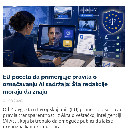
EU počela da primenjuje pravila o
označavanju AI sadržaja: Šta redakcije
moraju da znaju
04.08.2026.
Od 2. avgusta u Evropskoj uniji (EU) primenjuju se nova
pravila transparentnosti iz Akta o veštačkoj inteligenciji
(AI Act), koja bi trebalo da omoguće publici da lakše
prepozna kada komunicira