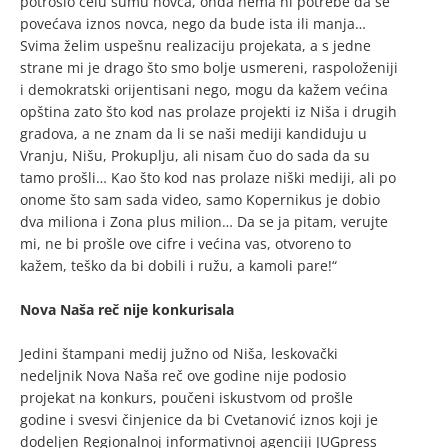
potrošio celu sumu novca, onda nema ni potrebe da se
povećava iznos novca, nego da bude ista ili manja…
Svima želim uspešnu realizaciju projekata, a s jedne
strane mi je drago što smo bolje usmereni, raspoloženiji
i demokratski orijentisani nego, mogu da kažem većina
opština zato što kod nas prolaze projekti iz Niša i drugih
gradova, a ne znam da li se naši mediji kandiduju u
Vranju, Nišu, Prokuplju, ali nisam čuo do sada da su
tamo prošli… Kao što kod nas prolaze niški mediji, ali po
onome što sam sada video, samo Kopernikus je dobio
dva miliona i Zona plus milion… Da se ja pitam, verujte
mi, ne bi prošle ove cifre i većina vas, otvoreno to
kažem, teško da bi dobili i ružu, a kamoli pare!“
Nova Naša reč nije konkurisala
Jedini štampani medij južno od Niša, leskovački
nedeljnik Nova Naša reč ove godine nije podosio
projekat na konkurs, poučeni iskustvom od prošle
godine i svesvi činjenice da bi Cvetanović iznos koji je
dodeljen Regionalnoj informativnoj agenciji JUGpress