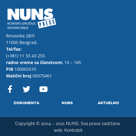
Resavska 28/II
11000 Beograd,
Tel/fax:
(+381) 11 33 43 255
radno vreme sa članstvom:
10 – 16h
PIB
100065510
Matični broj
06975461
F
T
Y
a
w
o
c
i
u
e
t
t
DOKUMENTA
NUNS
AKTUELNO
b
t
u
o
e
b
Copyright © 2004 – 2021 NUNS. Sva prava zadržana.
o
r
e
web:
Kontrabit
k