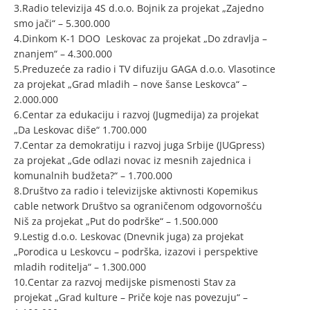
3.Radio televizija 4S d.o.o. Bojnik za projekat „Zajedno
smo jači“ – 5.300.000
4.Dinkom K-1 DOO Leskovac za projekat „Do zdravlja –
znanjem“ – 4.300.000
5.Preduzeće za radio i TV difuziju GAGA d.o.o. Vlasotince
za projekat „Grad mladih – nove šanse Leskovca“ –
2.000.000
6.Centar za edukaciju i razvoj (Jugmedija) za projekat
„Da Leskovac diše“ 1.700.000
7.Centar za demokratiju i razvoj juga Srbije (JUGpress)
za projekat „Gde odlazi novac iz mesnih zajednica i
komunalnih budžeta?“ – 1.700.000
8.Društvo za radio i televizijske aktivnosti Kopemikus
cable network Društvo sa ograničenom odgovornošću
Niš za projekat „Put do podrške“ – 1.500.000
9.Lestig d.o.o. Leskovac (Dnevnik juga) za projekat
„Porodica u Leskovcu – podrška, izazovi i perspektive
mladih roditelja“ – 1.300.000
10.Centar za razvoj medijske pismenosti Stav za
projekat „Grad kulture – Priče koje nas povezuju“ –