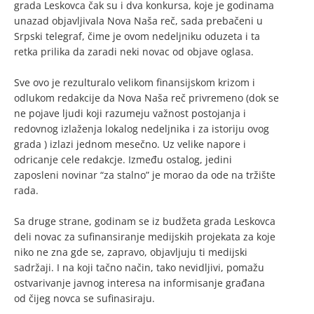
grada Leskovca čak su i dva konkursa, koje je godinama
unazad objavljivala Nova Naša reč, sada prebačeni u
Srpski telegraf, čime je ovom nedeljniku oduzeta i ta
retka prilika da zaradi neki novac od objave oglasa.
Sve ovo je rezulturalo velikom finansijskom krizom i
odlukom redakcije da Nova Naša reč privremeno (dok se
ne pojave ljudi koji razumeju važnost postojanja i
redovnog izlaženja lokalog nedeljnika i za istoriju ovog
grada ) izlazi jednom mesečno. Uz velike napore i
odricanje cele redakcje. Između ostalog, jedini
zaposleni novinar “za stalno” je morao da ode na tržište
rada.
Sa druge strane, godinam se iz budžeta grada Leskovca
deli novac za sufinansiranje medijskih projekata za koje
niko ne zna gde se, zapravo, objavljuju ti medijski
sadržaji. I na koji tačno način, tako nevidljivi, pomažu
ostvarivanje javnog interesa na informisanje građana
od čijeg novca se sufinasiraju.