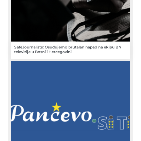
SafeJournalists: Osuđujemo brutalan napad na ekipu BN
televizije u Bosni i Hercegovini