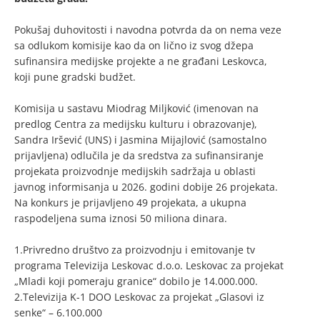
Pokušaj duhovitosti i navodna potvrda da on nema veze
sa odlukom komisije kao da on lično iz svog džepa
sufinansira medijske projekte a ne građani Leskovca,
koji pune gradski budžet.
Komisija u sastavu Miodrag Miljković (imenovan na
predlog Centra za medijsku kulturu i obrazovanje),
Sandra Iršević (UNS) i Jasmina Mijajlović (samostalno
prijavljena) odlučila je da sredstva za sufinansiranje
projekata proizvodnje medijskih sadržaja u oblasti
javnog informisanja u 2026. godini dobije 26 projekata.
Na konkurs je prijavljeno 49 projekata, a ukupna
raspodeljena suma iznosi 50 miliona dinara.
1.Privredno društvo za proizvodnju i emitovanje tv
programa Televizija Leskovac d.o.o. Leskovac za projekat
„Mladi koji pomeraju granice“ dobilo je 14.000.000.
2.Televizija K-1 DOO Leskovac za projekat „Glasovi iz
senke“ – 6.100.000