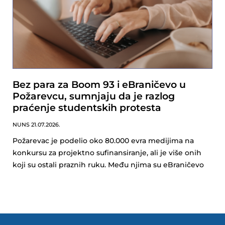
Bez para za Boom 93 i eBraničevo u
Požarevcu, sumnjaju da je razlog
praćenje studentskih protesta
NUNS
21.07.2026.
Požarevac je podelio oko 80.000 evra medijima na
konkursu za projektno sufinansiranje, ali je više onih
koji su ostali praznih ruku. Među njima su eBraničevo