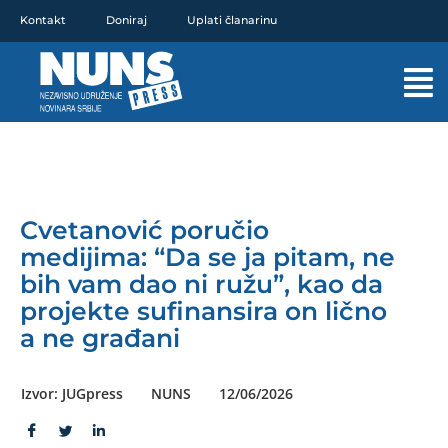
Pređi
Kontakt
Doniraj
Uplati članarinu
na
sadržaj
Mai
Men
Cvetanović poručio
medijima: “Da se ja pitam, ne
bih vam dao ni ružu”, kao da
projekte sufinansira on lično
a ne građani
Izvor: JUGpress
NUNS
12/06/2026