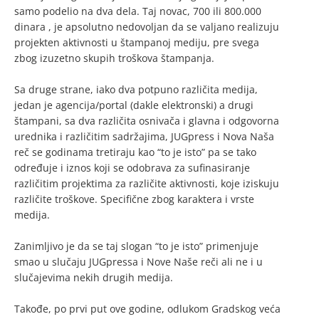
samo podelio na dva dela. Taj novac, 700 ili 800.000
dinara , je apsolutno nedovoljan da se valjano realizuju
projekten aktivnosti u štampanoj mediju, pre svega
zbog izuzetno skupih troškova štampanja.
Sa druge strane, iako dva potpuno različita medija,
jedan je agencija/portal (dakle elektronski) a drugi
štampani, sa dva različita osnivača i glavna i odgovorna
urednika i različitim sadržajima, JUGpress i Nova Naša
reč se godinama tretiraju kao “to je isto” pa se tako
određuje i iznos koji se odobrava za sufinasiranje
različitim projektima za različite aktivnosti, koje iziskuju
različite troškove. Specifične zbog karaktera i vrste
medija.
Zanimljivo je da se taj slogan “to je isto” primenjuje
smao u slučaju JUGpressa i Nove Naše reči ali ne i u
slučajevima nekih drugih medija.
Takođe, po prvi put ove godine, odlukom Gradskog veća