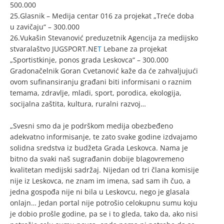
500.000
25.Glasnik – Medija centar 016 za projekat „Treće doba
u zavičaju“ – 300.000
26.Vukašin Stevanović preduzetnik Agencija za medijsko
stvaralaštvo JUGSPORT.NE
T
Lebane za projekat
„Sportistkinje, ponos grada Leskovca“ – 300.000
Gradonačelnik Goran Cvetanović kaže da će zahvaljujući
ovom sufinansiranju građani biti informisani o raznim
temama, zdravlje, mladi, sport, porodica, ekologija,
socijalna zaštita, kultura, ruralni razvoj…
„Svesni smo da je podrškom medija obezbeđeno
adekvatno informisanje, te zato svake godine izdvajamo
solidna sredstva iz budžeta Grada Leskovca. Nama je
bitno da svaki naš sugrađanin dobije blagovremeno
kvalitetan medijski sadržaj. Nijedan od tri člana komisije
nije iz Leskovca, ne znam im imena, sad sam ih čuo, a
jedna gospođa nije ni bila u Leskovcu, nego je glasala
onlajn… Jedan portal nije potrošio celokupnu sumu koju
je dobio prošle godine, pa se i to gleda, tako da, ako nisi