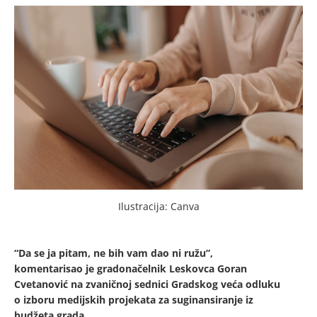
Ilustracija: Canva
“Da se ja pitam, ne bih vam dao ni ružu”,
komentarisao je gradonačelnik Leskovca Goran
Cvetanović na zvaničnoj sednici Gradskog veća odluku
o izboru medijskih projekata za suginansiranje iz
budžeta grada.