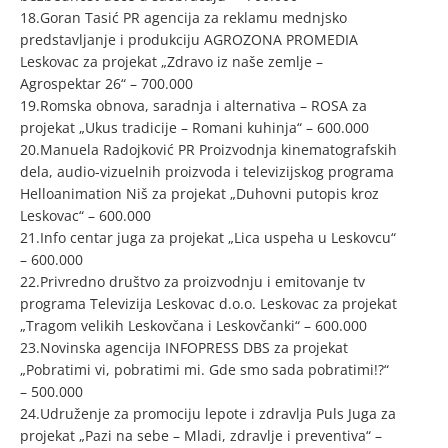
18.Goran Tasić PR agencija za reklamu mednjsko
predstavljanje i produkciju AGROZONA PROMEDIA
Leskovac za projekat „Zdravo iz naše zemlje –
Agrospektar 26“ – 700.000
19.Romska obnova, saradnja i alternativa – ROSA za
projekat „Ukus tradicije – Romani kuhinja“ – 600.000
20.Manuela Radojković PR Proizvodnja kinematografskih
dela, audio-vizuelnih proizvoda i televizijskog programa
Helloanimation Niš za projekat „Duhovni putopis kroz
Leskovac“ – 600.000
21.Info centar juga za projekat „Lica uspeha u Leskovcu“
– 600.000
22.Privredno društvo za proizvodnju i emitovanje tv
programa Televizija Leskovac d.o.o. Leskovac za projekat
„Tragom velikih Leskovčana i Leskovčanki“ – 600.000
23.Novinska agencija INFOPRESS DBS za projekat
„Pobratimi vi, pobratimi mi. Gde smo sada pobratimi!?“
– 500.000
24.Udruženje za promociju lepote i zdravlja Puls Juga za
projekat „Pazi na sebe – Mladi, zdravlje i preventiva“ –