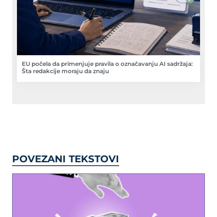
EU počela da primenjuje pravila o označavanju AI sadržaja:
Šta redakcije moraju da znaju
POVEZANI TEKSTOVI