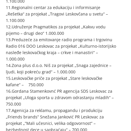
1.100.000
11.Regionalni centar za edukaciju i informisanje
„Rešetka“ za projekat „Tragovi Leskovčana u svetu“ –
1.100.000
12.Udruženje Pragmatikos za projekat „Kakvu vodu
pijemo – drugi deo“ 1.000.000
13.Preduzeće za emitovanje radio programa i trgovinu
Radio 016 DOO Leskovac za projekat „Kulturno-istorijsko
nasleđe leskovačkog kraja – crkve i manastiri“ –
1.000.000
14.Zona plus d.o.o. Niš za projekat „Snaga zajednice –
ljudi, koji pokreću grad“ – 1.000.000
15.Leskovačke priče za projekat „Stare leskovačke
kafane“ – 750.000
16.Gordana Stamenkovnć PR agencija SDS Leskovac za
projekat „Uloga sporta u zdravom odrastanju mladih“ –
750.000
17.Agenicja za reklamu, propagandu i produkciju
„Friends brands” Snežana Janković PR Leskovac za
projekat „”Mali učesnici, velika odgovornost” –
bezbednost dece u saobraćaju“ – 700.000