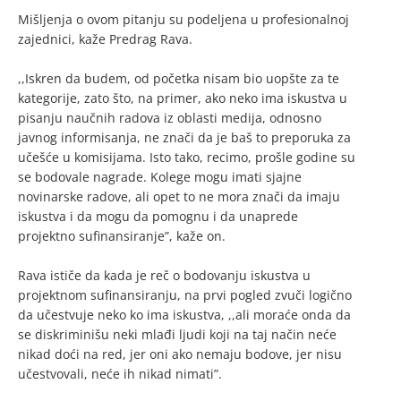
Mišljenja o ovom pitanju su podeljena u profesionalnoj
zajednici, kaže Predrag Rava.
,,Iskren da budem, od početka nisam bio uopšte za te
kategorije, zato što, na primer, ako neko ima iskustva u
pisanju naučnih radova iz oblasti medija, odnosno
javnog informisanja, ne znači da je baš to preporuka za
učešće u komisijama. Isto tako, recimo, prošle godine su
se bodovale nagrade. Kolege mogu imati sjajne
novinarske radove, ali opet to ne mora znači da imaju
iskustva i da mogu da pomognu i da unaprede
projektno sufinansiranje”, kaže on.
Rava ističe da kada je reč o bodovanju iskustva u
projektnom sufinansiranju, na prvi pogled zvuči logično
da učestvuje neko ko ima iskustva, ,,ali moraće onda da
se diskriminišu neki mlađi ljudi koji na taj način neće
nikad doći na red, jer oni ako nemaju bodove, jer nisu
učestvovali, neće ih nikad nimati”.