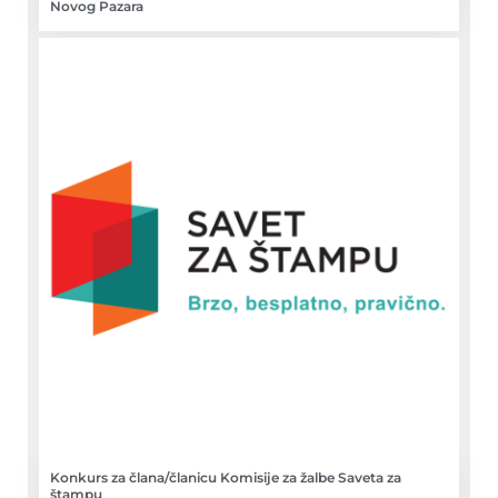
Novog Pazara
Konkurs za člana/članicu Komisije za žalbe Saveta za
štampu