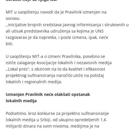
MIT u saopštenju navodi da je Pravilnik izmenjen na
osnovu
,,inicijative brojnih sredstava javnog informisanja i strukovnih 
ali utisak predstavnika udruženja sa kojima je UNS
razgovarao je da napretka, i posle izmena, ipak, neće
biti.
U saopštenju MIT-a o izmeni Pravilnika, posebno se
ističe zalaganje Asocijacije lokalnih i nezavisnih medija
,,Lokal pres“, s obzirom na to da kvalitet i efikasnost
projektnog sufinansiranja naročito utiče na položaj
lokalnih i regionalnih medija.
Izmenjen Pravilnik neće olakšati opstanak
lokalnih medija
Podsetimo, kroz konkurse za projektno sufinansiranje
lokalnih medija u Srbiji, od ukupno opredeljenih 1,6
milijardi dinara na svim nivoima, medijima je na