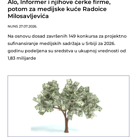
Alo, Informer i njihove ćerke firme,
potom za medijske kuće Radoice
Milosavljevića
NUNS
27.07.2026.
Na osnovu dosad završenih 149 konkursa za projektno
sufinansiranje medijskih sadržaja u Srbiji za 2026.
godinu podeljena su sredstva u ukupnoj vrednosti od
1,83 milijarde