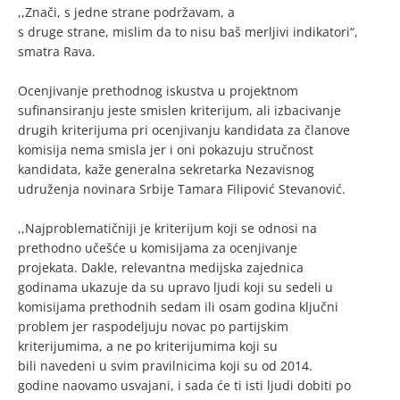
,,Znači, s jedne strane podržavam, a
s druge strane, mislim da to nisu baš merljivi indikatori“,
smatra Rava.
Ocenjivanje prethodnog iskustva u projektnom
sufinansiranju jeste smislen kriterijum, ali izbacivanje
drugih kriterijuma pri ocenjivanju kandidata za članove
komisija nema smisla jer i oni pokazuju stručnost
kandidata, kaže generalna sekretarka Nezavisnog
udruženja novinara Srbije Tamara Filipović Stevanović.
,,Najproblematičniji je kriterijum koji se odnosi na
prethodno učešće u komisijama za ocenjivanje
projekata. Dakle, relevantna medijska zajednica
godinama ukazuje da su upravo ljudi koji su sedeli u
komisijama prethodnih sedam ili osam godina ključni
problem jer raspodeljuju novac po partijskim
kriterijumima, a ne po kriterijumima koji su
bili navedeni u svim pravilnicima koji su od 2014.
godine naovamo usvajani, i sada će ti isti ljudi dobiti po