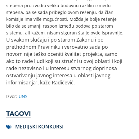
stepena proizvodio veliku bodovnu razliku između
stepena, pa se sada pribeglo ovom rešenju, da član
komisije ima više mogućnosti. Možda je bolje rešenje
bilo da se smanji raspon između bodova po starom
sistemu, ali kažem, nisam siguran šta je ovde ispravnije.
U svakom slučaju i po starom Zakonu i po
prethodnom Pravilniku i verovatno sada po
novom nije teško oceniti kvalitet projekta, samo
ako to rade ljudi koji su stručni u ovoj oblasti i koji
rade nezavisno i u interesu stvarnog doprinosa
ostvarivanju javnog interesa u oblasti javnog
informisanja“, kaže Radičević.
Izvor:
UNS
TAGOVI
MEDIJSKI KONKURSI