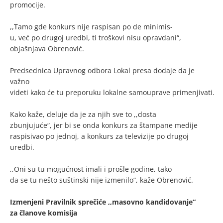
promocije.
,,Tamo gde konkurs nije raspisan po de minimis-
u, već po drugoj uredbi, ti troškovi nisu opravdani“,
objašnjava Obrenović.
Predsednica Upravnog odbora Lokal presa dodaje da je
važno
videti kako će tu preporuku lokalne samouprave primenjivati.
Kako kaže, deluje da je za njih sve to ,,dosta
zbunjujuće“, jer bi se onda konkurs za štampane medije
raspisivao po jednoj, a konkurs za televizije po drugoj
uredbi.
,,Oni su tu mogućnost imali i prošle godine, tako
da se tu nešto suštinski nije izmenilo“, kaže Obrenović.
Izmenjeni Pravilnik sprečiće ,,masovno kandidovanje“
za članove komisija