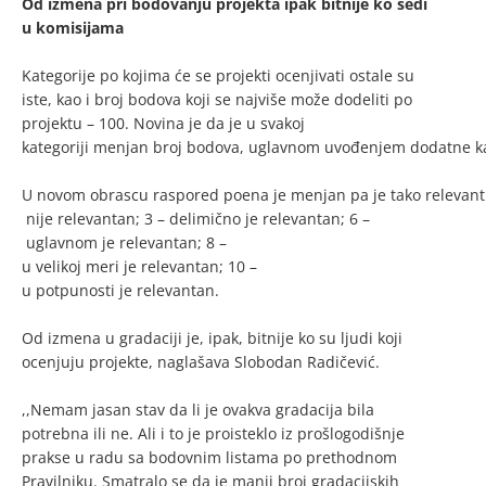
Od izmena pri bodovanju projekta ipak bitnije ko sedi
u komisijama
Kategorije po kojima će se projekti ocenjivati ostale su
iste, kao i broj bodova koji se najviše može dodeliti po
projektu – 100. Novina je da je u svakoj
kategoriji menjan broj bodova, uglavnom uvođenjem dodatne kate
U novom obrascu raspored poena je menjan pa je tako relevant
nije relevantan; 3 – delimično je relevantan; 6 –
uglavnom je relevantan; 8 –
u velikoj meri je relevantan; 10 –
u potpunosti je relevantan.
Od izmena u gradaciji je, ipak, bitnije ko su ljudi koji
ocenjuju projekte, naglašava Slobodan Radičević.
,,Nemam jasan stav da li je ovakva gradacija bila
potrebna ili ne. Ali i to je proisteklo iz prošlogodišnje
prakse u radu sa bodovnim listama po prethodnom
Pravilniku. Smatralo se da je manji broj gradacijskih