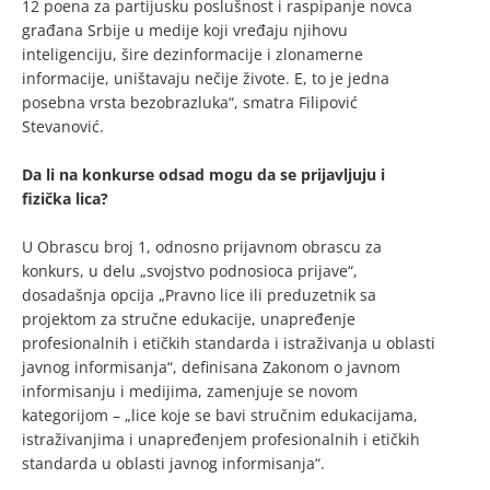
12 poena za partijusku poslušnost i raspipanje novca
građana Srbije u medije koji vređaju njihovu
inteligenciju, šire dezinformacije i zlonamerne
informacije, uništavaju nečije živote. E, to je jedna
posebna vrsta bezobrazluka“, smatra Filipović
Stevanović.
Da li na konkurse odsad mogu da se prijavljuju i
fizička lica?
U Obrascu broj 1, odnosno prijavnom obrascu za
konkurs, u delu „svojstvo podnosioca prijave“,
dosadašnja opcija „Pravno lice ili preduzetnik sa
projektom za stručne edukacije, unapređenje
profesionalnih i etičkih standarda i istraživanja u oblasti
javnog informisanja“, definisana Zakonom o javnom
informisanju i medijima, zamenjuje se novom
kategorijom – „lice koje se bavi stručnim edukacijama,
istraživanjima i unapređenjem profesionalnih i etičkih
standarda u oblasti javnog informisanja“.