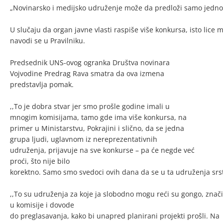
„Novinarsko i medijsko udruženje može da predloži samo jednog k
U slučaju da organ javne vlasti raspiše više konkursa, isto lic
navodi se u Pravilniku.
Predsednik UNS-ovog ogranka Društva novinara
Vojvodine Predrag Rava smatra da ova izmena
predstavlja pomak.
,,To je dobra stvar jer smo prošle godine imali u
mnogim komisijama, tamo gde ima više konkursa, na
primer u Ministarstvu, Pokrajini i slično, da se jedna
grupa ljudi, uglavnom iz nereprezentativnih
udruženja, prijavuje na sve konkurse – pa će negde već
proći, što nije bilo
korektno. Samo smo svedoci ovih dana da se u ta udruženja srsta
,,To su udruženja za koje ja slobodno mogu reći su gongo, znači
u komisije i dovode
do preglasavanja, kako bi unapred planirani projekti prošli. Na