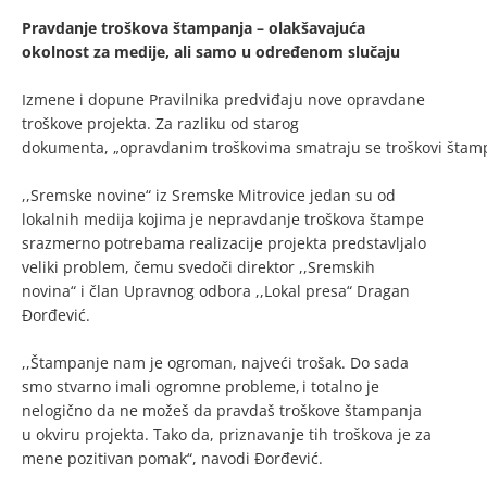
Pravdanje troškova štampanja – olakšavajuća
okolnost za medije, ali samo u određenom slučaju
Izmene i dopune Pravilnika predviđaju nove opravdane
troškove projekta. Za razliku od starog
dokumenta, „opravdanim troškovima smatraju se troškovi štamp
,,Sremske novine“ iz Sremske Mitrovice jedan su od
lokalnih medija kojima je nepravdanje troškova štampe
srazmerno potrebama realizacije projekta predstavljalo
veliki problem, čemu svedoči direktor ,,Sremskih
novina“ i član Upravnog odbora ,,Lokal presa“ Dragan
Đorđević.
,,Štampanje nam je ogroman, najveći trošak. Do sada
smo stvarno imali ogromne probleme, i totalno je
nelogično da ne možeš da pravdaš troškove štampanja
u okviru projekta. Tako da, priznavanje tih troškova je za
mene pozitivan pomak“, navodi Đorđević.