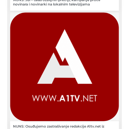
novinara i novinarki na lokalnim televizijama
NUNS: Osuđujemo zastrašivanje redakcije A1tv.net iz