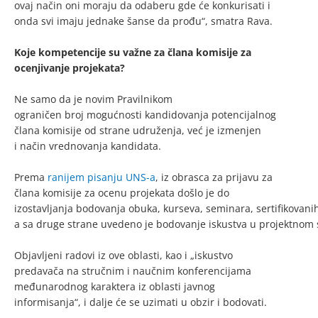
ovaj način oni moraju da odaberu gde će konkurisati i
onda svi imaju jednake šanse da prođu“, smatra Rava.
Koje kompetencije su važne za člana komisije za
ocenjivanje projekata?
Ne samo da je novim Pravilnikom
ograničen broj mogućnosti kandidovanja potencijalnog
člana komisije od strane udruženja, već je izmenjen
i način vrednovanja kandidata.
Prema
ranijem pisanju UNS-a
, iz obrasca za prijavu za
člana komisije za ocenu projekata došlo je do
izostavljanja bodovanja obuka, kurseva, seminara, sertifikovani
a sa druge strane uvedeno je bodovanje iskustva u projektnom 
Objavljeni radovi iz ove oblasti, kao i „iskustvo
predavača na stručnim i naučnim konferencijama
međunarodnog karaktera iz oblasti javnog
informisanja“, i dalje će se uzimati u obzir i bodovati.