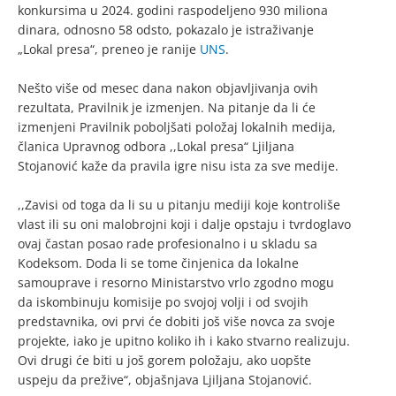
konkursima u 2024. godini raspodeljeno 930 miliona
dinara, odnosno 58 odsto, pokazalo je istraživanje
„Lokal presa“, preneo je ranije
UNS
.
Nešto više od mesec dana nakon objavljivanja ovih
rezultata, Pravilnik je izmenjen. Na pitanje da li će
izmenjeni Pravilnik poboljšati položaj lokalnih medija,
članica Upravnog odbora ,,Lokal presa“ Ljiljana
Stojanović kaže da pravila igre nisu ista za sve medije.
,,Zavisi od toga da li su u pitanju mediji koje kontroliše
vlast ili su oni malobrojni koji i dalje opstaju i tvrdoglavo
ovaj častan posao rade profesionalno i u skladu sa
Kodeksom. Doda li se tome činjenica da lokalne
samouprave i resorno Ministarstvo vrlo zgodno mogu
da iskombinuju komisije po svojoj volji i od svojih
predstavnika, ovi prvi će dobiti još više novca za svoje
projekte, iako je upitno koliko ih i kako stvarno realizuju.
Ovi drugi će biti u još gorem položaju, ako uopšte
uspeju da prežive“, objašnjava Ljiljana Stojanović.