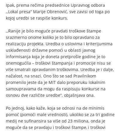
Ipak, prema rečima predsednice Upravnog odbora
,,Lokal presa“ Marije Obrenović, sve zavisi od toga po
kojoj uredbi se raspiše konkurs.
,,Ranije je bilo moguće pravdati troškove štampe
srazmerno onome koliko je to bilo opravdano za
realizaciju projekta. Uredba o uslovima i kriterijumima
usklađenosti državne pomoći u oblasti javnog
informisanja koja je doneta pretprošle godine je to
onemogućila – troškovi štampanja i promocije nisu se
više smatrali opravdanim troškovima. Uredba je i dalje,
nažalost, na snazi. Ono što se sad Pravilnikom
promenilo jeste da je MIT dalo preporuku lokalnim
samoupravama da mogu da raspisuju konkurse na
osnovu dve različite uredbe”, objašnjava ona.
Po jednoj, kako kaže, koja se odnosi na de minimis
pomoć (pomoći male vrednosti), ukoliko se za tri godine
medij ne sufinansira sa više od 23 miliona, onda je
moguće da se pravdaju i troškovi štampe, i troškovi