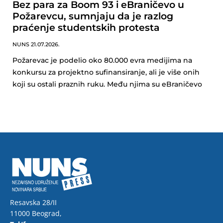
Bez para za Boom 93 i eBraničevo u
Požarevcu, sumnjaju da je razlog
praćenje studentskih protesta
NUNS
21.07.2026.
Požarevac je podelio oko 80.000 evra medijima na
konkursu za projektno sufinansiranje, ali je više onih
koji su ostali praznih ruku. Među njima su eBraničevo
Resavska 28/II
11000 Beograd,