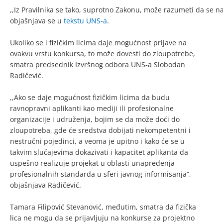
,,Iz Pravilnika se tako, suprotno Zakonu, može razumeti da se 
objašnjava se u
tekstu UNS-a
.
Ukoliko se i fizičkim licima daje mogućnost prijave na
ovakvu vrstu konkursa, to može dovesti do zloupotrebe,
smatra predsednik Izvršnog odbora UNS-a Slobodan
Radičević.
,,Ako se daje mogućnost fizičkim licima da budu
ravnopravni aplikanti kao mediji ili profesionalne
organizacije i udruženja, bojim se da može doći do
zloupotreba, gde će sredstva dobijati nekompetentni i
nestručni pojedinci, a veoma je upitno i kako će se u
takvim slučajevima dokazivati i kapacitet aplikanta da
uspešno realizuje projekat u oblasti unapređenja
profesionalnih standarda u sferi javnog informisanja“,
objašnjava Radičević.
Tamara Filipović Stevanović, međutim, smatra da fizička
lica ne mogu da se prijavljuju na konkurse za projektno