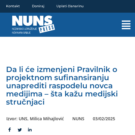
Pređi
Kontakt
Doniraj
Uplati članarinu
na
sadržaj
Mai
Men
Da li će izmenjeni Pravilnik o
projektnom sufinansiranju
unaprediti raspodelu novca
medijima – šta kažu medijski
stručnjaci
Izvor: UNS, Milica Mihajlović
NUNS
03/02/2025