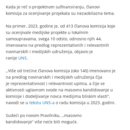
Kada je reč o projektnom sufinansiranju, članovi
komisija za ocenjivanje projekata su nezaobilazna tema.
Na primer, 2023. godine je, od 413 članova komisija koje
su ocenjivale medijske projekte u lokalnim
samoupravama, svega 10 odsto, odnosno njih 44,
imenovano na predlog reprezentativnih i relevantnih
novinarskih i medijskih udruženja, objavio je
ranije
UNS
.
,,Više od trećine članova komisija (oko 140) imenovano je
na predlog novinarskih i medijskih udruženja čija
je reprezentativnost i relevantnost upitna, a čije se
aktivnosti uglavnom svode na masovno kandidovanje u
komisije i dodeljivanje novca medijima bliskim vlasti“,
navodi se u
tekstu UNS-a
o radu komisija u 2023. godini.
Sudeći po novom Pravilniku, ,,masovno
kandidovanje“ više neće biti moguće.