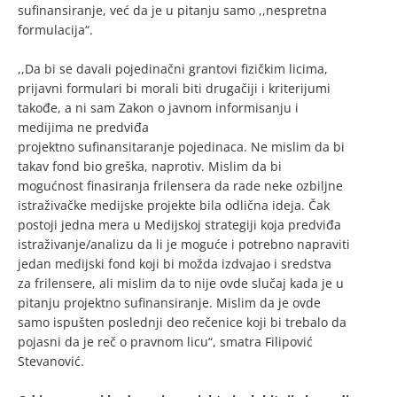
sufinansiranje, već da je u pitanju samo ,,nespretna
formulacija“.
,,Da bi se davali pojedinačni grantovi fizičkim licima,
prijavni formulari bi morali biti drugačiji i kriterijumi
takođe, a ni sam Zakon o javnom informisanju i
medijima ne predviđa
projektno sufinansitaranje pojedinaca. Ne mislim da bi
takav fond bio greška, naprotiv. Mislim da bi
mogućnost finasiranja frilensera da rade neke ozbiljne
istraživačke medijske projekte bila odlična ideja. Čak
postoji jedna mera u Medijskoj strategiji koja predviđa
istraživanje/analizu da li je moguće i potrebno napraviti
jedan medijski fond koji bi možda izdvajao i sredstva
za frilensere, ali mislim da to nije ovde slučaj kada je u
pitanju projektno sufinansiranje. Mislim da je ovde
samo ispušten poslednji deo rečenice koji bi trebalo da
pojasni da je reč o pravnom licu“, smatra Filipović
Stevanović.