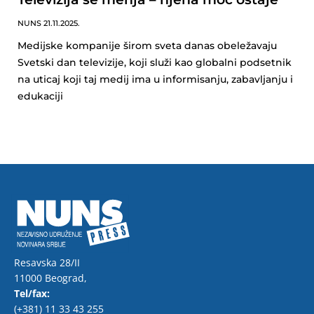
NUNS
21.11.2025.
Medijske kompanije širom sveta danas obeležavaju
Svetski dan televizije, koji služi kao globalni podsetnik
na uticaj koji taj medij ima u informisanju, zabavljanju i
edukaciji
Resavska 28/II
11000 Beograd,
Tel/fax:
(+381) 11 33 43 255