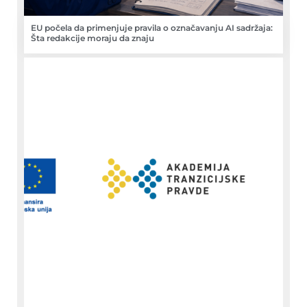
EU počela da primenjuje pravila o označavanju AI sadržaja:
Šta redakcije moraju da znaju