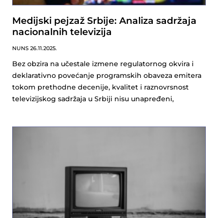
Medijski pejzaž Srbije: Analiza sadržaja
nacionalnih televizija
NUNS
26.11.2025.
Bez obzira na učestale izmene regulatornog okvira i
deklarativno povećanje programskih obaveza emitera
tokom prethodne decenije, kvalitet i raznovrsnost
televizijskog sadržaja u Srbiji nisu unapređeni,