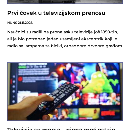
Prvi čovek u televizijskom prenosu
NUNS
21.11.2025.
Naučnici su radili na pronalasku televizije još 1850-tih,
ali je bio potreban jedan usamljeni ekscentrik koji je
radio sa lampama za bicikl, otpadnom drvnom građom
Televizija se menja – njena moć ostaje