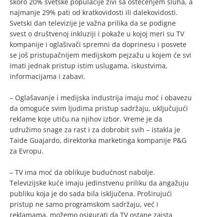
skoro 20% svetske populacije živi sa oštećenjem sluha, a
najmanje 29% pati od kratkovidosti ili dalekovidosti.
Svetski dan televizije je važna prilika da se podigne
svest o društvenoj inkluziji i pokaže u kojoj meri su TV
kompanije i oglašivači spremni da doprinesu i posvete
se još pristupačnijem medijskom pejzažu u kojem će svi
imati jednak pristup istim uslugama, iskustvima,
informacijama i zabavi.
– Oglašavanje i medijska industrija imaju moć i obavezu
da omoguće svim ljudima pristup sadržaju, uključujući
reklame koje utiču na njihov izbor. Vreme je da
udružimo snage za rast i za dobrobit svih – istakla je
Taide Guajardo, direktorka marketinga kompanije P&G
za Evropu.
– TV ima moć da oblikuje budućnost nabolje.
Televizijske kuće imaju jedinstvenu priliku da angažuju
publiku koja je do sada bila isključena. Proširujući
pristup ne samo programskom sadržaju, već i
reklamama, možemo osigurati da TV ostane zaista