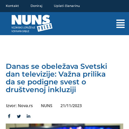
Pređi
Kontakt
Doniraj
Uplati članarinu
na
sadržaj
Mai
Men
Danas se obeležava Svetski
dan televizije: Važna prilika
da se podigne svest o
društvenoj inkluziji
Izvor: Nova.rs
NUNS
21/11/2023