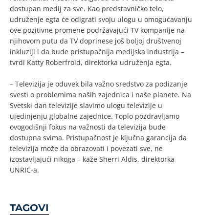
dostupan medij za sve. Kao predstavničko telo,
udruženje egta će odigrati svoju ulogu u omogućavanju
ove pozitivne promene podržavajući TV kompanije na
njihovom putu da TV doprinese još boljoj društvenoj
inkluziji i da bude pristupačnija medijska industrija –
tvrdi Katty Roberfroid, direktorka udruženja egta.
– Televizija je oduvek bila važno sredstvo za podizanje
svesti o problemima naših zajednica i naše planete. Na
Svetski dan televizije slavimo ulogu televizije u
ujedinjenju globalne zajednice. Toplo pozdravljamo
ovogodišnji fokus na važnosti da televizija bude
dostupna svima. Pristupačnost je ključna garancija da
televizija može da obrazovati i povezati sve, ne
izostavljajući nikoga – kaže Sherri Aldis, direktorka
UNRIC-a.
TAGOVI