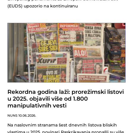
(EUDS) upozorio na kontinuiranu
Rekordna godina laži: prorežimski listovi
u 2025. objavili više od 1.800
manipulativnih vesti
NUNS
10.06.2026.
Na naslovnim stranama šest dnevnih listova bliskih
vlastima u 2025. novinari Raskrikavanja pronašli su više