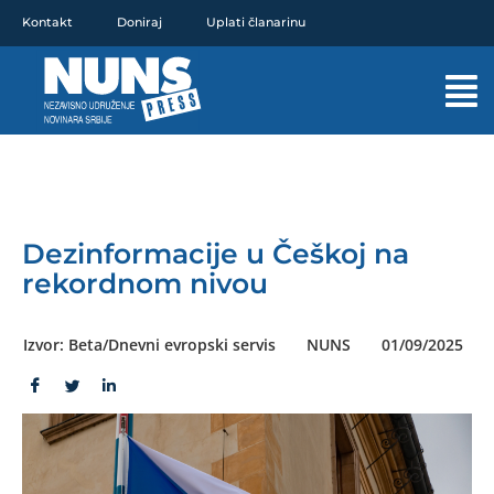
Pređi
Kontakt
Doniraj
Uplati članarinu
na
sadržaj
Mai
Men
Dezinformacije u Češkoj na
rekordnom nivou
Izvor: Beta/Dnevni evropski servis
NUNS
01/09/2025