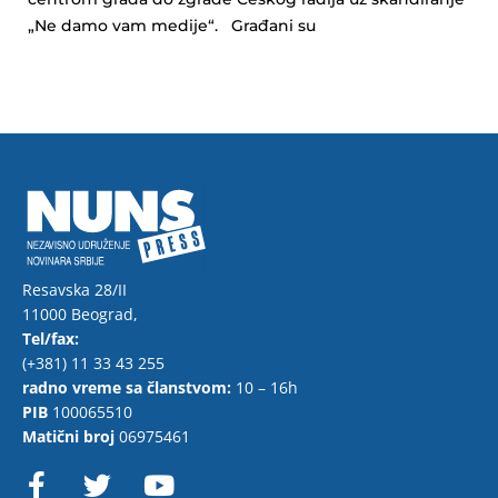
„Ne damo vam medije“. Građani su
Resavska 28/II
11000 Beograd,
Tel/fax:
(+381) 11 33 43 255
radno vreme sa članstvom:
10 – 16h
PIB
100065510
Matični broj
06975461
F
T
Y
a
w
o