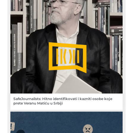
SafeJournalists: Hitno identifikovati i kazniti osobe koje
prete Veranu Matiću u Srbiji