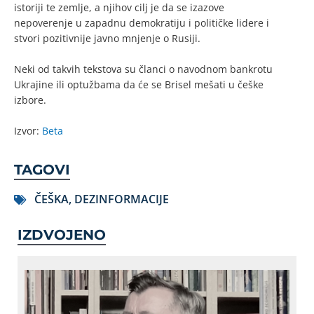
istoriji te zemlje, a njihov cilj je da se izazove
nepoverenje u zapadnu demokratiju i političke lidere i
stvori pozitivnije javno mnjenje o Rusiji.
Neki od takvih tekstova su članci o navodnom bankrotu
Ukrajine ili optužbama da će se Brisel mešati u češke
izbore.
Izvor:
Beta
TAGOVI
ČEŠKA
,
DEZINFORMACIJE
IZDVOJENO