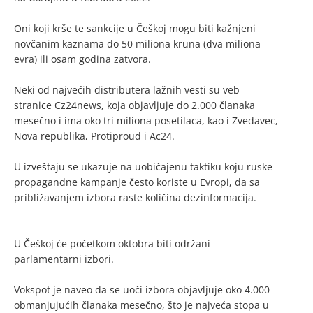
Oni koji krše te sankcije u Češkoj mogu biti kažnjeni
novčanim kaznama do 50 miliona kruna (dva miliona
evra) ili osam godina zatvora.
Neki od najvećih distributera lažnih vesti su veb
stranice Cz24news, koja objavljuje do 2.000 članaka
mesečno i ima oko tri miliona posetilaca, kao i Zvedavec,
Nova republika, Protiproud i Ac24.
U izveštaju se ukazuje na uobičajenu taktiku koju ruske
propagandne kampanje često koriste u Evropi, da sa
približavanjem izbora raste količina dezinformacija.
U Češkoj će početkom oktobra biti održani
parlamentarni izbori.
Vokspot je naveo da se uoči izbora objavljuje oko 4.000
obmanjujućih članaka mesečno, što je najveća stopa u