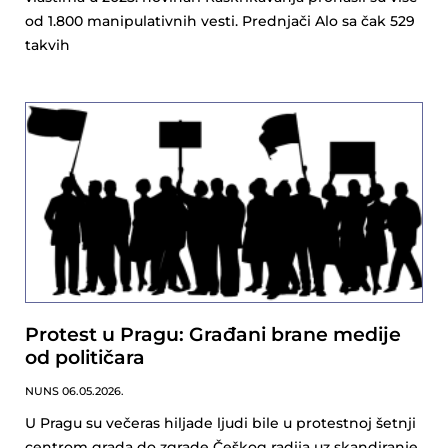
od 1.800 manipulativnih vesti. Prednjači Alo sa čak 529
takvih
Protest u Pragu: Građani brane medije
od političara
NUNS
06.05.2026.
U Pragu su večeras hiljade ljudi bile u protestnoj šetnji
centrom grada do zgrade Češkog radija uz skandiranje