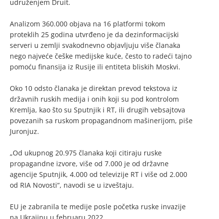
udruženjem Druit.
Analizom 360.000 objava na 16 platformi tokom
proteklih 25 godina utvrđeno je da dezinformacijski
serveri u zemlji svakodnevno objavljuju više članaka
nego najveće češke medijske kuće, često to radeći tajno
pomoću finansija iz Rusije ili entiteta bliskih Moskvi.
Oko 10 odsto članaka je direktan prevod tekstova iz
državnih ruskih medija i onih koji su pod kontrolom
Kremlja, kao što su Sputnjik i RT, ili drugih vebsajtova
povezanih sa ruskom propagandnom mašinerijom, piše
Juronjuz.
„Od ukupnog 20.975 članaka koji citiraju ruske
propagandne izvore, više od 7.000 je od državne
agencije Sputnjik, 4.000 od televizije RT i više od 2.000
od RIA Novosti“, navodi se u izveštaju.
EU je zabranila te medije posle početka ruske invazije
na Ukrajinu u februaru 2022.