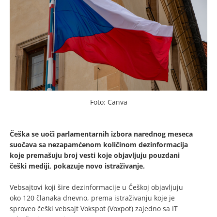
Foto: Canva
Češka se uoči parlamentarnih izbora narednog meseca
suočava sa nezapamćenom količinom dezinformacija
koje premašuju broj vesti koje objavljuju pouzdani
češki mediji, pokazuje novo istraživanje.
Vebsajtovi koji šire dezinformacije u Češkoj objavljuju
oko 120 članaka dnevno, prema istraživanju koje je
sproveo češki vebsajt Vokspot (Voxpot) zajedno sa IT