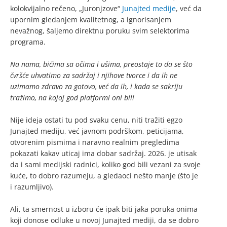
kolokvijalno rečeno, „Juronjzove“
Junajted medije
, već da
upornim gledanjem kvalitetnog, a ignorisanjem
nevažnog, šaljemo direktnu poruku svim selektorima
programa.
Na nama, bićima sa očima i ušima, preostaje to da se što
čvršće uhvatimo za sadržaj i njihove tvorce i da ih ne
uzimamo zdravo za gotovo, već da ih, i kada se sakriju
tražimo, na kojoj god platformi oni bili
Nije ideja ostati tu pod svaku cenu, niti tražiti egzo
Junajted mediju, već javnom podrškom, peticijama,
otvorenim pismima i naravno realnim pregledima
pokazati kakav uticaj ima dobar sadržaj. 2026. je utisak
da i sami medijski radnici, koliko god bili vezani za svoje
kuće, to dobro razumeju, a gledaoci nešto manje (što je
i razumljivo).
Ali, ta smernost u izboru će ipak biti jaka poruka onima
koji donose odluke u novoj Junajted mediji, da se dobro