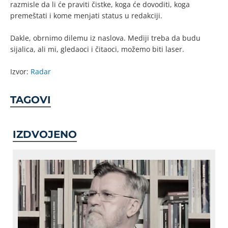
razmisle da li će praviti čistke, koga će dovoditi, koga
premeštati i kome menjati status u redakciji.
Dakle, obrnimo dilemu iz naslova. Mediji treba da budu
sijalica, ali mi, gledaoci i čitaoci, možemo biti laser.
Izvor:
Radar
TAGOVI
IZDVOJENO