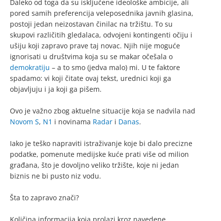
Daleko od toga da su isključene ideološke ambicije, ali
pored samih preferencija veleposednika javnih glasina,
postoji jedan neizostavan činilac na tržištu. To su
skupovi različitih gledalaca, odvojeni kontingenti očiju i
ušiju koji zapravo prave taj novac. Njih nije moguće
ignorisati u društvima koja su se makar očešala o
demokratiju
– a to smo (jedva malo) mi. U te faktore
spadamo: vi koji čitate ovaj tekst, urednici koji ga
objavljuju i ja koji ga pišem.
Ovo je važno zbog aktuelne situacije koja se nadvila nad
Novom S
,
N1
i novinama
Radar
i
Danas
.
Iako je teško napraviti istraživanje koje bi dalo precizne
podatke, pomenute medijske kuće prati više od milion
građana, što je dovoljno veliko tržište, koje ni jedan
biznis ne bi pusto niz vodu.
Šta to zapravo znači?
Količina informacija koja prolazi kroz navedene