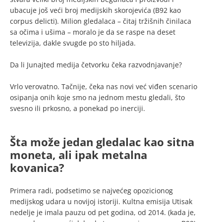
ubacuje još veći broj medijskih skorojevića (B92 kao
corpus delicti). Milion gledalaca – čitaj tržišnih činilaca
sa očima i ušima – moralo je da se raspe na deset
televizija, dakle svugde po sto hiljada.
Da li Junajted medija četvorku čeka razvodnjavanje?
Vrlo verovatno. Tačnije, čeka nas novi već viđen scenario
osipanja onih koje smo na jednom mestu gledali, što
svesno ili prkosno, a ponekad po inerciji.
Šta može jedan gledalac kao sitna
moneta, ali ipak metalna
kovanica?
Primera radi, podsetimo se najvećeg opozicionog
medijskog udara u novijoj istoriji. Kultna emisija Utisak
nedelje je imala pauzu od pet godina, od 2014. (kada je,