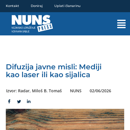
Pređi
Kontakt
Doniraj
Uplati članarinu
na
sadržaj
Mai
Men
Difuzija javne misli: Mediji
kao laser ili kao sijalica
Izvor: Radar, Miloš B. Tomaš
NUNS
02/06/2026