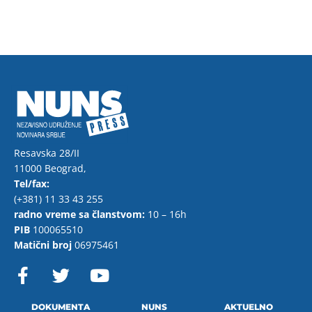
Resavska 28/II
11000 Beograd,
Tel/fax:
(+381) 11 33 43 255
radno vreme sa članstvom:
10 – 16h
PIB
100065510
Matični broj
06975461
F
T
Y
a
w
o
c
i
u
DOKUMENTA
NUNS
AKTUELNO