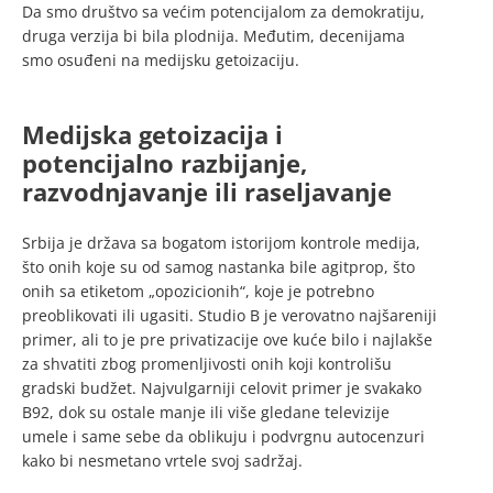
Da smo društvo sa većim potencijalom za demokratiju,
druga verzija bi bila plodnija. Međutim, decenijama
smo osuđeni na medijsku getoizaciju.
Medijska getoizacija i
potencijalno razbijanje,
razvodnjavanje ili raseljavanje
Srbija je država sa bogatom istorijom kontrole medija,
što onih koje su od samog nastanka bile agitprop, što
onih sa etiketom „opozicionih“, koje je potrebno
preoblikovati ili ugasiti. Studio B je verovatno najšareniji
primer, ali to je pre privatizacije ove kuće bilo i najlakše
za shvatiti zbog promenljivosti onih koji kontrolišu
gradski budžet. Najvulgarniji celovit primer je svakako
B92, dok su ostale manje ili više gledane televizije
umele i same sebe da oblikuju i podvrgnu autocenzuri
kako bi nesmetano vrtele svoj sadržaj.