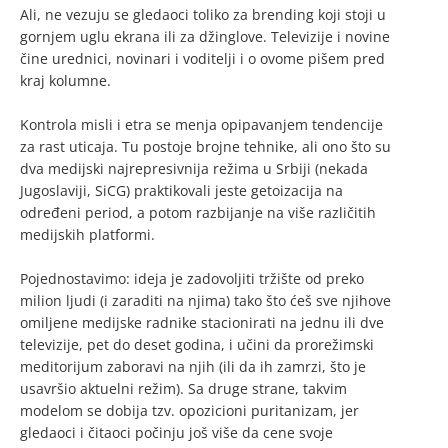
Ali, ne vezuju se gledaoci toliko za brending koji stoji u
gornjem uglu ekrana ili za džinglove. Televizije i novine
čine urednici, novinari i voditelji i o ovome pišem pred
kraj kolumne.
Kontrola misli i etra se menja opipavanjem tendencije
za rast uticaja. Tu postoje brojne tehnike, ali ono što su
dva medijski najrepresivnija režima u Srbiji (nekada
Jugoslaviji, SiCG) praktikovali jeste getoizacija na
određeni period, a potom razbijanje na više različitih
medijskih platformi.
Pojednostavimo: ideja je zadovoljiti tržište od preko
milion ljudi (i zaraditi na njima) tako što ćeš sve njihove
omiljene medijske radnike stacionirati na jednu ili dve
televizije, pet do deset godina, i učini da prorežimski
meditorijum zaboravi na njih (ili da ih zamrzi, što je
usavršio aktuelni režim). Sa druge strane, takvim
modelom se dobija tzv. opozicioni puritanizam, jer
gledaoci i čitaoci počinju još više da cene svoje