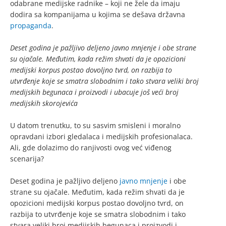
odabrane medijske radnike – koji ne žele da imaju
dodira sa kompanijama u kojima se dešava državna
propaganda
.
Deset godina je pažljivo deljeno javno mnjenje i obe strane
su ojačale. Međutim, kada režim shvati da je opozicioni
medijski korpus postao dovoljno tvrd, on razbija to
utvrđenje koje se smatra slobodnim i tako stvara veliki broj
medijskih begunaca i proizvodi i ubacuje još veći broj
medijskih skorojevića
U datom trenutku, to su sasvim smisleni i moralno
opravdani izbori gledalaca i medijskih profesionalaca.
Ali, gde dolazimo do ranjivosti ovog već viđenog
scenarija?
Deset godina je pažljivo deljeno
javno mnjenje
i obe
strane su ojačale. Međutim, kada režim shvati da je
opozicioni medijski korpus postao dovoljno tvrd, on
razbija to utvrđenje koje se smatra slobodnim i tako
stvara veliki broj medijskih begunaca i proizvodi i