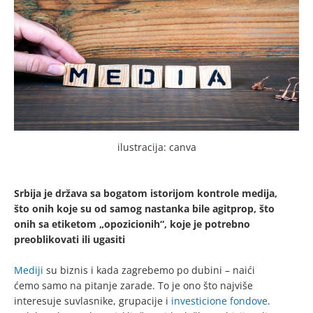
ilustracija: canva
Srbija je država sa bogatom istorijom kontrole medija,
što onih koje su od samog nastanka bile agitprop, što
onih sa etiketom „opozicionih“, koje je potrebno
preoblikovati ili ugasiti
Mediji
su biznis i kada zagrebemo po dubini – naići
ćemo samo na pitanje zarade. To je ono što najviše
interesuje suvlasnike, grupacije i
investicione fondove
.