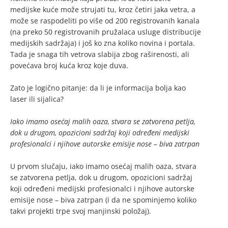
medijske kuće može strujati tu, kroz četiri jaka vetra, a
može se raspodeliti po više od 200 registrovanih kanala
(na preko 50 registrovanih pružalaca usluge distribucije
medijskih sadržaja) i još ko zna koliko novina i portala.
Tada je snaga tih vetrova slabija zbog raširenosti, ali
povećava broj kuća kroz koje duva.
Zato je logično pitanje: da li je informacija bolja kao
laser ili sijalica?
Iako imamo osećaj malih oaza, stvara se zatvorena petlja,
dok u drugom, opozicioni sadržaj koji određeni medijski
profesionalci i njihove autorske emisije nose – biva zatrpan
U prvom slučaju, iako imamo osećaj malih oaza, stvara
se zatvorena petlja, dok u drugom, opozicioni sadržaj
koji određeni medijski profesionalci i njihove autorske
emisije nose – biva zatrpan (i da ne spominjemo koliko
takvi projekti trpe svoj manjinski položaj).