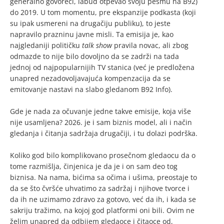
generalno govoreći, labud otpevao svoju pesmu na B92)
do 2019. U tom momentu, pre ekspanzije podkasta (koji
su ipak usmereni na drugačiju publiku), to jeste
napravilo prazninu javne misli. Ta emisija je, kao
najgledaniji političku
talk show
pravila novac, ali zbog
odmazde to nije bilo dovoljno da se zadrži na tada
jednoj od najpopularnijih TV stanica (već je predložena
unapred nezadovoljavajuća kompenzacija da se
emitovanje nastavi na slabo gledanom B92 Info).
Gde je nada za očuvanje jedne takve emisije, koja više
nije usamljena? 2026. je i sam biznis model, ali i način
gledanja i čitanja sadržaja drugačiji, i tu dolazi podrška.
Koliko god bilo komplikovano prosečnom gledaocu da o
tome razmišlja, činjenica je da je i on sam deo tog
biznisa. Na nama, bićima sa očima i ušima, preostaje to
da se što čvršće uhvatimo za sadržaj i njihove tvorce i
da ih ne uzimamo zdravo za gotovo, već da ih, i kada se
sakriju tražimo, na kojoj god platformi oni bili. Ovim ne
želim unapred da odbijem gledaoce i čitaoce od,