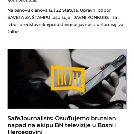
NUNS
05.08.2026.
Na osnovu članova 12 i 22 Statuta, Upravni odbor
SAVETA ZA ŠTAMPU raspisuje JAVNI KONKURS za
izbor predstavnika/predstavnice javnosti u Komisiji za
žalbe
SafeJournalists: Osuđujemo brutalan
napad na ekipu BN televizije u Bosni i
Hercegovini