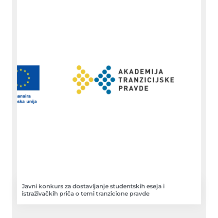
Javni konkurs za dostavljanje studentskih eseja i
istraživačkih priča o temi tranzicione pravde