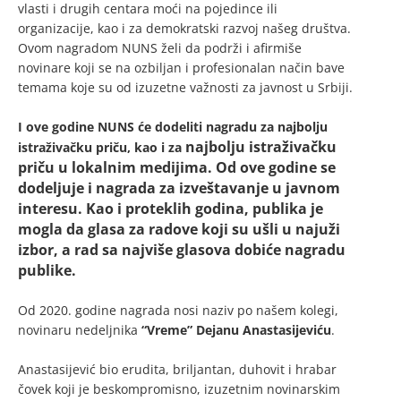
vlasti i drugih centara moći na pojedince ili
organizacije, kao i za demokratski razvoj našeg društva.
Ovom nagradom NUNS želi da podrži i afirmiše
novinare koji se na ozbiljan i profesionalan način bave
temama koje su od izuzetne važnosti za javnost u Srbiji.
I ove godine NUNS će dodeliti nagradu za najbolju
najbolju istraživačku
istraživačku priču, kao i za
priču u lokalnim medijima. Od ove godine se
dodeljuje i nagrada
za izveštavanje u javnom
interesu. Kao i proteklih godina,
publika je
mogla da glasa za radove koji su ušli u najuži
izbor, a rad sa najviše glasova dobiće nagradu
publike.
Od 2020. godine nagrada nosi naziv po našem kolegi,
novinaru nedeljnika
“Vreme” Dejanu Anastasijeviću
.
Anastasijević bio erudita, briljantan, duhovit i hrabar
čovek koji je beskompromisno, izuzetnim novinarskim