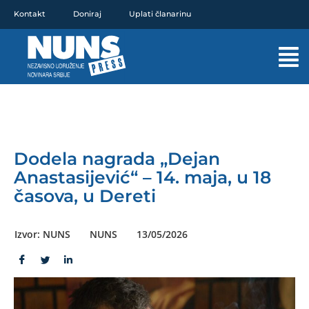
Pređi
Kontakt
Doniraj
Uplati članarinu
na
sadržaj
Mai
Men
Dodela nagrada „Dejan
Anastasijević“ – 14. maja, u 18
časova, u Dereti
Izvor: NUNS
NUNS
13/05/2026