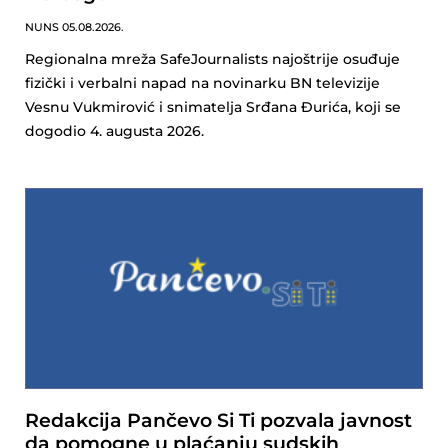
NUNS
05.08.2026.
Regionalna mreža SafeJournalists najoštrije osuđuje
fizički i verbalni napad na novinarku BN televizije
Vesnu Vukmirović i snimatelja Srđana Đurića, koji se
dogodio 4. augusta 2026.
Redakcija Pančevo Si Ti pozvala javnost
da pomogne u plaćanju sudskih