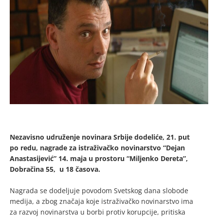
Nezavisno udruženje novinara Srbije dodeliće, 21. put
po redu, nagrade za istraživačko novinarstvo “Dejan
Anastasijević” 14. maja u prostoru “Miljenko Dereta”,
Dobračina 55, u 18 časova.
Nagrada se dodeljuje povodom Svetskog dana slobode
medija, a zbog značaja koje istraživačko novinarstvo ima
za razvoj novinarstva u borbi protiv korupcije, pritiska