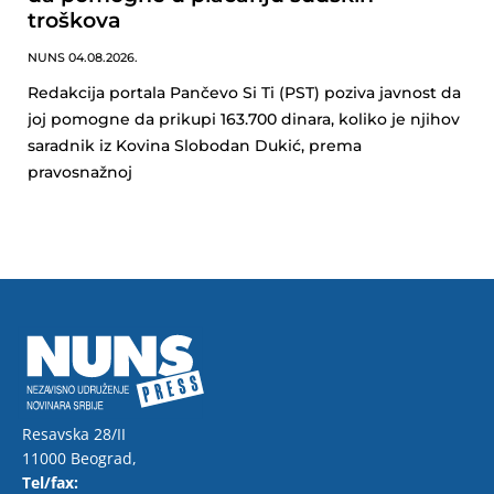
troškova
NUNS
04.08.2026.
Redakcija portala Pančevo Si Ti (PST) poziva javnost da
joj pomogne da prikupi 163.700 dinara, koliko je njihov
saradnik iz Kovina Slobodan Dukić, prema
pravosnažnoj
Resavska 28/II
11000 Beograd,
Tel/fax: