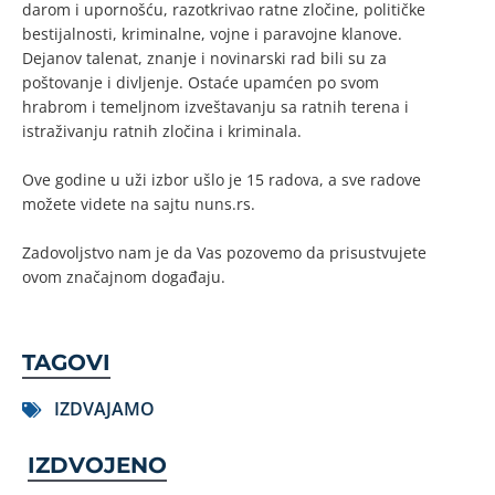
darom i upornošću, razotkrivao ratne zločine, političke
bestijalnosti, kriminalne, vojne i paravojne klanove.
Dejanov talenat, znanje i novinarski rad bili su za
poštovanje i divljenje. Ostaće upamćen po svom
hrabrom i temeljnom izveštavanju sa ratnih terena i
istraživanju ratnih zločina i kriminala.
Ove godine u uži izbor ušlo je 15 radova, a sve radove
možete videte na sajtu nuns.rs.
Zadovoljstvo nam je da Vas pozovemo da prisustvujete
ovom značajnom događaju.
TAGOVI
IZDVAJAMO
IZDVOJENO