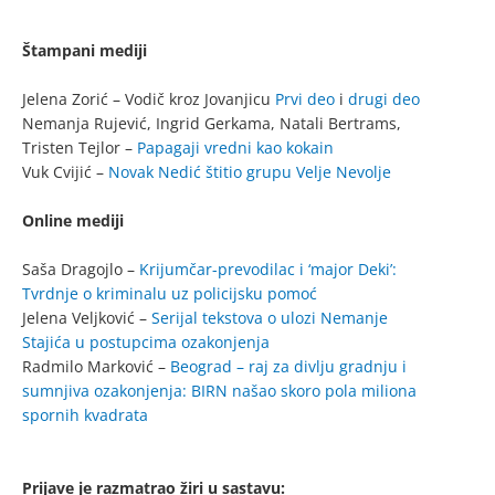
Štampani mediji
Jelena Zorić – Vodič kroz Jovanjicu
Prvi deo
i
drugi deo
Nemanja Rujević, Ingrid Gerkama, Natali Bertrams,
Tristen Tejlor –
Papagaji vredni kao kokain
Vuk Cvijić –
Novak Nedić štitio grupu Velje Nevolje
Online mediji
Saša Dragojlo –
Krijumčar-prevodilac i ‘major Deki’:
Tvrdnje o kriminalu uz policijsku pomoć
Jelena Veljković –
Serijal tekstova o ulozi Nemanje
Stajića u postupcima ozakonjenja
Radmilo Marković –
Beograd – raj za divlju gradnju i
sumnjiva ozakonjenja: BIRN našao skoro pola miliona
spornih kvadrata
Prijave je razmatrao žiri u sastavu: