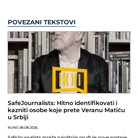
POVEZANI TEKSTOVI
SafeJournalists: Hitno identifikovati i
kazniti osobe koje prete Veranu Matiću
u Srbiji
NUNS
08.08.2026.
SafeJournalists mreža najoštrije osuđuje nove pretnje