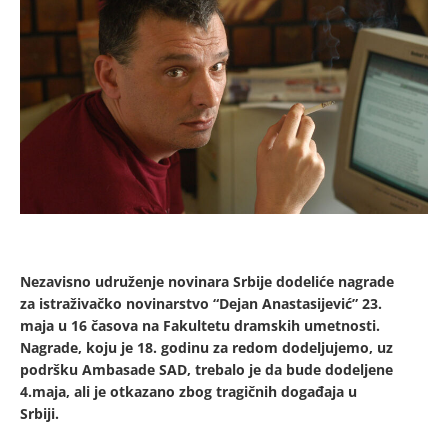
Nezavisno udruženje novinara Srbije dodeliće nagrade
za istraživačko novinarstvo “Dejan Anastasijević” 23.
maja u 16 časova na Fakultetu dramskih umetnosti.
Nagrade, koju je 18. godinu za redom dodeljujemo, uz
podršku Ambasade SAD, trebalo je da bude dodeljene
4.maja, ali je otkazano zbog tragičnih događaja u
Srbiji.