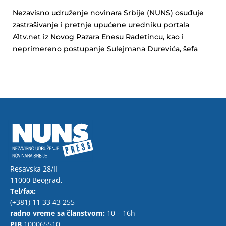
Nezavisno udruženje novinara Srbije (NUNS) osuđuje
zastrašivanje i pretnje upućene uredniku portala
A1tv.net iz Novog Pazara Enesu Radetincu, kao i
neprimereno postupanje Sulejmana Durevića, šefa
Resavska 28/II
11000 Beograd,
Tel/fax:
(+381) 11 33 43 255
radno vreme sa članstvom:
10 – 16h
PIB
100065510