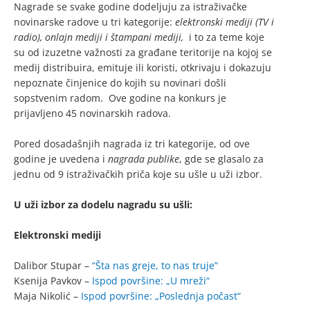
Nagrade se svake godine dodeljuju za istraživačke
novinarske radove u tri kategorije:
elektronski mediji (TV i
radio), onlajn mediji i štampani mediji,
i to za teme koje
su od izuzetne važnosti za građane teritorije na kojoj se
medij distribuira, emituje ili koristi, otkrivaju i dokazuju
nepoznate činjenice do kojih su novinari došli
sopstvenim radom. Ove godine na konkurs je
prijavljeno 45 novinarskih radova.
Pored dosadašnjih nagrada iz tri kategorije, od ove
godine je uvedena i
nagrada publike
, gde se glasalo za
jednu od 9 istraživačkih priča koje su ušle u uži izbor.
U uži izbor za dodelu nagradu su ušli:
Elektronski mediji
Dalibor Stupar –
“Šta nas greje, to nas truje”
Ksenija Pavkov –
Ispod površine: „U mreži“
Maja Nikolić –
Ispod površine: „Poslednja počast“