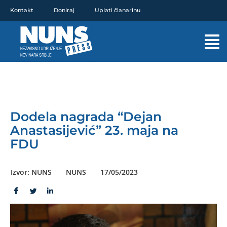
Pređi
Kontakt
Doniraj
Uplati članarinu
na
sadržaj
Mai
Men
Dodela nagrada “Dejan
Anastasijević” 23. maja na
FDU
Izvor: NUNS
NUNS
17/05/2023