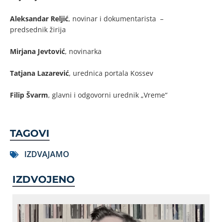
Aleksandar Reljić
, novinar i dokumentarista –
predsednik žirija
Mirjana Jevtović
, novinarka
Tatjana Lazarević
, urednica portala Kossev
Filip Švarm
, glavni i odgovorni urednik „Vreme“
TAGOVI
IZDVAJAMO
IZDVOJENO