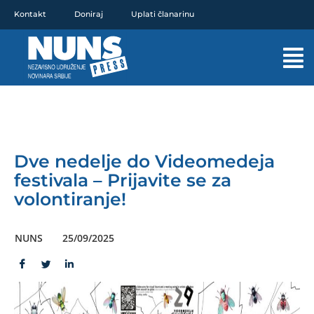
Pređi
Kontakt
Doniraj
Uplati članarinu
na
sadržaj
Mai
Men
Dve nedelje do Videomedeja
festivala – Prijavite se za
volontiranje!
NUNS
25/09/2025