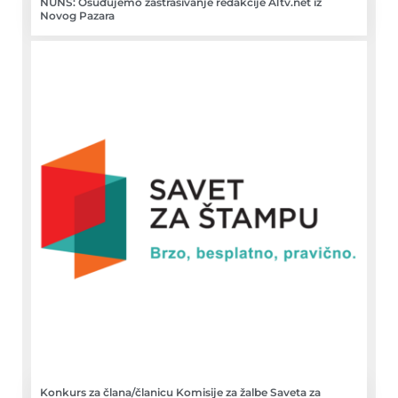
NUNS: Osuđujemo zastrašivanje redakcije A1tv.net iz
Novog Pazara
Konkurs za člana/članicu Komisije za žalbe Saveta za