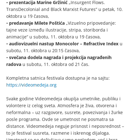
•
prezentacija Marine Gržinić
„Insurgent Flows.
TransDecolonial and Black Marxist Futures“ u petak, 10.
oktobra u 19 časova,
•
predavanje Milete Poštića
„Vizuelno pripovedanje:
tajne veze između ilustracije, stripa, storiborda i
animacije“ u subotu, 11. oktobra u 19 časova,
•
audiovizuelni nastup Monocolor – Refractive Index
u
subotu, 11. oktobra u 20:15 časova,
•
svečana dodela nagrada i projekcija nagrađenih
radova
u subotu, 11. oktobra od 21 čas.
Kompletna satnica festivala dostupna je na sajtu:
https://videomedeja.org
Svake godine Videomedeja okuplja umetnike, publiku i
volontere iz celog sveta. Atmosfera je živa, otvorena i
neformalna – uz razgovore, susrete, povezivanja i žurke
posle programa. Ovde se umetnost ne posmatra sa
distance. Videomedeja neguje prisnost i neposrednost –
to je festival susreta, razmene i iskrenog dijaloga.
Umetnost se ne doživljava samo pogledom, već i kroz