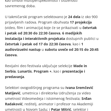
kao simbol multiperspektivnosti i složenosti
savremenog doba.
U takmičarski program selektovano je
24 dela
iz oko 900
prijavljenih radova. Program obuhvata
17 projekcija
(video, film i animacija) koje će se prikazivati u
četvrtak
i petak od 20:30 do 22:30 časova
,
6 medijskih
instalacija i interaktivnih projekata
dostupnih publici u
četvrtak i petak od 17 do 22:30 časova
, kao i
1
audiovizuelni nastup
u
subotu uveče od 20:15 do 20:45
časova.
Revijalni deo festivala uključuje selekcije
Made in
Serbia
,
Lunartis
,
Program +
, kao i
prezentacije i
predavanja
.
Selektori ovogodišnjeg programa su
Ivana Sremčević
Matijević
, umetnica i direktorka Udruženja za video
umetnost Videomedeja i istoimenog festivala;
Srđan
Radaković
, reditelj, animator i profesor na Akademiji
umetnosti u Novom Sadu; i
Petar Mitrić
, selektor i