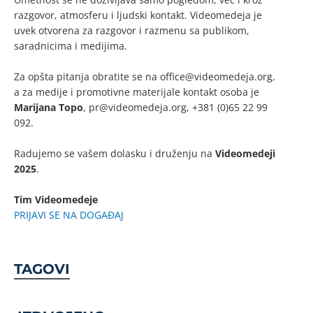
razgovor, atmosferu i ljudski kontakt. Videomedeja je
uvek otvorena za razgovor i razmenu sa publikom,
saradnicima i medijima.
Za opšta pitanja obratite se na
office@videomedeja.org
,
a za medije i promotivne materijale kontakt osoba je
Marijana Topo
,
pr@videomedeja.org
, +381 (0)65 22 99
092.
Radujemo se vašem dolasku i druženju na
Videomedeji
2025
.
Tim Videomedeje
PRIJAVI SE NA DOGAĐAJ
TAGOVI