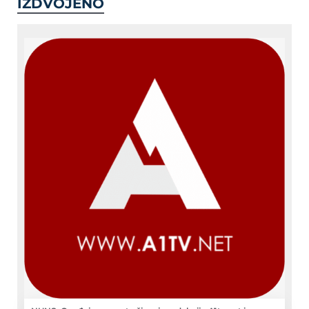
IZDVOJENO