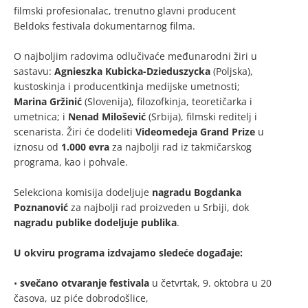
filmski profesionalac, trenutno glavni producent
Beldoks festivala dokumentarnog filma.
O najboljim radovima odlučivaće međunarodni žiri u
sastavu:
Agnieszka Kubicka-Dzieduszycka
(Poljska),
kustoskinja i producentkinja medijske umetnosti;
Marina Gržinić
(Slovenija), filozofkinja, teoretičarka i
umetnica; i
Nenad Milošević
(Srbija), filmski reditelj i
scenarista. Žiri će dodeliti
Videomedeja Grand Prize
u
iznosu od
1.000 evra
za najbolji rad iz takmičarskog
programa, kao i pohvale.
Selekciona komisija dodeljuje
nagradu Bogdanka
Poznanović
za najbolji rad proizveden u Srbiji, dok
nagradu publike dodeljuje publika
.
U okviru programa izdvajamo sledeće događaje:
•
svečano otvaranje festivala
u četvrtak, 9. oktobra u 20
časova, uz piće dobrodošlice,