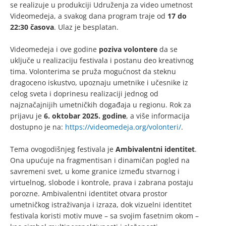
se realizuje u produkciji Udruženja za video umetnost
Videomedeja, a svakog dana program traje od
17 do
22:30 časova
. Ulaz je besplatan.
Videomedeja i ove godine
poziva volontere
da se
uključe u realizaciju festivala i postanu deo kreativnog
tima. Volonterima se pruža mogućnost da steknu
dragoceno iskustvo, upoznaju umetnike i učesnike iz
celog sveta i doprinesu realizaciji jednog od
najznačajnijih umetničkih događaja u regionu. Rok za
prijavu je
6. oktobar 2025. godine
, a više informacija
dostupno je na:
https://videomedeja.org/volonteri/
.
Tema ovogodišnjeg festivala je
Ambivalentni identitet
.
Ona upućuje na fragmentisan i dinamičan pogled na
savremeni svet, u kome granice između stvarnog i
virtuelnog, slobode i kontrole, prava i zabrana postaju
porozne. Ambivalentni identitet otvara prostor
umetničkog istraživanja i izraza, dok vizuelni identitet
festivala koristi motiv muve – sa svojim fasetnim okom –