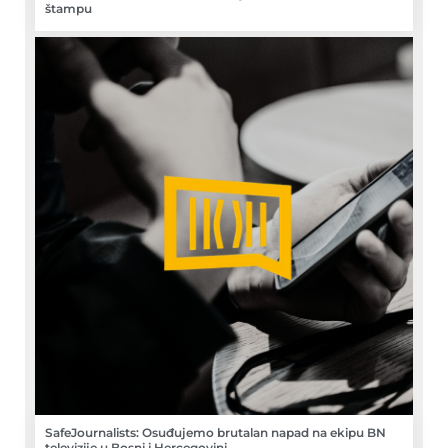
štampu
SafeJournalists: Osuđujemo brutalan napad na ekipu BN
televizije u Bosni i Hercegovini