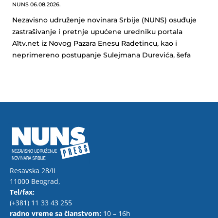
NUNS
06.08.2026.
Nezavisno udruženje novinara Srbije (NUNS) osuđuje
zastrašivanje i pretnje upućene uredniku portala
A1tv.net iz Novog Pazara Enesu Radetincu, kao i
neprimereno postupanje Sulejmana Durevića, šefa
Resavska 28/II
11000 Beograd,
Tel/fax:
(+381) 11 33 43 255
radno vreme sa članstvom:
10 – 16h