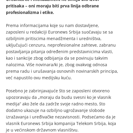
pritisaka – oni moraju biti prva linija odbrane
profesionalizma i etike.
Prema informacijama koje su nam dostavljene,
zaposleni u redakciji Euronews Srbija suočavaju se sa
ozbiljnim pritiscima menadžmenta i uredništva,
uključujući cenzuru, neprofesionalne zahteve, zabranu
postavljanja pitanja određenim predstavnicima vlasti,
kao i sankcije zbog odbijanja da se povinuju takvim
nalozima. Više novinara/ki je, zbog ovakvog odnosa
prema radu i urušavanja osnovnih novinarskih principa,
već napustilo ovu medijsku kuću.
Posebno je zabrinjavajuće što se zaposleni otvoreno
upozoravaju da „moraju da budu svesni ko je vlasnik
medija“ ako žele da zadrže svoje radno mesto, što
dodatno ukazuje na ozbiljno ugrožavanje slobode
izražavanja i uređivačke nezavisnosti. Podsećamo da je
vlasnik Euronews Srbija kompanija Telekom Srbija, koja
je u većinskom državnom vlasništvu.