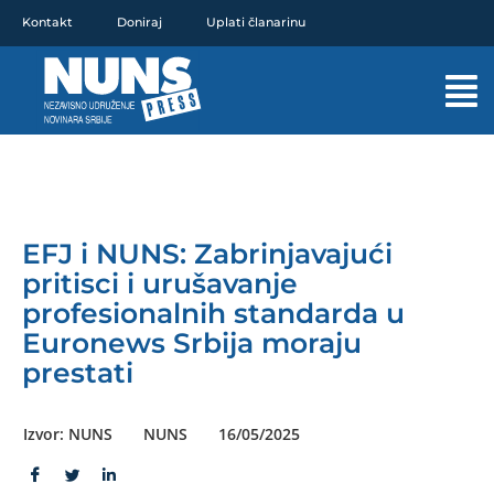
Pređi
Kontakt
Doniraj
Uplati članarinu
na
sadržaj
Mai
Men
EFJ i NUNS: Zabrinjavajući
pritisci i urušavanje
profesionalnih standarda u
Euronews Srbija moraju
prestati
Izvor: NUNS
NUNS
16/05/2025