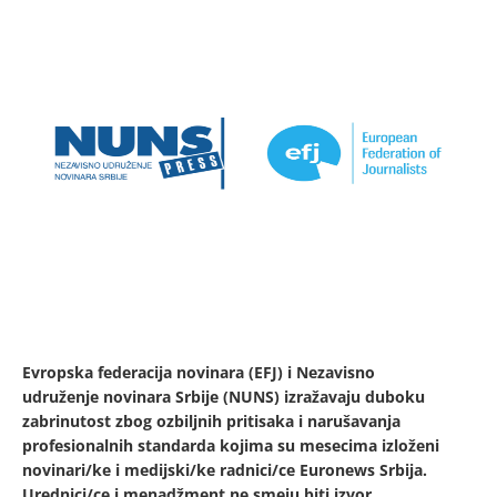
Evropska federacija novinara (EFJ) i Nezavisno
udruženje novinara Srbije (NUNS) izražavaju duboku
zabrinutost zbog ozbiljnih pritisaka i narušavanja
profesionalnih standarda kojima su mesecima izloženi
novinari/ke i medijski/ke radnici/ce Euronews Srbija.
Urednici/ce i menadžment ne smeju biti izvor