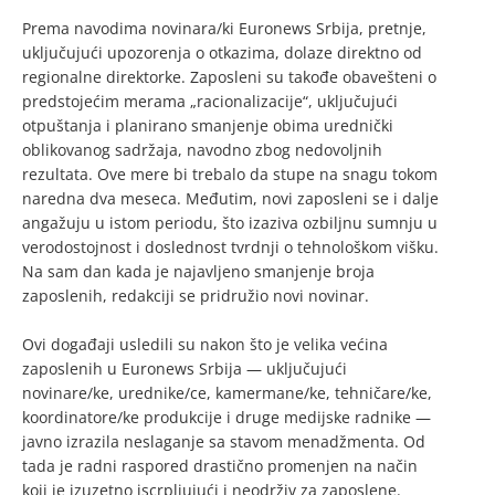
Prema navodima novinara/ki Euronews Srbija, pretnje,
uključujući upozorenja o otkazima, dolaze direktno od
regionalne direktorke. Zaposleni su takođe obavešteni o
predstojećim merama „racionalizacije“, uključujući
otpuštanja i planirano smanjenje obima urednički
oblikovanog sadržaja, navodno zbog nedovoljnih
rezultata. Ove mere bi trebalo da stupe na snagu tokom
naredna dva meseca. Međutim, novi zaposleni se i dalje
angažuju u istom periodu, što izaziva ozbiljnu sumnju u
verodostojnost i doslednost tvrdnji o tehnološkom višku.
Na sam dan kada je najavljeno smanjenje broja
zaposlenih, redakciji se pridružio novi novinar.
Ovi događaji usledili su nakon što je velika većina
zaposlenih u Euronews Srbija — uključujući
novinare/ke, urednike/ce, kamermane/ke, tehničare/ke,
koordinatore/ke produkcije i druge medijske radnike —
javno izrazila neslaganje sa stavom menadžmenta. Od
tada je radni raspored drastično promenjen na način
koji je izuzetno iscrpljujući i neodrživ za zaposlene.