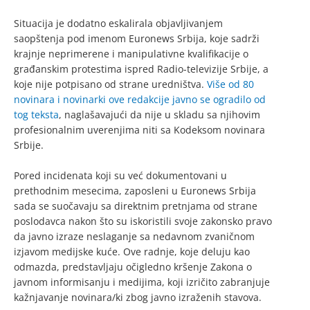
Situacija je dodatno eskalirala objavljivanjem
saopštenja pod imenom Euronews Srbija, koje sadrži
krajnje neprimerene i manipulativne kvalifikacije o
građanskim protestima ispred Radio-televizije Srbije, a
koje nije potpisano od strane uredništva.
Više od 80
novinara i novinarki ove redakcije javno se ogradilo od
tog teksta
, naglašavajući da nije u skladu sa njihovim
profesionalnim uverenjima niti sa Kodeksom novinara
Srbije.
Pored incidenata koji su već dokumentovani u
prethodnim mesecima, zaposleni u Euronews Srbija
sada se suočavaju sa direktnim pretnjama od strane
poslodavca nakon što su iskoristili svoje zakonsko pravo
da javno izraze neslaganje sa nedavnom zvaničnom
izjavom medijske kuće. Ove radnje, koje deluju kao
odmazda, predstavljaju očigledno kršenje Zakona o
javnom informisanju i medijima, koji izričito zabranjuje
kažnjavanje novinara/ki zbog javno izraženih stavova.