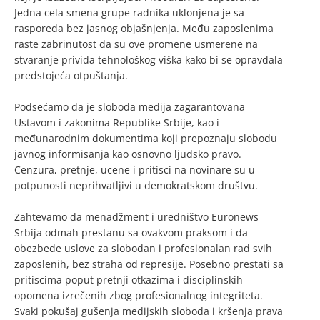
Jedna cela smena grupe radnika uklonjena je sa
rasporeda bez jasnog objašnjenja. Među zaposlenima
raste zabrinutost da su ove promene usmerene na
stvaranje privida tehnološkog viška kako bi se opravdala
predstojeća otpuštanja.
Podsećamo da je sloboda medija zagarantovana
Ustavom i zakonima Republike Srbije, kao i
međunarodnim dokumentima koji prepoznaju slobodu
javnog informisanja kao osnovno ljudsko pravo.
Cenzura, pretnje, ucene i pritisci na novinare su u
potpunosti neprihvatljivi u demokratskom društvu.
Zahtevamo da menadžment i uredništvo Euronews
Srbija odmah prestanu sa ovakvom praksom i da
obezbede uslove za slobodan i profesionalan rad svih
zaposlenih, bez straha od represije. Posebno prestati sa
pritiscima poput pretnji otkazima i disciplinskih
opomena izrečenih zbog profesionalnog integriteta.
Svaki pokušaj gušenja medijskih sloboda i kršenja prava