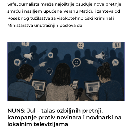
SafeJournalists mreža najoštrije osuđuje nove pretnje
smrću i nasiljem upućene Veranu Matiću i zahteva od
Posebnog tužilaštva za visokotehnološki kriminal i
Ministarstva unutrašnjih poslova da
NUNS: Jul – talas ozbiljnih pretnji,
kampanje protiv novinara i novinarki na
lokalnim televizijama