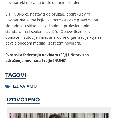
novinara/ki mora da bude odlučno osuđen.
EFJ i NUNS će nastaviti da pružaju podršku svim
novinarima/kama koji/e se bore za svoje pravo da rade
slobodno, u skladu sa zakonima, profesionalnim
standardima i svojom savešću. Obavestićemo sve
domaće institucije i međunarodne organizacije koje se
bave slobodom medija i zaštitom novinara.
Evropska federacija novinara (EFJ) i Nezavisno
udruženje novinara Srbije (NUNS)
TAGOVI
IZDVAJAMO
IZDVOJENO