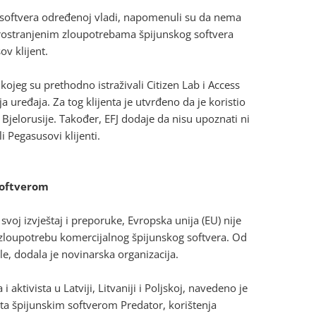
g softvera određenoj vladi, napomenuli su da nema
prostranjenim zloupotrebama špijunskog softvera
ov klijent.
kojeg su prethodno istraživali Citizen Lab i Access
ređaja. Za tog klijenta je utvrđeno da je koristio
 Bjelorusije. Također, EFJ dodaje da nisu upoznati ni
i Pegasusovi klijenti.
softverom
svoj izvještaj i preporuke, Evropska unija (EU) nije
i zloupotrebu komercijalnog špijunskog softvera. Od
le, dodala je novinarska organizacija.
aktivista u Latviji, Litvaniji i Poljskoj, navedeno je
nta špijunskim softverom Predator, korištenja