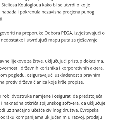
Steliosa Koulogloua kako bi se utvrdilo ko je
do napada i pokrenula nezavisna procjena punog
i.
dgovoriti na preporuke Odbora PEGA, izvještavajući o
 nedostatke i utvrđujući mapu puta za rješavanje
avne lijekove za žrtve, uključujući pristup dokazima,
vornost i državnih korisnika i korporativnih aktera.
u tom pogledu, osiguravajući usklađenost s pravnim
na protiv država članica koje krše propise.
 robi dvostruke namjene i osigurati da predstojeća
 naknadna otkrića špijunskog softvera, da uključuje
odi uz značajno učešće civilnog društva. Evropska
 podršku kompanijama uključenim u razvoj, prodaju