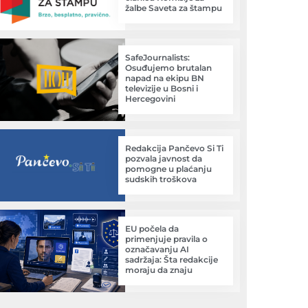
žalbe Saveta za štampu
SafeJournalists:
Osuđujemo brutalan
napad na ekipu BN
televizije u Bosni i
Hercegovini
Redakcija Pančevo Si Ti
pozvala javnost da
pomogne u plaćanju
sudskih troškova
EU počela da
primenjuje pravila o
označavanju AI
sadržaja: Šta redakcije
moraju da znaju