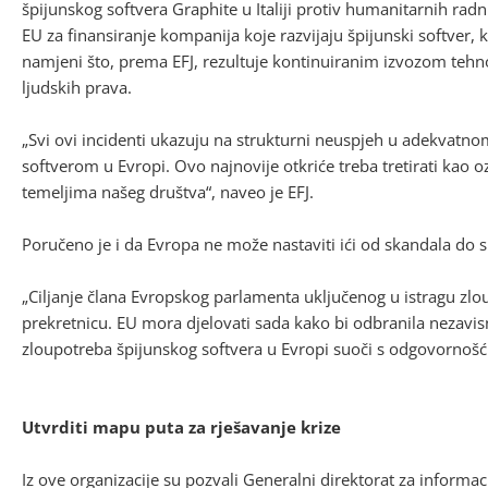
špijunskog softvera Graphite u Italiji protiv humanitarnih radn
EU za finansiranje kompanija koje razvijaju špijunski softver,
namjeni što, prema EFJ, rezultuje kontinuiranim izvozom tehno
ljudskih prava.
„Svi ovi incidenti ukazuju na strukturni neuspjeh u adekvatn
softverom u Evropi. Ovo najnovije otkriće treba tretirati kao oz
temeljima našeg društva“, naveo je EFJ.
Poručeno je i da Evropa ne može nastaviti ići od skandala do s
„Ciljanje člana Evropskog parlamenta uključenog u istragu zlou
prekretnicu. EU mora djelovati sada kako bi odbranila nezavisni
zloupotreba špijunskog softvera u Evropi suoči s odgovornošć
Utvrditi mapu puta za rješavanje krize
Iz ove organizacije su pozvali Generalni direktorat za informac