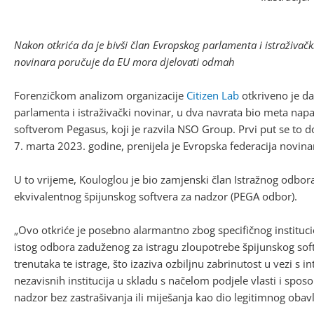
Nakon otkrića da je bivši član Evropskog parlamenta i istraživačk
novinara poručuje da EU mora djelovati odmah
Forenzičkom analizom organizacije
Citizen Lab
otkriveno je da
parlamenta i istraživački novinar, u dva navrata bio meta nap
softverom Pegasus, koji je razvila NSO Group. Prvi put se to 
7. marta 2023. godine, prenijela je Evropska federacija novinar
U to vrijeme, Kouloglou je bio zamjenski član Istražnog odbor
ekvivalentnog špijunskog softvera za nadzor (PEGA odbor).
„Ovo otkriće je posebno alarmantno zbog specifičnog instituci
istog odbora zaduženog za istragu zloupotrebe špijunskog sof
trenutaka te istrage, što izaziva ozbiljnu zabrinutost u vezi s
nezavisnih institucija u skladu s načelom podjele vlasti i spo
nadzor bez zastrašivanja ili miješanja kao dio legitimnog obavlj