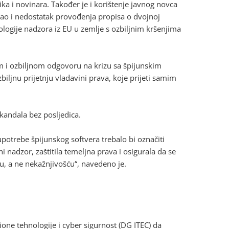
ika i novinara. Također je i korištenje javnog novca
 kao i nedostatak provođenja propisa o dvojnoj
logije nadzora iz EU u zemlje s ozbiljnim kršenjima
om i ozbiljnom odgovoru na krizu sa špijunskim
biljnu prijetnju vladavini prava, koje prijeti samim
kandala bez posljedica.
potrebe špijunskog softvera trebalo bi označiti
 nadzor, zaštitila temeljna prava i osigurala da se
u, a ne nekažnjivošću“, navedeno je.
ione tehnologije i cyber sigurnost (DG ITEC) da