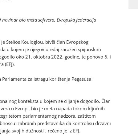
i novinar bio meta softvera, Evropska federacija
 je Stelios Kouloglou, bivši član Evropskog
ada u kojem je njegov uređaj zaražen špijunskim
dogodilo oko 21. oktobra 2022. godine, te ponovo 6. i
a (EFJ).
a Parlamenta za istragu korištenja Pegasusa i
onalnog konteksta u kojem se ciljanje dogodilo. Član
tvera u Evropi, bio je meta napada tokom ključnih
 integritetom parlamentarnog nadzora, zaštitom
sobnošću izabranih predstavnika da kontrolišu državni
anja svojih dužnosti“, rečeno je iz EFJ.