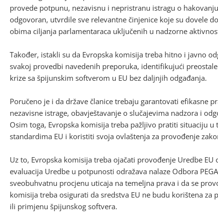
provede potpunu, nezavisnu i nepristranu istragu o hakovanju 
odgovoran, utvrdile sve relevantne činjenice koje su dovele 
obima ciljanja parlamentaraca uključenih u nadzorne aktivnost
Također, istakli su da Evropska komisija treba hitno i javno o
svakoj provedbi navedenih preporuka, identifikujući preostale
krize sa špijunskim softverom u EU bez daljnjih odgađanja.
Poručeno je i da države članice trebaju garantovati efikasne pr
nezavisne istrage, obavještavanje o slučajevima nadzora i odgo
Osim toga, Evropska komisija treba pažljivo pratiti situaciju 
standardima EU i koristiti svoja ovlaštenja za provođenje zako
Uz to, Evropska komisija treba ojačati provođenje Uredbe EU o
evaluacija Uredbe u potpunosti odražava nalaze Odbora PEGA i
sveobuhvatnu procjenu uticaja na temeljna prava i da se prov
komisija treba osigurati da sredstva EU ne budu korištena za
ili primjenu špijunskog softvera.