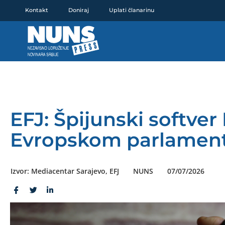
Pređi
Kontakt
Doniraj
Uplati članarinu
na
sadržaj
EFJ: Špijunski softver
Evropskom parlamen
Izvor: Mediacentar Sarajevo, EFJ
NUNS
07/07/2026