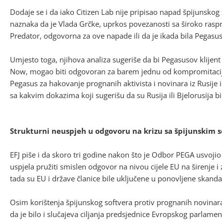
Dodaje se i da iako Citizen Lab nije pripisao napad špijunsko
naznaka da je Vlada Grčke, uprkos povezanosti sa široko ras
Predator, odgovorna za ove napade ili da je ikada bila Pegasus
Umjesto toga, njihova analiza sugeriše da bi Pegasusov klijent 
Now, mogao biti odgovoran za barem jednu od kompromitacija u
Pegasus za hakovanje prognanih aktivista i novinara iz Rusije i
sa kakvim dokazima koji sugerišu da su Rusija ili Bjelorusija bil
Strukturni neuspjeh u odgovoru na krizu sa špijunskim 
EFJ piše i da skoro tri godine nakon što je Odbor PEGA usvojio 
uspjela pružiti smislen odgovor na nivou cijele EU na širenje 
tada su EU i države članice bile uključene u ponovljene skanda
Osim korištenja špijunskog softvera protiv prognanih novinara i 
da je bilo i slučajeva ciljanja predsjednice Evropskog parlame