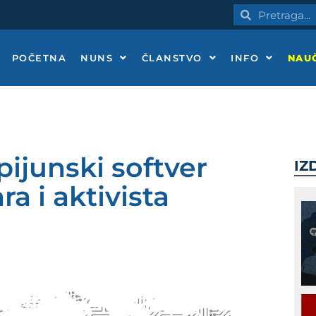
Pretraga
Pretraga
POČETNA
NUNS
ČLANSTVO
INFO
NAUČ
pijunski softver
IZ
a i aktivista