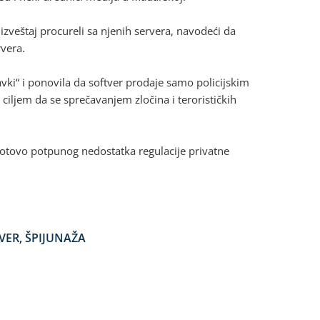
zveštaj procureli sa njenih servera, navodeći da
rvera.
vki“ i ponovila da softver prodaje samo policijskim
ciljem da se sprečavanjem zločina i terorističkih
 gotovo potpunog nedostatka regulacije privatne
VER
,
ŠPIJUNAŽA