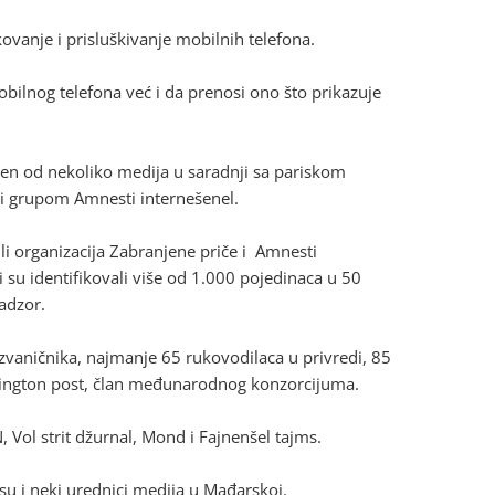
akovanje i prisluškivanje mobilnih telefona.
bilnog telefona već i da prenosi ono što prikazuje
en od nekoliko medija u saradnji sa pariskom
 i grupom Amnesti internešenel.
ili organizacija Zabranjene priče i Amnesti
ri su identifikovali više od 1.000 pojedinaca u 50
nadzor.
 zvaničnika, najmanje 65 rukovodilaca u privredi, 85
ašington post, član međunarodnog konzorcijuma.
, Vol strit džurnal, Mond i Fajnenšel tajms.
su i neki urednici medija u Mađarskoj.