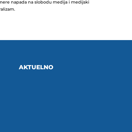
mere napada na slobodu medija i medijski
ralizam.
AKTUELNO