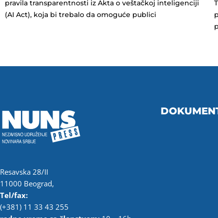
pravila transparentnosti iz Akta o veštačkoj inteligenciji
T
(AI Act), koja bi trebalo da omoguće publici
p
p
DOKUMEN
Resavska 28/II
11000 Beograd,
Tel/fax:
(+381) 11 33 43 255