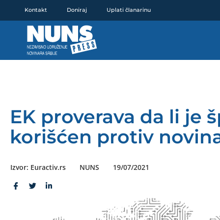
Pređi
Kontakt
Doniraj
Uplati članarinu
na
sadržaj
EK proverava da li je š
korišćen protiv novinar
Izvor: Euractiv.rs
NUNS
19/07/2021