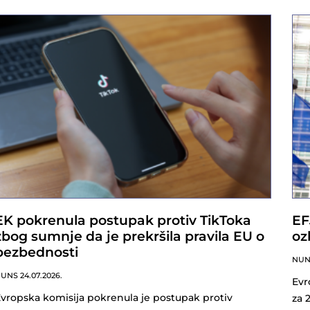
EK pokrenula postupak protiv TikToka
EF
zbog sumnje da je prekršila pravila EU o
oz
bezbednosti
NU
NUNS
24.07.2026.
Evr
vropska komisija pokrenula je postupak protiv
za 