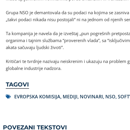
Grupa NSO je demantovala da su podaci na kojima se zasniva i
„takvi podaci nikada nisu postojali“ ni na jednom od njenih se
Ta kompanija je navela da je izveštaj „pun pogrešnih pretposta
organima i tajnim službama “proverenih vlada”, sa “isključivim 
akata sačuvaju ljudski životi”.
Kritičari te tvrdnje nazivaju neiskrenim i ukazuju na problem
globalne industrije nadzora.
TAGOVI
EVROPSKA KOMISIJA
,
MEDIJI
,
NOVINARI
,
NSO
,
SOFT
POVEZANI TEKSTOVI