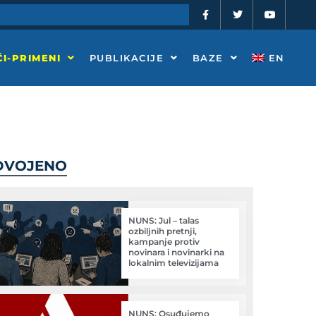
F
T
Y
a
w
o
c
i
u
e
t
t
b
t
u
o
e
b
I-PRIMENI
PUBLIKACIJE
BAZE
EN
o
r
e
k
-
f
DVOJENO
NUNS: Jul – talas
ozbiljnih pretnji,
kampanje protiv
novinara i novinarki na
lokalnim televizijama
NUNS: Osuđujemo