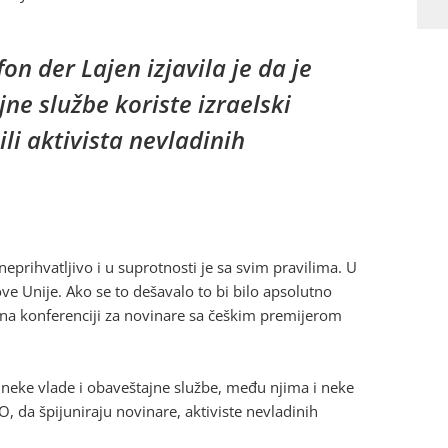
n der Lajen izjavila je da je
jne službe koriste izraelski
li aktivista nevladinih
neprihvatljivo i u suprotnosti je sa svim pravilima. U
e Unije. Ako se to dešavalo to bi bilo apsolutno
gu na konferenciji za novinare sa češkim premijerom
neke vlade i obaveštajne službe, među njima i neke
O, da špijuniraju novinare, aktiviste nevladinih