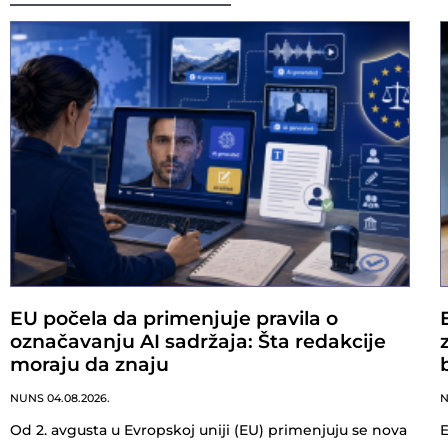
EU počela da primenjuje pravila o
označavanju AI sadržaja: Šta redakcije
moraju da znaju
NUNS
04.08.2026.
Od 2. avgusta u Evropskoj uniji (EU) primenjuju se nova
E