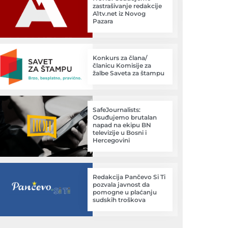
zastrašivanje redakcije
A1tv.net iz Novog
Pazara
Konkurs za člana/
članicu Komisije za
žalbe Saveta za štampu
SafeJournalists:
Osuđujemo brutalan
napad na ekipu BN
televizije u Bosni i
Hercegovini
Redakcija Pančevo Si Ti
pozvala javnost da
pomogne u plaćanju
sudskih troškova