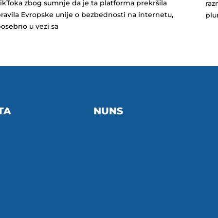
ikToka zbog sumnje da je ta platforma prekršila
raz
ravila Evropske unije o bezbednosti na internetu,
plu
osebno u vezi sa
TA
NUNS