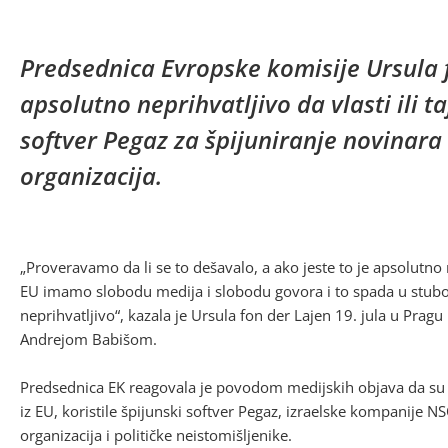
Predsednica Evropske komisije Ursula fo
apsolutno neprihvatljivo da vlasti ili ta
softver Pegaz za špijuniranje novinara i
organizacija.
„Proveravamo da li se to dešavalo, a ako jeste to je apsolutno 
EU imamo slobodu medija i slobodu govora i to spada u stubov
neprihvatljivo“, kazala je Ursula fon der Lajen 19. jula u Pra
Andrejom Babišom.
Predsednica EK reagovala je povodom medijskih objava da su 
iz EU, koristile špijunski softver Pegaz, izraelske kompanije NS
organizacija i političke neistomišljenike.