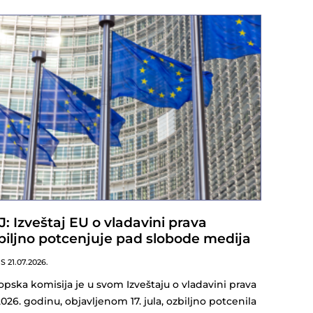
J: Izveštaj EU o vladavini prava
biljno potcenjuje pad slobode medija
NS
21.07.2026.
opska komisija je u svom Izveštaju o vladavini prava
2026. godinu, objavljenom 17. jula, ozbiljno potcenila