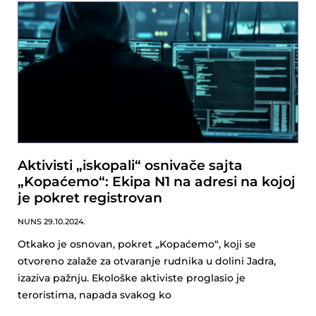
Aktivisti „iskopali“ osnivače sajta
„Kopaćemo“: Ekipa N1 na adresi na kojoj
je pokret registrovan
NUNS
29.10.2024.
Otkako je osnovan, pokret „Kopaćemo“, koji se
otvoreno zalaže za otvaranje rudnika u dolini Jadra,
izaziva pažnju. Ekološke aktiviste proglasio je
teroristima, napada svakog ko