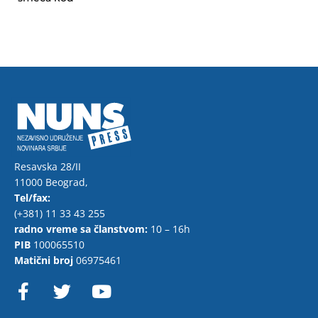
Resavska 28/II
11000 Beograd,
Tel/fax:
(+381) 11 33 43 255
radno vreme sa članstvom:
10 – 16h
PIB
100065510
Matični broj
06975461
F
T
Y
a
w
o
c
i
u