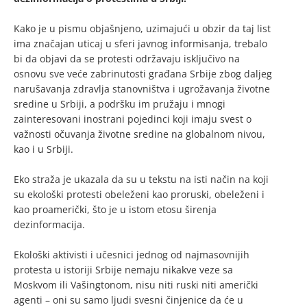
Kako je u pismu objašnjeno, uzimajući u obzir da taj list
ima značajan uticaj u sferi javnog informisanja, trebalo
bi da objavi da se protesti održavaju isključivo na
osnovu sve veće zabrinutosti građana Srbije zbog daljeg
narušavanja zdravlja stanovništva i ugrožavanja životne
sredine u Srbiji, a podršku im pružaju i mnogi
zainteresovani inostrani pojedinci koji imaju svest o
važnosti očuvanja životne sredine na globalnom nivou,
kao i u Srbiji.
Eko straža je ukazala da su u tekstu na isti način na koji
su ekološki protesti obeleženi kao proruski, obeleženi i
kao proamerički, što je u istom etosu širenja
dezinformacija.
Ekološki aktivisti i učesnici jednog od najmasovnijih
protesta u istoriji Srbije nemaju nikakve veze sa
Moskvom ili Vašingtonom, nisu niti ruski niti američki
agenti – oni su samo ljudi svesni činjenice da će u