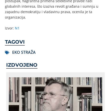
postupak, flagrantna primena selektivne pravde radi
globalnih interesa, što izaziva revolt građana i sumnju u
zapadnu demokratiju i vladavinu prava, ocenila je ta
organizacija.
Izvor:
N1
TAGOVI
EKO STRAŽA
IZDVOJENO