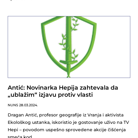
Antić: Novinarka Hepija zahtevala da
„ublažim“ izjavu protiv vlasti
NUNS
28.03.2024.
Dragan Antić, profesor geografije iz Vranja i aktivista
Ekološkog ustanka, iskoristio je gostovanje uživo na TV
Hepi – povodom uspešno sprovedene akcije čišćenja
smeća kod