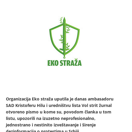
Organizacija Eko straža uputila je danas ambasadoru
SAD Kristoferu Hilu i uredništvu lista Vol strit žurnal
otvoreno pismo u kome su, povodom članka u tom
listu, upozorili na izuzetno neprofesionalno,
jednostrano i nestinito izveštavanje i širenje
dezinformacija o protestima u Srbiji.