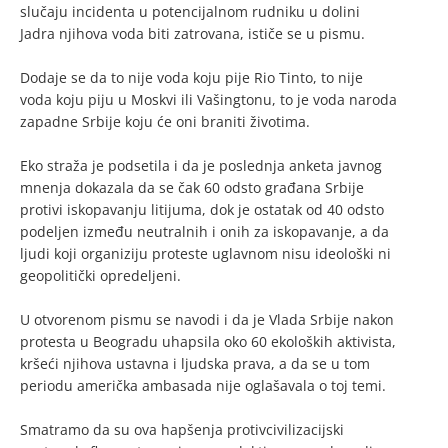
slučaju incidenta u potencijalnom rudniku u dolini
Jadra njihova voda biti zatrovana, ističe se u pismu.
Dodaje se da to nije voda koju pije Rio Tinto, to nije
voda koju piju u Moskvi ili Vašingtonu, to je voda naroda
zapadne Srbije koju će oni braniti životima.
Eko straža je podsetila i da je poslednja anketa javnog
mnenja dokazala da se čak 60 odsto građana Srbije
protivi iskopavanju litijuma, dok je ostatak od 40 odsto
podeljen između neutralnih i onih za iskopavanje, a da
ljudi koji organiziju proteste uglavnom nisu ideološki ni
geopolitički opredeljeni.
U otvorenom pismu se navodi i da je Vlada Srbije nakon
protesta u Beogradu uhapsila oko 60 ekoloških aktivista,
kršeći njihova ustavna i ljudska prava, a da se u tom
periodu američka ambasada nije oglašavala o toj temi.
Smatramo da su ova hapšenja protivcivilizacijski