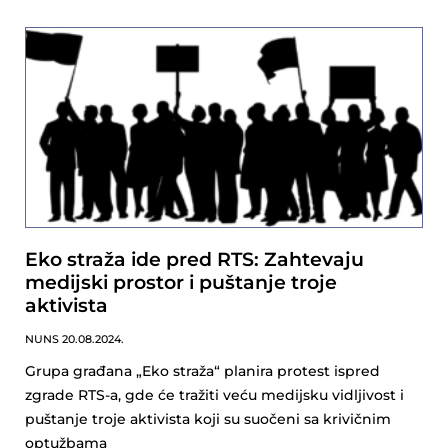
Eko straža ide pred RTS: Zahtevaju
medijski prostor i puštanje troje
aktivista
NUNS
20.08.2024.
Grupa građana „Eko straža“ planira protest ispred
zgrade RTS-a, gde će tražiti veću medijsku vidljivost i
puštanje troje aktivista koji su suočeni sa krivičnim
optužbama