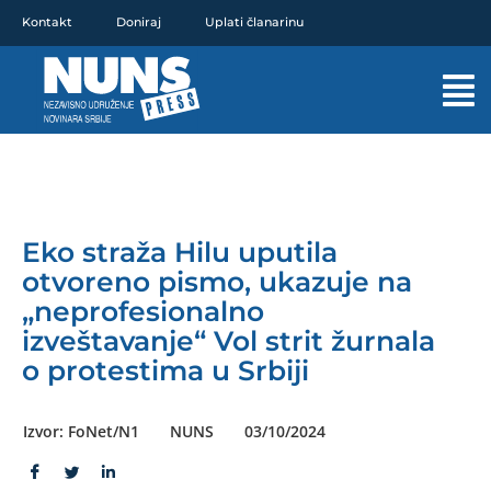
Pređi
Kontakt
Doniraj
Uplati članarinu
na
sadržaj
Mai
Men
Eko straža Hilu uputila
otvoreno pismo, ukazuje na
„neprofesionalno
izveštavanje“ Vol strit žurnala
o protestima u Srbiji
Izvor: FoNet/N1
NUNS
03/10/2024