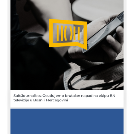
SafeJournalists: Osuđujemo brutalan napad na ekipu BN
televizije u Bosni i Hercegovini