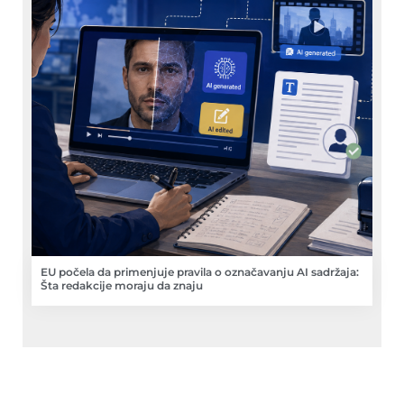
EU počela da primenjuje pravila o označavanju AI sadržaja:
Šta redakcije moraju da znaju