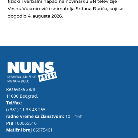
fizički i verbalni napad na novinarku BN televizije
Vesnu Vukmirović i snimatelja Srđana Đurića, koji se
dogodio 4. augusta 2026.
Resavska 28/II
11000 Beograd,
Tel/fax:
(+381) 11 33 43 255
radno vreme sa članstvom:
10 – 16h
PIB
100065510
Matični broj
06975461
F
T
Y