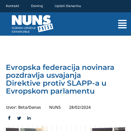
Pređi
Kontakt
Doniraj
Uplati članarinu
na
sadržaj
Mai
Men
Evropska federacija novinara
pozdravlja usvajanja
Direktive protiv SLAPP-a u
Evropskom parlamentu
Izvor: Beta/Danas
NUNS
28/02/2024