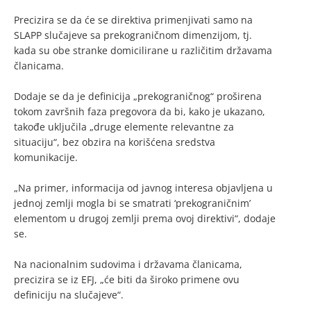
Precizira se da će se direktiva primenjivati samo na
SLAPP slučajeve sa prekograničnom dimenzijom, tj.
kada su obe stranke domicilirane u različitim državama
članicama.
Dodaje se da je definicija „prekograničnog“ proširena
tokom završnih faza pregovora da bi, kako je ukazano,
takođe uključila „druge elemente relevantne za
situaciju“, bez obzira na korišćena sredstva
komunikacije.
„Na primer, informacija od javnog interesa objavljena u
jednoj zemlji mogla bi se smatrati ‘prekograničnim’
elementom u drugoj zemlji prema ovoj direktivi“, dodaje
se.
Na nacionalnim sudovima i državama članicama,
precizira se iz EFJ, „će biti da široko primene ovu
definiciju na slučajeve“.