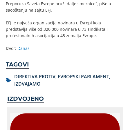
Preporuka Saveta Evrope pruži dalje smernice“, piše u
saopštenju na sajtu EFJ.
EFJ je najveća organizacija novinara u Evropi koja
predstavlja više od 320.000 novinara u 73 sindikata i
profesionalnih asocijacija u 45 zemalja Evrope.
Izvor:
Danas
TAGOVI
DIREKTIVA PROTIV
,
EVROPSKI PARLAMENT
,
IZDVAJAMO
IZDVOJENO