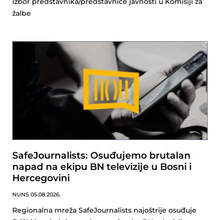
izbor predstavnika/predstavnice javnosti u Komisiji za
žalbe
SafeJournalists: Osuđujemo brutalan
napad na ekipu BN televizije u Bosni i
Hercegovini
NUNS
05.08.2026.
Regionalna mreža SafeJournalists najoštrije osuđuje