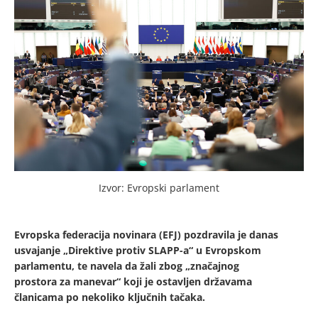
Izvor: Evropski parlament
Evropska federacija novinara (EFJ) pozdravila je danas
usvajanje „Direktive protiv SLAPP-a“ u Evropskom
parlamentu, te navela da žali zbog „značajnog
prostora za manevar“ koji je ostavljen državama
članicama po nekoliko ključnih tačaka.