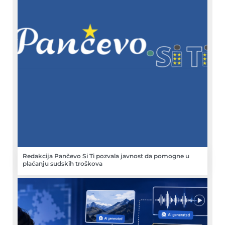
Redakcija Pančevo Si Ti pozvala javnost da pomogne u
plaćanju sudskih troškova