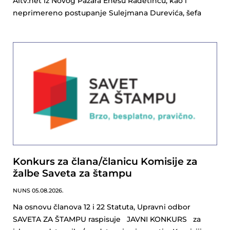
A1tv.net iz Novog Pazara Enesu Radetincu, kao i
neprimereno postupanje Sulejmana Durevića, šefa
Konkurs za člana/članicu Komisije za
žalbe Saveta za štampu
NUNS
05.08.2026.
Na osnovu članova 12 i 22 Statuta, Upravni odbor
SAVETA ZA ŠTAMPU raspisuje JAVNI KONKURS za