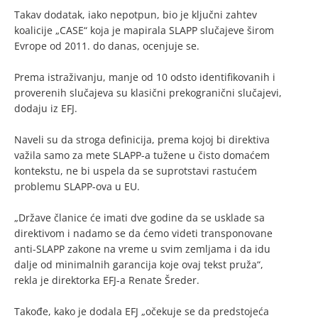
Takav dodatak, iako nepotpun, bio je ključni zahtev
koalicije „CASE“ koja je mapirala SLAPP slučajeve širom
Evrope od 2011. do danas, ocenjuje se.
Prema istraživanju, manje od 10 odsto identifikovanih i
proverenih slučajeva su klasični prekogranični slučajevi,
dodaju iz EFJ.
Naveli su da stroga definicija, prema kojoj bi direktiva
važila samo za mete SLAPP-a tužene u čisto domaćem
kontekstu, ne bi uspela da se suprotstavi rastućem
problemu SLAPP-ova u EU.
„Države članice će imati dve godine da se usklade sa
direktivom i nadamo se da ćemo videti transponovane
anti-SLAPP zakone na vreme u svim zemljama i da idu
dalje od minimalnih garancija koje ovaj tekst pruža“,
rekla je direktorka EFJ-a Renate Šreder.
Takođe, kako je dodala EFJ „očekuje se da predstojeća