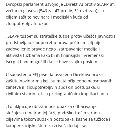
Evropski parlament usvojio je „Direktivu protiv SLAPP-a“,
većinom glasova (546 za, 47 protiv, 31 uzdržan), sa
ciljem zaštite novinara i medijskih kuća od
zloupotrebljivih tužbi.
„SLAPP tužbe“ su strateške tužbe protiv učešća javnosti i
predstavljaju zloupotrebu prava pošto im cilj nije
zadovoljenje pravde nego „zatrpavanje“ medija i
aktivista tužbama kako bi ih finansijski i vremenski
iscrpili i onemogućili da se bave svojim poslom.
U saopštenju EFJ piše da usvojena Direktiva pruža
zaštite novinarima koji su meta očigledno neosnovanih
zahteva ili zloupotrebljivih sudskih postupaka, u
civilnim stvarima, i sa prekograničnim implikacijama.
„To uključuje ubrzani postupak za odbacivanje
slučajeva u najranijoj fazi, podršku trećih strana
ciljevima tokom sudskih postupaka, kazne za tužioce i
kompenzacijske štete za žrtve“, dodaje se.