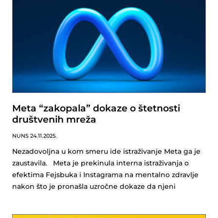
Meta “zakopala” dokaze o štetnosti
društvenih mreža
NUNS
24.11.2025.
Nezadovoljna u kom smeru ide istraživanje Meta ga je
zaustavila. Meta je prekinula interna istraživanja o
efektima Fejsbuka i Instagrama na mentalno zdravlje
nakon što je pronašla uzročne dokaze da njeni