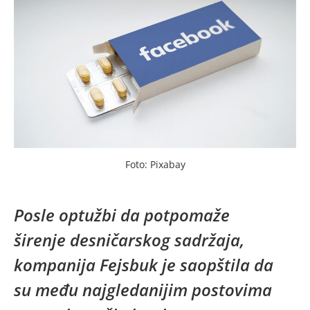
Foto: Pixabay
Posle optužbi da potpomaže
širenje desničarskog sadržaja,
kompanija Fejsbuk je saopštila da
su među najgledanijim postovima