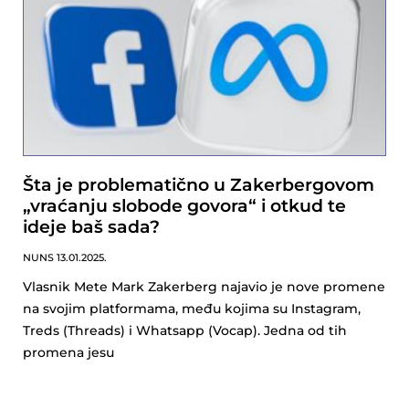
Šta je problematično u Zakerbergovom
„vraćanju slobode govora“ i otkud te
ideje baš sada?
NUNS
13.01.2025.
Vlasnik Mete Mark Zakerberg najavio je nove promene
na svojim platformama, među kojima su Instagram,
Treds (Threads) i Whatsapp (Vocap). Jedna od tih
promena jesu