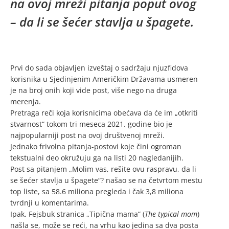
na ovoj mreži pitanja poput ovog
– da li se šećer stavlja u špagete.
Prvi do sada objavljen izveštaj o sadržaju njuzfidova
korisnika u Sjedinjenim Američkim Državama usmeren
je na broj onih koji vide post, više nego na druga
merenja.
Pretraga reči koja korisnicima obećava da će im „otkriti
stvarnost“ tokom tri meseca 2021. godine bio je
najpopularniji post na ovoj društvenoj mreži.
Jednako frivolna pitanja-postovi koje čini ogroman
tekstualni deo okružuju ga na listi 20 nagledanijih.
Post sa pitanjem „Molim vas, rešite ovu raspravu, da li
se šećer stavlja u špagete“? našao se na četvrtom mestu
top liste, sa 58.6 miliona pregleda i čak 3,8 miliona
tvrdnji u komentarima.
Ipak, Fejsbuk stranica „Tipična mama“ (
The typical mom
)
našla se, može se reći, na vrhu kao jedina sa dva posta