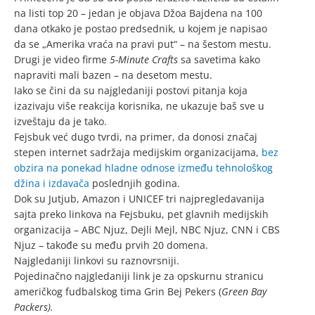
na listi top 20 – jedan je objava Džoa Bajdena na 100
dana otkako je postao predsednik, u kojem je napisao
da se „Amerika vraća na pravi put“ – na šestom mestu.
Drugi je video firme
5-Minute Crafts
sa savetima kako
napraviti mali bazen – na desetom mestu.
Iako se čini da su najgledaniji postovi pitanja koja
izazivaju više reakcija korisnika, ne ukazuje baš sve u
izveštaju da je tako.
Fejsbuk već dugo tvrdi, na primer, da donosi značaj
stepen internet sadržaja medijskim organizacijama,
bez
obzira na ponekad hladne odnose između tehnološkog
džina i izdavača
poslednjih godina.
Dok su Jutjub, Amazon i UNICEF tri najpregledavanija
sajta preko linkova na Fejsbuku, pet glavnih medijskih
organizacija – ABC Njuz, Dejli Mejl, NBC Njuz, CNN i CBS
Njuz – takođe su među prvih 20 domena.
Najgledaniji linkovi su raznovrsniji.
Pojedinačno najgledaniji link je za opskurnu stranicu
američkog fudbalskog tima Grin Bej Pekers (
Green Bay
Packers
).