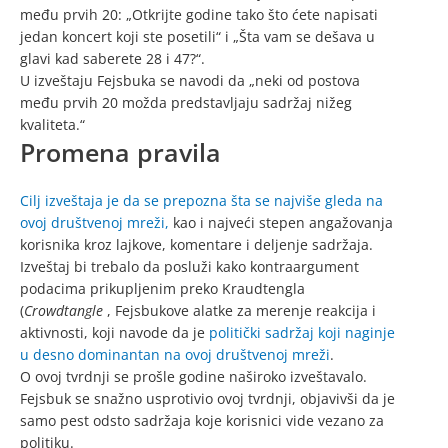
među prvih 20: „Otkrijte godine tako što ćete napisati
jedan koncert koji ste posetili“ i „Šta vam se dešava u
glavi kad saberete 28 i 47?“.
U izveštaju Fejsbuka se navodi da „neki od postova
među prvih 20 možda predstavljaju sadržaj nižeg
kvaliteta.“
Promena pravila
Cilj izveštaja je da se prepozna šta se najviše gleda na
ovoj društvenoj mreži,
kao i najveći stepen angažovanja
korisnika kroz lajkove, komentare i deljenje sadržaja.
Izveštaj bi trebalo da posluži kako kontraargument
podacima prikupljenim preko Kraudtengla
(
Crowdtangle
, Fejsbukove alatke za merenje reakcija i
aktivnosti, koji navode da je
politički sadržaj koji naginje
u desno dominantan na ovoj društvenoj mreži
.
O ovoj tvrdnji se prošle godine naširoko izveštavalo.
Fejsbuk se snažno usprotivio ovoj tvrdnji, objavivši da je
samo pest odsto sadržaja koje korisnici vide vezano za
politiku.