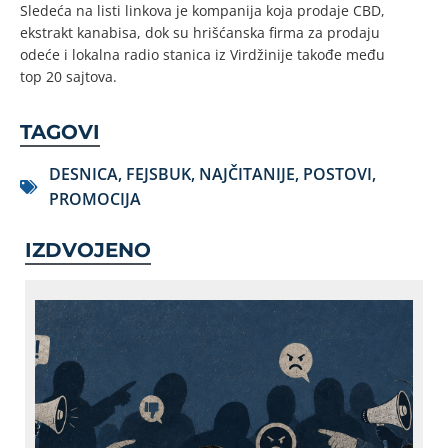
Sledeća na listi linkova je kompanija koja prodaje CBD,
ekstrakt kanabisa, dok su hrišćanska firma za prodaju
odeće i lokalna radio stanica iz Virdžinije takođe među
top 20 sajtova.
TAGOVI
DESNICA
,
FEJSBUK
,
NAJČITANIJE
,
POSTOVI
,
PROMOCIJA
IZDVOJENO