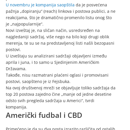
U novembru je kompanija saopštila
da je posvećena
pažnja „dopiranju“ (reach) linkova i postova publici, a ne
reakcijama, što je dramatično promenilo listu onog što
je „najpopularnije“.
Novi izveštaj je, na sličan način, usredsređen na
najgledaniji sadržaj, više nego na bilo koji drugi oblik
merenja, te su se na predstavljenoj listi našli bezopasni
postovi.
U izveštaju su analizirani sadržaji objavljeni između
aprila i juna, i to samo u Sjedinjenim Američkim
Državama.
Takođe, nisu razmatrani plaćeni oglasi i promovisani
postovi, saopšteno je iz Fejsbuka.
Na ovoj društvenoj mreži se objavljuje toliko sadržaja da
top 20 postova zajedno čine „manje od jedne desetine
odsto svih pregleda sadržaja u Americi“, tvrdi
kompanija.
Američki fudbal i CBD
Primećeno je da su dva posta izrazito različita od ostalih