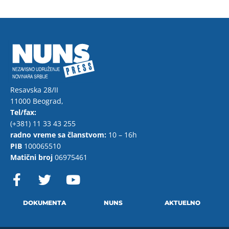
Resavska 28/II
11000 Beograd,
Tel/fax:
(+381) 11 33 43 255
radno vreme sa članstvom:
10 – 16h
PIB
100065510
Matični broj
06975461
F
T
Y
a
w
o
c
i
u
e
t
t
DOKUMENTA
NUNS
AKTUELNO
b
t
u