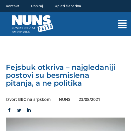
Pređi
Kontakt
Doniraj
Uplati članarinu
na
sadržaj
Mai
Men
Fejsbuk otkriva – najgledaniji
postovi su besmislena
pitanja, a ne politika
Izvor: BBC na srpskom
NUNS
23/08/2021