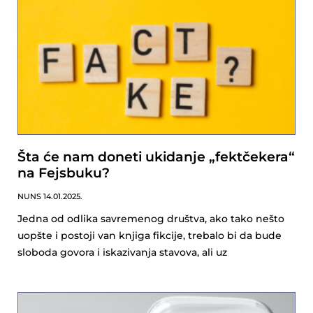
Šta će nam doneti ukidanje „fektčekera“
na Fejsbuku?
NUNS
14.01.2025.
Jedna od odlika savremenog društva, ako tako nešto
uopšte i postoji van knjiga fikcije, trebalo bi da bude
sloboda govora i iskazivanja stavova, ali uz