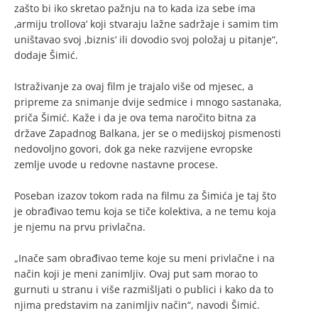
zašto bi iko skretao pažnju na to kada iza sebe ima
‚armiju trollova‘ koji stvaraju lažne sadržaje i samim tim
uništavao svoj ‚biznis‘ ili dovodio svoj položaj u pitanje“,
dodaje Šimić.
Istraživanje za ovaj film je trajalo više od mjesec, a
pripreme za snimanje dvije sedmice i mnogo sastanaka,
priča Šimić. Kaže i da je ova tema naročito bitna za
države Zapadnog Balkana, jer se o medijskoj pismenosti
nedovoljno govori, dok ga neke razvijene evropske
zemlje uvode u redovne nastavne procese.
Poseban izazov tokom rada na filmu za Šimića je taj što
je obrađivao temu koja se tiče kolektiva, a ne temu koja
je njemu na prvu privlačna.
„Inače sam obrađivao teme koje su meni privlačne i na
način koji je meni zanimljiv. Ovaj put sam morao to
gurnuti u stranu i više razmišljati o publici i kako da to
njima predstavim na zanimljiv način“, navodi Šimić.