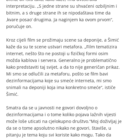
interpretaciju. „S jedne strane su shvaćeni ozbiljnim i
bitnim, a s druge strane ih se nipodaštava time da
‚kvare posao‘ drugima. Ja naginjem ka ovom prvom“,
poručuje on.
Kroz cijeli film se prožimaju scene sa deponije, a Šimić
kaže da su te scene ustvari metafora. „Film tematizira
internet, nešto što ne postoji u fizičkoj formi osim
možda kablova i servera. Generalno je problematično
kako predstaviti taj svijet, a da to nije generičan prikaz.
Mi smo se odlučili za metaforu, pošto se film bavi
dezinformacijama koje su smeće interneta, mi smo
snimali na deponiji koja ima konkretno smeće“, ističe
Šimić.
Smatra da se u javnosti ne govori dovoljno o
dezinformacijama i o tome koliko pojava lažnih vijesti
može loše uticati na cjelokupno društvo.“Moj doživljaj je
da se o tome apsolutno nikako ne govori, štaviše, u
pitanju je tema koju svi koriste kako mogu. Tako da