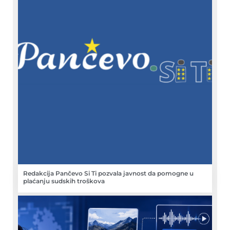
Redakcija Pančevo Si Ti pozvala javnost da pomogne u
plaćanju sudskih troškova