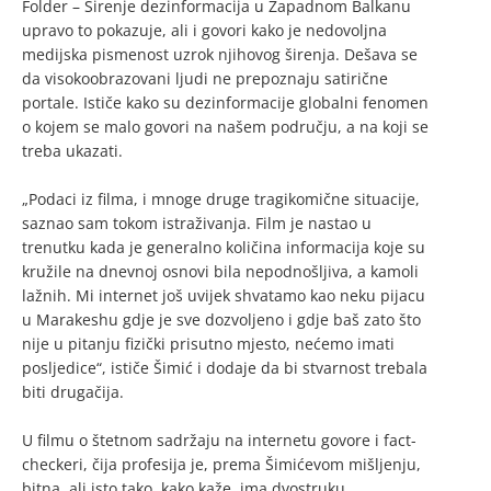
Folder – Širenje dezinformacija u Zapadnom Balkanu
upravo to pokazuje, ali i govori kako je nedovoljna
medijska pismenost uzrok njihovog širenja. Dešava se
da visokoobrazovani ljudi ne prepoznaju satirične
portale. Ističe kako su dezinformacije globalni fenomen
o kojem se malo govori na našem području, a na koji se
treba ukazati.
„Podaci iz filma, i mnoge druge tragikomične situacije,
saznao sam tokom istraživanja. Film je nastao u
trenutku kada je generalno količina informacija koje su
kružile na dnevnoj osnovi bila nepodnošljiva, a kamoli
lažnih. Mi internet još uvijek shvatamo kao neku pijacu
u Marakeshu gdje je sve dozvoljeno i gdje baš zato što
nije u pitanju fizički prisutno mjesto, nećemo imati
posljedice“, ističe Šimić i dodaje da bi stvarnost trebala
biti drugačija.
U filmu o štetnom sadržaju na internetu govore i fact-
checkeri, čija profesija je, prema Šimićevom mišljenju,
bitna, ali isto tako, kako kaže, ima dvostruku