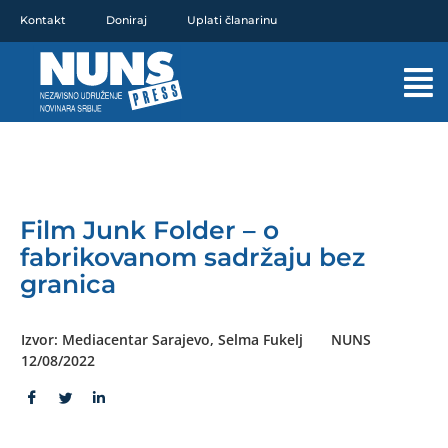
Pređi
Kontakt
Doniraj
Uplati članarinu
na
sadržaj
Mai
Men
Film Junk Folder – o
fabrikovanom sadržaju bez
granica
Izvor: Mediacentar Sarajevo, Selma Fukelj
NUNS
12/08/2022