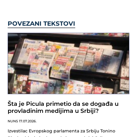
POVEZANI TEKSTOVI
Šta je Picula primetio da se događa u
provladinim medijima u Srbiji?
NUNS
17.07.2026.
Izvestilac Evropskog parlamenta za Srbiju Tonino