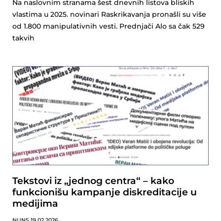
Na naslovnim stranama šest dnevnih listova bliskih
vlastima u 2025. novinari Raskrikavanja pronašli su više
od 1.800 manipulativnih vesti. Prednjači Alo sa čak 529
takvih
Tekstovi iz „jednog centra“ – kako
funkcionišu kampanje diskreditacije u
medijima
NUNS
19.02.2026.