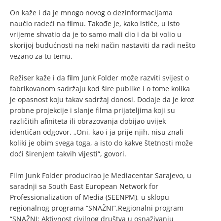
On kaže i da je mnogo novog o dezinformacijama
naučio radeći na filmu. Takođe je, kako ističe, u isto
vrijeme shvatio da je to samo mali dio i da bi volio u
skorijoj budućnosti na neki način nastaviti da radi nešto
vezano za tu temu.
Režiser kaže i da film Junk Folder može razviti svijest o
fabrikovanom sadržaju kod šire publike i o tome kolika
je opasnost koju takav sadržaj donosi. Dodaje da je kroz
probne projekcije i slanje filma prijateljima koji su
različitih afiniteta ili obrazovanja dobijao uvijek
identičan odgovor. „Oni, kao i ja prije njih, nisu znali
koliki je obim svega toga, a isto do kakve štetnosti može
doći širenjem takvih vijesti“, govori.
Film Junk Folder producirao je Mediacentar Sarajevo, u
saradnji sa South East European Network for
Professionalization of Media (SEENPM), u sklopu
regionalnog programa “SNAŽNI”.Regionalni program
“SNAŽNI: Aktivnost civilnog društva u osnaživanju