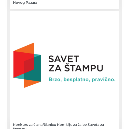
Novog Pazara
Konkurs za člana/članicu Komisije za žalbe Saveta za
štampu