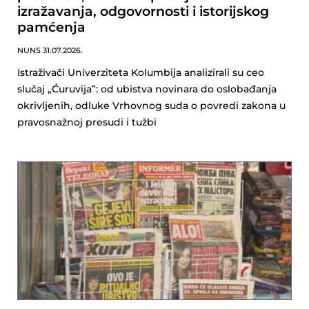
izražavanja, odgovornosti i istorijskog
pamćenja
NUNS
31.07.2026.
Istraživači Univerziteta Kolumbija analizirali su ceo
slučaj „Ćuruvija”: od ubistva novinara do oslobađanja
okrivljenih, odluke Vrhovnog suda o povredi zakona u
pravosnažnoj presudi i tužbi