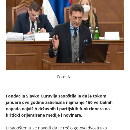
Foto: N1
Fondacija Slavko Ćuruvija saopštila je da je tokom
januara ove godine zabeležila najmanje 160 verbalnih
napada najviših državnih i partijskih funkcionera na
kritički orijentisane medije i novinare.
U saopštenju se navodi da je reč o gotovo dvostruko