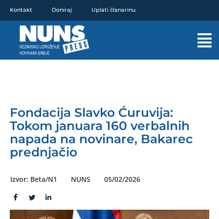
Pređi
Kontakt
Doniraj
Uplati članarinu
na
sadržaj
Mai
Men
Fondacija Slavko Ćuruvija:
Tokom januara 160 verbalnih
napada na novinare, Bakarec
prednjačio
Izvor: Beta/N1
NUNS
05/02/2026