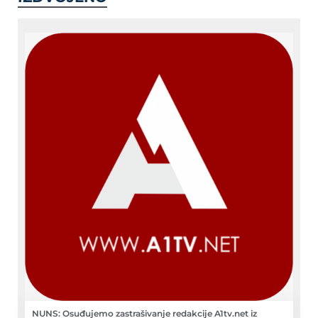
NUNS: Osuđujemo zastrašivanje redakcije A1tv.net iz