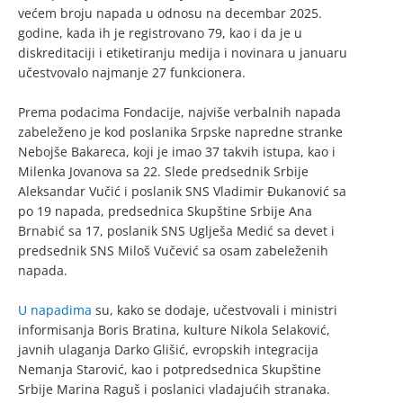
većem broju napada u odnosu na decembar 2025.
godine, kada ih je registrovano 79, kao i da je u
diskreditaciji i etiketiranju medija i novinara u januaru
učestvovalo najmanje 27 funkcionera.
Prema podacima Fondacije, najviše verbalnih napada
zabeleženo je kod poslanika Srpske napredne stranke
Nebojše Bakareca, koji je imao 37 takvih istupa, kao i
Milenka Jovanova sa 22. Slede predsednik Srbije
Aleksandar Vučić i poslanik SNS Vladimir Đukanović sa
po 19 napada, predsednica Skupštine Srbije Ana
Brnabić sa 17, poslanik SNS Uglješa Medić sa devet i
predsednik SNS Miloš Vučević sa osam zabeleženih
napada.
U napadima
su, kako se dodaje, učestvovali i ministri
informisanja Boris Bratina, kulture Nikola Selaković,
javnih ulaganja Darko Glišić, evropskih integracija
Nemanja Starović, kao i potpredsednica Skupštine
Srbije Marina Raguš i poslanici vladajućih stranaka.