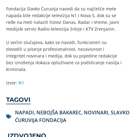
Fondacija Slavko Ćuruvija navodi da su najčešće mete
napada bile redakcije televizija N1 i Nova S, dok su se
ređe na meti nalazili listovi Danas, Radar i Vreme, javni
medijski servis Radio-televizija Srbije i KTV Zrenjanin.
U većini slučajeva, kako se navodi, funkcioneri su
dovodili u pitanje profesionalnost, nezavisnost i
integritet novinara i medija, dok su pojedine redakcije
bez iznošenja dokaza optuživane za podsticanje nasilja i
kriminala.
Izvor:
N1
TAGOVI
NAPADI
,
NEBOJŠA BAKAREC
,
NOVINARI
,
SLAVKO
ĆURUVIJA FONDACIJA
IZDVOJENO