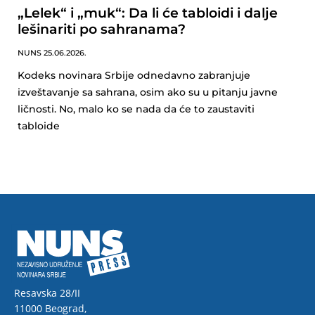
„Lelek“ i „muk“: Da li će tabloidi i dalje
lešinariti po sahranama?
NUNS
25.06.2026.
Kodeks novinara Srbije odnedavno zabranjuje
izveštavanje sa sahrana, osim ako su u pitanju javne
ličnosti. No, malo ko se nada da će to zaustaviti
tabloide
Resavska 28/II
11000 Beograd,