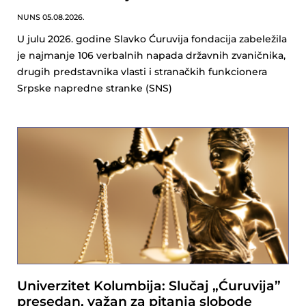
NUNS
05.08.2026.
U julu 2026. godine Slavko Ćuruvija fondacija zabeležila
je najmanje 106 verbalnih napada državnih zvaničnika,
drugih predstavnika vlasti i stranačkih funkcionera
Srpske napredne stranke (SNS)
Univerzitet Kolumbija: Slučaj „Ćuruvija”
presedan, važan za pitanja slobode