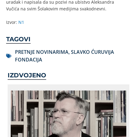
uradak i napisala da su pozivi na ubistvo Aleksandra
Vučića na svim Šolakovim medijima svakodnevni.
Izvor:
N1
TAGOVI
PRETNJE NOVINARIMA
,
SLAVKO ĆURUVIJA
FONDACIJA
IZDVOJENO