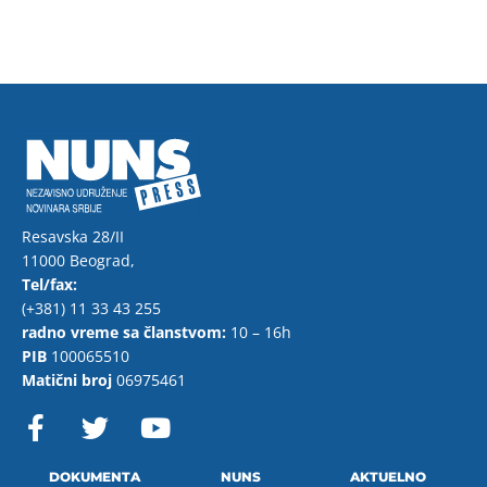
Resavska 28/II
11000 Beograd,
Tel/fax:
(+381) 11 33 43 255
radno vreme sa članstvom:
10 – 16h
PIB
100065510
Matični broj
06975461
F
T
Y
a
w
o
c
i
u
e
t
t
DOKUMENTA
NUNS
AKTUELNO