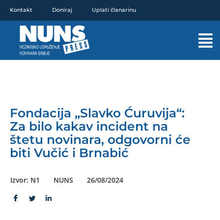
Pređi
Kontakt
Doniraj
Uplati članarinu
na
sadržaj
Mai
Men
Fondacija „Slavko Ćuruvija“:
Za bilo kakav incident na
štetu novinara, odgovorni će
biti Vučić i Brnabić
Izvor: N1
NUNS
26/08/2024