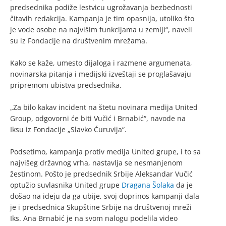
predsednika podiže lestvicu ugrožavanja bezbednosti
čitavih redakcija. Kampanja je tim opasnija, utoliko što
je vode osobe na najvišim funkcijama u zemlji“, naveli
su iz Fondacije na društvenim mrežama.
Kako se kaže, umesto dijaloga i razmene argumenata,
novinarska pitanja i medijski izveštaji se proglašavaju
pripremom ubistva predsednika.
„Za bilo kakav incident na štetu novinara medija United
Group, odgovorni će biti Vučić i Brnabić“, navode na
Iksu iz Fondacije „Slavko Ćuruvija“.
Podsetimo, kampanja protiv medija United grupe, i to sa
najvišeg državnog vrha, nastavlja se nesmanjenom
žestinom. Pošto je predsednik Srbije Aleksandar Vučić
optužio suvlasnika United grupe
Dragana Šolaka
da je
došao na ideju da ga ubije, svoj doprinos kampanji dala
je i predsednica Skupštine Srbije na društvenoj mreži
Iks. Ana Brnabić je na svom nalogu podelila video