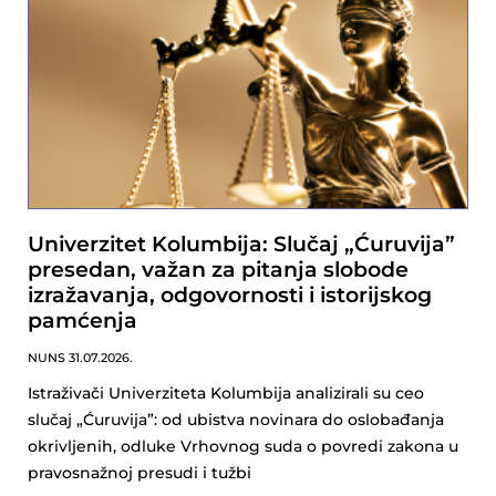
Univerzitet Kolumbija: Slučaj „Ćuruvija”
presedan, važan za pitanja slobode
izražavanja, odgovornosti i istorijskog
pamćenja
NUNS
31.07.2026.
Istraživači Univerziteta Kolumbija analizirali su ceo
slučaj „Ćuruvija”: od ubistva novinara do oslobađanja
okrivljenih, odluke Vrhovnog suda o povredi zakona u
pravosnažnoj presudi i tužbi