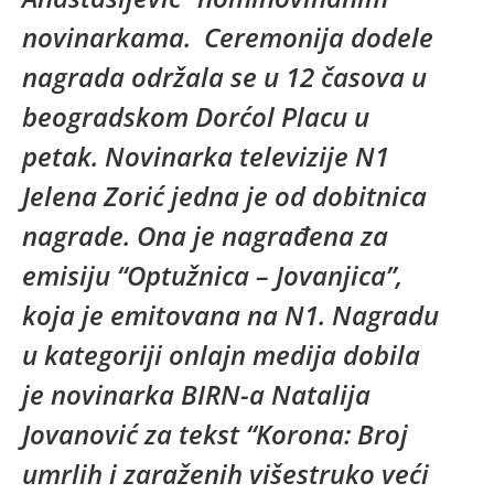
novinarkama. Ceremonija dodele
nagrada održala se u 12 časova u
beogradskom Dorćol Placu u
petak. Novinarka televizije N1
Jelena Zorić jedna je od dobitnica
nagrade. Ona je nagrađena za
emisiju “Optužnica – Jovanjica”,
koja je emitovana na N1. Nagradu
u kategoriji onlajn medija dobila
je novinarka BIRN-a Natalija
Jovanović za tekst “Korona: Broj
umrlih i zaraženih višestruko veći