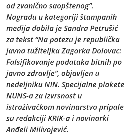
od zvanično saopštenog”.
Nagradu u kategoriji štampanih
medija dobila je Sandra Petrušić
za tekst “Na potezu je republička
javna tužiteljka Zagorka Dolovac:
Falsifikovanje podataka bitnih po
javno zdravlje”, objavljen u
nedeljniku NIN. Specijalne plakete
NUNS-a za izvrsnost u
istraživačkom novinarstvo pripale
su redakciji KRIK-a i novinarki
Anđeli Milivojević.