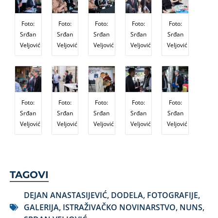
Foto:
Foto:
Foto:
Foto:
Foto:
Srđan
Srđan
Srđan
Srđan
Srđan
Veljović
Veljović
Veljović
Veljović
Veljović
Foto:
Foto:
Foto:
Foto:
Foto:
Srđan
Srđan
Srđan
Srđan
Srđan
Veljović
Veljović
Veljović
Veljović
Veljović
TAGOVI
DEJAN ANASTASIJEVIĆ
,
DODELA
,
FOTOGRAFIJE
,
GALERIJA
,
ISTRAŽIVAČKO NOVINARSTVO
,
NUNS
,