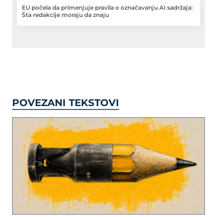
EU počela da primenjuje pravila o označavanju AI sadržaja:
Šta redakcije moraju da znaju
POVEZANI TEKSTOVI