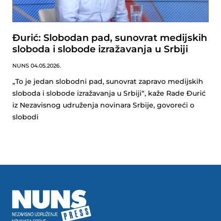
Đurić: Slobodan pad, sunovrat medijskih
sloboda i slobode izražavanja u Srbiji
NUNS
04.05.2026.
„To je jedan slobodni pad, sunovrat zapravo medijskih
sloboda i slobode izražavanja u Srbiji“, kaže Rade Đurić
iz Nezavisnog udruženja novinara Srbije, govoreći o
slobodi