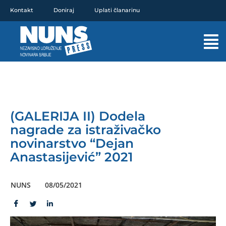
Pređi
Kontakt
Doniraj
Uplati članarinu
na
sadržaj
Mai
Men
(GALERIJA II) Dodela
nagrade za istraživačko
novinarstvo “Dejan
Anastasijević” 2021
NUNS
08/05/2021