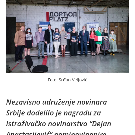
Foto: Srđan Veljović
Nezavisno udruženje novinara
Srbije dodelilo je nagradu za
istraživačko novinarstvo “Dejan
Anastasijević” nominovinanim