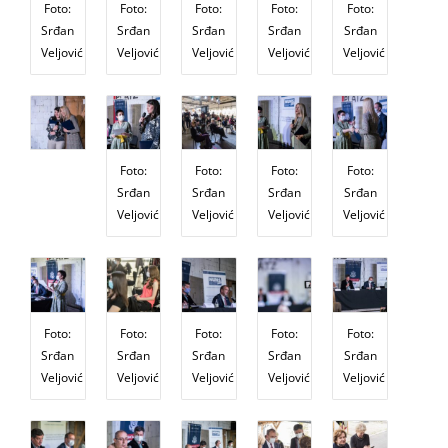
Foto:
Foto:
Foto:
Foto:
Foto:
Srđan
Srđan
Srđan
Srđan
Srđan
Veljović
Veljović
Veljović
Veljović
Veljović
Foto:
Foto:
Foto:
Foto:
Srđan
Srđan
Srđan
Srđan
Veljović
Veljović
Veljović
Veljović
Foto:
Foto:
Foto:
Foto:
Foto:
Srđan
Srđan
Srđan
Srđan
Srđan
Veljović
Veljović
Veljović
Veljović
Veljović