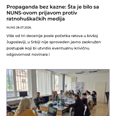
Propaganda bez kazne: Šta je bilo sa
NUNS-ovom prijavom protiv
ratnohuškačkih medija
NUNS
28.07.2026.
Više od tri decenije posle početka ratova u bivšoj
Jugoslaviji, u Srbiji nije sproveden javno zaokružen
postupak koji bi utvrdio eventualnu krivičnu
odgovornost novinara i