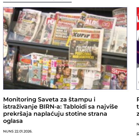
Monitoring Saveta za štampu i
istraživanje BIRN-a: Tabloidi sa najviše
prekršaja naplaćuju stotine strana
oglasa
NUNS
22.01.2026.
R