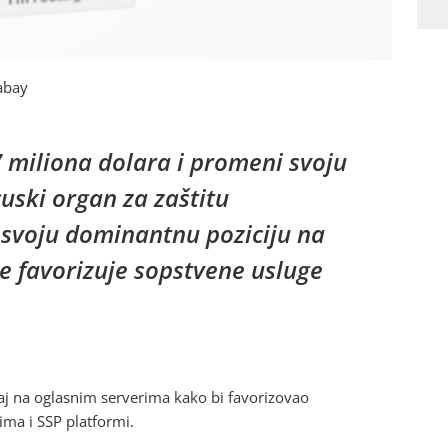
abay
7 miliona dolara i promeni svoju
uski organ za zaštitu
 svoju dominantnu poziciju na
e favorizuje sopstvene usluge
ožaj na oglasnim serverima kako bi favorizovao
ma i SSP platformi.