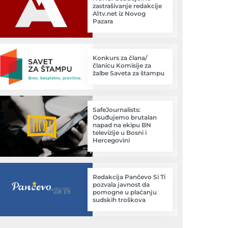
zastrašivanje redakcije
A1tv.net iz Novog
Pazara
Konkurs za člana/
članicu Komisije za
žalbe Saveta za štampu
SafeJournalists:
Osuđujemo brutalan
napad na ekipu BN
televizije u Bosni i
Hercegovini
Redakcija Pančevo Si Ti
pozvala javnost da
pomogne u plaćanju
sudskih troškova