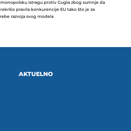
imonopolsku istragu protiv Gugla zbog sumnje da
prekršio pravila konkurencije EU tako što je za
rebe razvoja svog modela
AKTUELNO