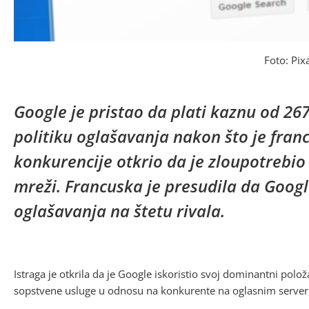
Foto: Pix
Google je pristao da plati kaznu od 26
politiku oglašavanja nakon što je franc
konkurencije otkrio da je zloupotrebio
mreži. Francuska je presudila da Googl
oglašavanja na štetu rivala.
Istraga je otkrila da je Google iskoristio svoj dominantni pol
sopstvene usluge u odnosu na konkurente na oglasnim serveri