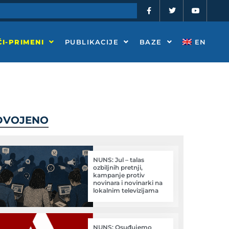
F
T
Y
a
w
o
c
i
u
e
t
t
b
t
u
o
e
b
I-PRIMENI
PUBLIKACIJE
BAZE
EN
o
r
e
k
-
f
DVOJENO
NUNS: Jul – talas
ozbiljnih pretnji,
kampanje protiv
novinara i novinarki na
lokalnim televizijama
NUNS: Osuđujemo