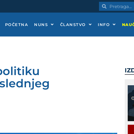
Pretraga
Pretraga
POČETNA
NUNS
ČLANSTVO
INFO
NAUČ
olitiku
IZ
slednjeg