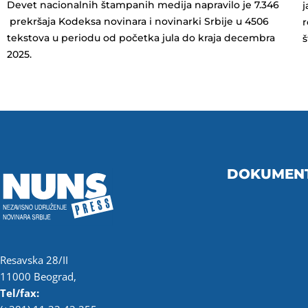
Devet nacionalnih štampanih medija napravilo je 7.346
j
prekršaja Kodeksa novinara i novinarki Srbije u 4506
r
tekstova u periodu od početka jula do kraja decembra
2025.
DOKUMEN
Resavska 28/II
11000 Beograd,
Tel/fax: