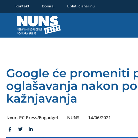
Pređi
Kontakt
Doniraj
Uplati članarinu
na
sadržaj
Google će promeniti p
oglašavanja nakon po
kažnjavanja
Izvor: PC Press/Engadget
NUNS
14/06/2021