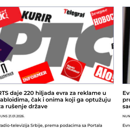
RTS daje 220 hiljada evra za reklame u
Ev
tabloidima, čak i onima koji ga optužuju
pr
za rušenje države
sa
NUNS
21.01.2026.
NU
adio-televizija Srbije, prema podacima sa Portala
Evr