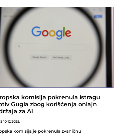
ropska komisija pokrenula istragu
otiv Gugla zbog korišćenja onlajn
držaja za AI
NS
10.12.2025.
opska komisija je pokrenula zvaničnu