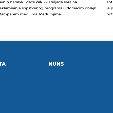
avnih nabavki, daće čak 220 hiljada evra na
ant
eklamiranje sopstvenog programa u domaćim onlajn i
je 
štampanim medijima. Među njima
pot
TA
NUNS