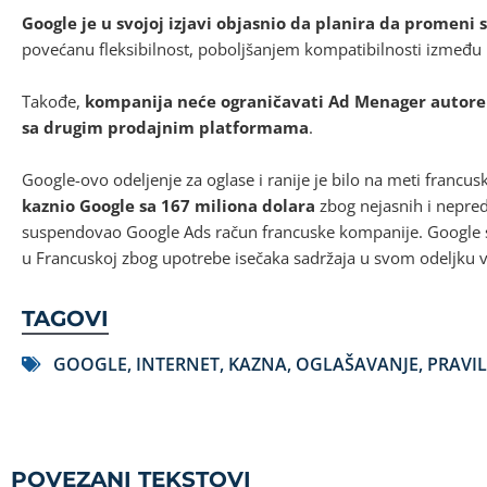
Google je u svojoj izjavi objasnio da planira da promeni 
povećanu fleksibilnost, poboljšanjem kompatibilnosti između 
Takođe,
kompanija neće ograničavati Ad Menager autore 
sa drugim prodajnim platformama
.
Google-ovo odeljenje za oglase i ranije je bilo na meti francus
kaznio Google sa 167 miliona dolara
zbog nejasnih i nepred
suspendovao Google Ads račun francuske kompanije. Google s
u Francuskoj zbog upotrebe isečaka sadržaja u svom odeljku v
TAGOVI
GOOGLE
,
INTERNET
,
KAZNA
,
OGLAŠAVANJE
,
PRAVI
POVEZANI TEKSTOVI