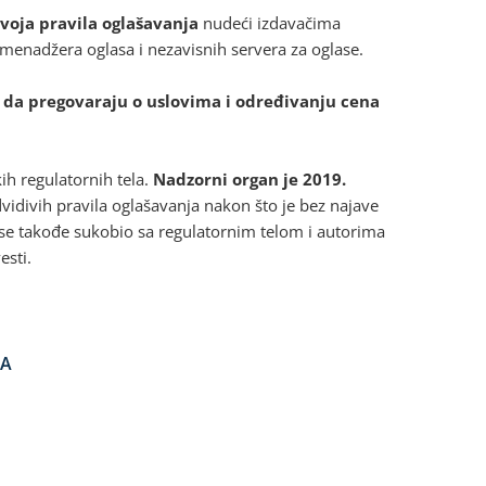
svoja pravila oglašavanja
nudeći izdavačima
menadžera oglasa i nezavisnih servera za oglase.
da pregovaraju o uslovima i određivanju cena
kih regulatornih tela.
Nadzorni organ je 2019.
vidivih pravila oglašavanja nakon što je bez najave
e takođe sukobio sa regulatornim telom i autorima
esti.
LA