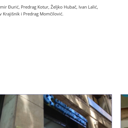
mir Đurić, Predrag Kotur, Željko Hubač, Ivan Lalić,
ov Krajišnik i Predrag Momčilović.