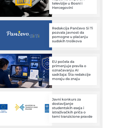
televizije u Bosni i
Hercegovini
Redakcija Pančevo Si Ti
pozvala javnost da
pomogne u plaćanju
sudskih troškova
EU počela da
primenjuje pravila o
označavanju AI
sadržaja: Šta redakcije
moraju da znaju
Javni konkurs za
dostavljanje
studentskih eseja i
istraživačkih priča o
temi tranzicione pravde