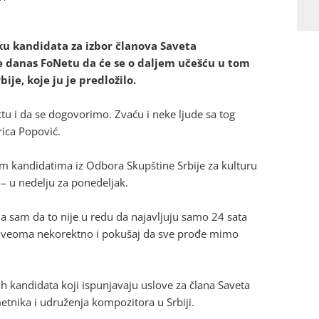
sku kandidata za izbor članova Saveta
je danas FoNetu da će se o daljem učešću u tom
je, koje ju je predložilo.
 i da se dogovorimo. Zvaću i neke ljude sa tog
rica Popović.
m kandidatima iz Odbora Skupštine Srbije za kulturu
 – u nedelju za ponedeljak.
a sam da to nije u redu da najavljuju samo 24 sata
je veoma nekorektno i pokušaj da sve prođe mimo
ih kandidata koji ispunjavaju uslove za člana Saveta
etnika i udruženja kompozitora u Srbiji.