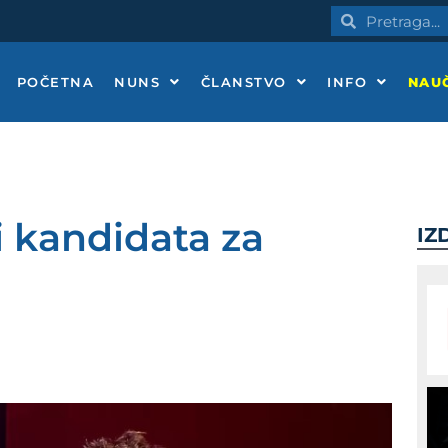
Pretraga
Pretraga
POČETNA
NUNS
ČLANSTVO
INFO
NAUČ
i kandidata za
IZ