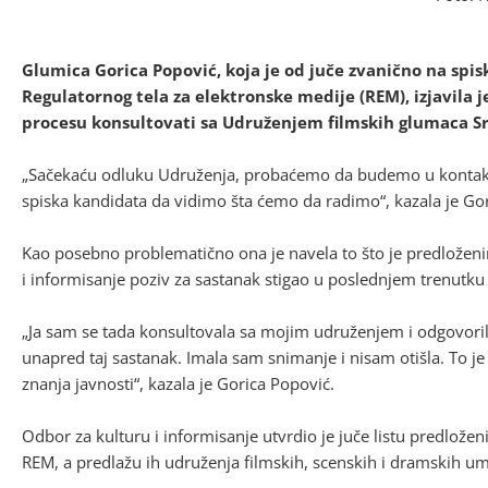
Glumica Gorica Popović, koja je od juče zvanično na spi
Regulatornog tela za elektronske medije (REM), izjavila 
procesu konsultovati sa Udruženjem filmskih glumaca Srbi
„Sačekaću odluku Udruženja, probaćemo da budemo u kontaktu
spiska kandidata da vidimo šta ćemo da radimo“, kazala je Go
Kao posebno problematično ona je navela to što je predloženi
i informisanje poziv za sastanak stigao u poslednjem trenutku
„Ja sam se tada konsultovala sa mojim udruženjem i odgovoril
unapred taj sastanak. Imala sam snimanje i nisam otišla. To 
znanja javnosti“, kazala je Gorica Popović.
Odbor za kulturu i informisanje utvrdio je juče listu predložen
REM, a predlažu ih udruženja filmskih, scenskih i dramskih um