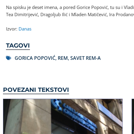
Na spisku je deset imena, a pored Gorice Popović, tu su i Vladi
Tea Dimitrijević, Dragoljub Ilić i Mladen Matičević, Ira Prodan
Izvor:
Danas
TAGOVI
GORICA POPOVIĆ
,
REM
,
SAVET REM-A
POVEZANI TEKSTOVI