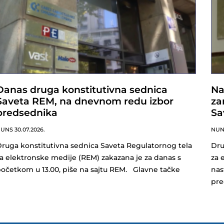
Danas druga konstitutivna sednica
Na
Saveta REM, na dnevnom redu izbor
za
predsednika
Sa
NUNS
30.07.2026.
NU
ruga konstitutivna sednica Saveta Regulatornog tela
Dru
a elektronske medije (REM) zakazana je za danas s
za 
očetkom u 13.00, piše na sajtu REM. Glavne tačke
nas
pre