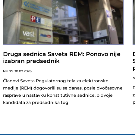
Druga sednica Saveta REM: Ponovo nije
izabran predsednik
NUNS
30.07.2026.
Članovi Saveta Regulatornog tela za elektronske
D
medije (REM) dogovorili su se danas, posle dvočasovne
z
rasprave u nastavku konstitutivne sednice, o dvoje
p
kandidata za predsednika tog