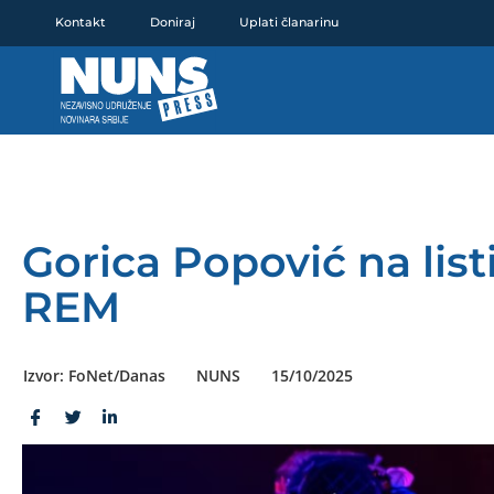
Pređi
Kontakt
Doniraj
Uplati članarinu
na
sadržaj
Gorica Popović na list
REM
Izvor: FoNet/Danas
NUNS
15/10/2025