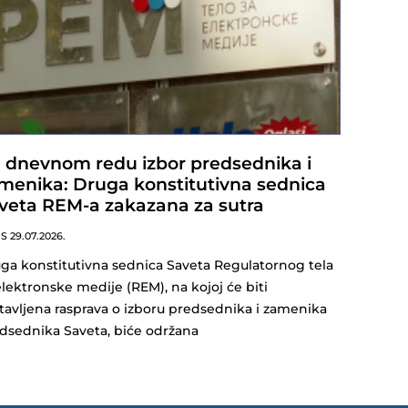
 dnevnom redu izbor predsednika i
menika: Druga konstitutivna sednica
veta REM-a zakazana za sutra
NS
29.07.2026.
ga konstitutivna sednica Saveta Regulatornog tela
elektronske medije (REM), na kojoj će biti
tavljena rasprava o izboru predsednika i zamenika
dsednika Saveta, biće održana