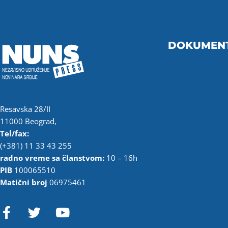
DOKUMEN
Resavska 28/II
11000 Beograd,
Tel/fax:
(+381) 11 33 43 255
radno vreme sa članstvom:
10 – 16h
PIB
100065510
Matični broj
06975461
F
T
Y
a
w
o