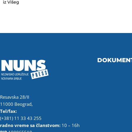
iz Višeg
DOKUMEN
Resavska 28/II
11000 Beograd,
Tel/fax:
(+381) 11 33 43 255
radno vreme sa članstvom:
10 – 16h