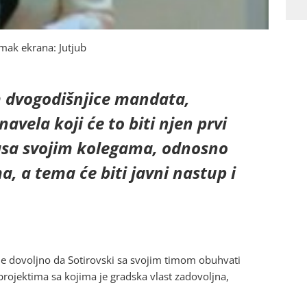
mak ekrana: Jutjub
m dvogodišnjice mandata,
avela koji će to biti njen prvi
časa svojim kolegama, odnosno
, a tema će biti javni nastup i
lo je dovoljno da Sotirovski sa svojim timom obuhvati
rojektima sa kojima je gradska vlast zadovoljna,