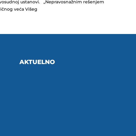
vosudnoj ustanovi. „Nepravosnažnim rešenjem
vičnog veća Višeg
AKTUELNO