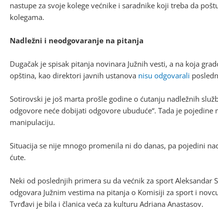
nastupe za svoje kolege većnike i saradnike koji treba da pošt
kolegama.
Nadležni i neodgovaranje na pitanja
Dugačak je spisak pitanja novinara Južnih vesti, a na koja grado
opština, kao direktori javnih ustanova
nisu odgovarali
posledn
Sotirovski je još marta prošle godine o ćutanju nadležnih služ
odgovore neće dobijati odgovore ubuduće“. Tada je pojedine med
manipulaciju.
Situacija se nije mnogo promenila ni do danas, pa pojedini nad
ćute.
Neki od poslednjih primera su da većnik za sport Aleksandar 
odgovara Južnim vestima na pitanja o Komisiji za sport i novc
Tvrđavi je bila i članica veća za kulturu Adriana Anastasov.