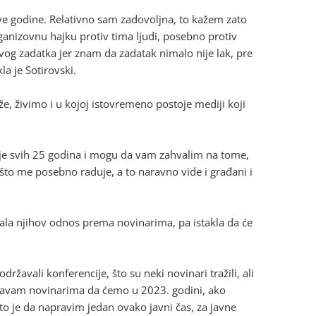
ve godine. Relativno sam zadovoljna, to kažem zato
ganizovnu hajku protiv tima ljudi, posebno protiv
ovog zadatka jer znam da zadatak nimalo nije lak, pre
a je Sotirovski.
e, živimo i u kojoj istovremeno postoje mediji koji
elje svih 25 godina i mogu da vam zahvalim na tome,
e što me posebno raduje, a to naravno vide i građani i
ovala njihov odnos prema novinarima, pa istakla da će
avali konferencije, što su neki novinari tražili, ali
ećavam novinarima da ćemo u 2023. godini, ako
o je da napravim jedan ovako javni čas, za javne