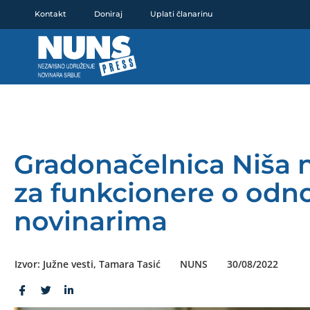
Pređi
Kontakt
Doniraj
Uplati članarinu
na
sadržaj
Gradonačelnica Niša na
za funkcionere o od
novinarima
Izvor: Južne vesti, Tamara Tasić
NUNS
30/08/2022