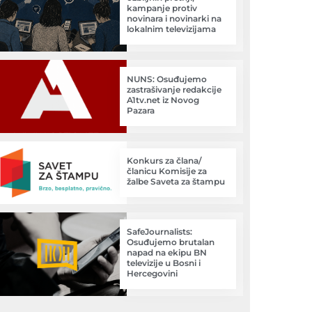
kampanje protiv
novinara i novinarki na
lokalnim televizijama
NUNS: Osuđujemo
zastrašivanje redakcije
A1tv.net iz Novog
Pazara
Konkurs za člana/
članicu Komisije za
žalbe Saveta za štampu
SafeJournalists:
Osuđujemo brutalan
napad na ekipu BN
televizije u Bosni i
Hercegovini