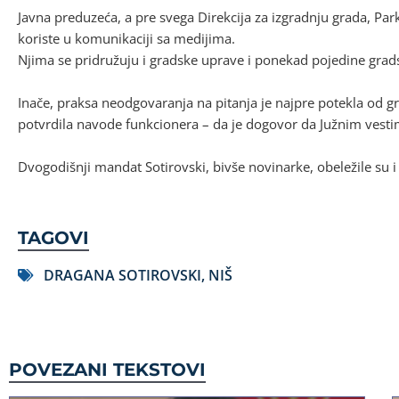
Javna preduzeća, a pre svega Direkcija za izgradnju grada, Parki
koriste u komunikaciji sa medijima.
Njima se pridružuju i gradske uprave i ponekad pojedine grad
Inače, praksa neodgovaranja na pitanja je najpre potekla od gr
potvrdila navode funkcionera – da je dogovor da Južnim vesti
Dvogodišnji mandat Sotirovski, bivše novinarke, obeležile su 
TAGOVI
DRAGANA SOTIROVSKI
,
NIŠ
POVEZANI TEKSTOVI