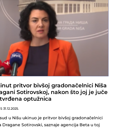
inut pritvor bivšoj gradonačelnici Niša
agani Sotirovskoj, nakon što joj je juče
tvrđena optužnica
NS
31.12.2025.
 sud u Nišu ukinuo je pritvor bivšoj gradonačelnici
a Dragane Sotirovski, saznaje agencija Beta u toj