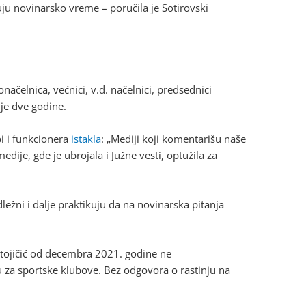
uju novinarsko vreme – poručila je Sotirovski
načelnica, većnici, v.d. načelnici, predsednici
je dve godine.
bi i funkcionera
istakla
: „Mediji koji komentarišu naše
ije, gde je ubrojala i Južne vesti, optužila za
ležni i dalje praktikuju da na novinarska pitanja
Stojičić od decembra 2021. godine ne
u za sportske klubove. Bez odgovora o rastinju na