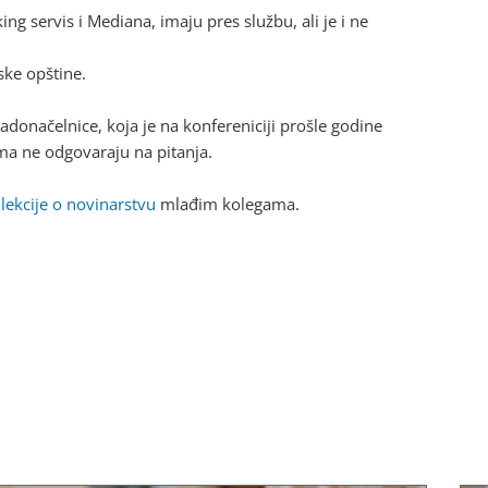
ng servis i Mediana, imaju pres službu, ali je i ne
ske opštine.
adonačelnice, koja je na konfereniciji prošle godine
ma ne odgovaraju na pitanja.
i
lekcije o novinarstvu
mlađim kolegama.