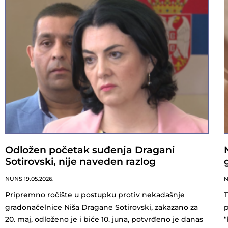
Odložen početak suđenja Dragani
Sotirovski, nije naveden razlog
NUNS
19.05.2026.
Pripremno ročište u postupku protiv nekadašnje
T
gradonačelnice Niša Dragane Sotirovski, zakazano za
p
20. maj, odloženo je i biće 10. juna, potvrđeno je danas
“