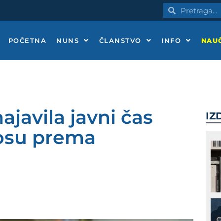
Pretraga
Pretraga
POČETNA
NUNS
ČLANSTVO
INFO
NAUČ
javila javni čas
IZ
nosu prema