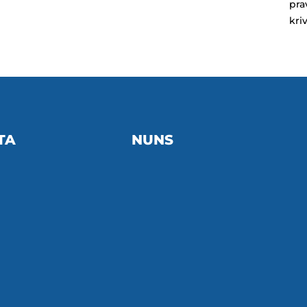
pra
kri
TA
NUNS