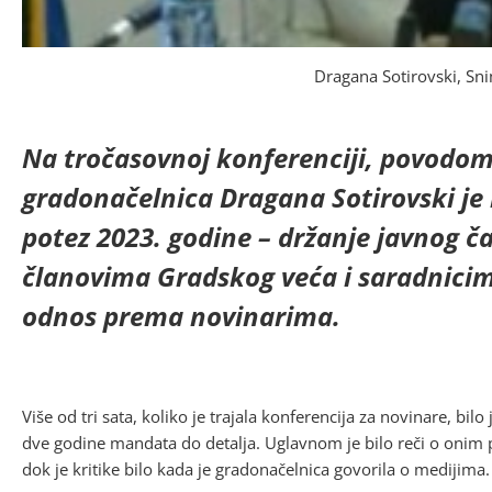
Dragana Sotirovski, Sni
Na tročasovnoj konferenciji, povodo
gradonačelnica Dragana Sotirovski je n
potez 2023. godine – držanje javnog 
članovima Gradskog veća i saradnicima
odnos prema novinarima.
Više od tri sata, koliko je trajala konferencija za novinare, bi
dve godine mandata do detalja. Uglavnom je bilo reči o onim p
dok je kritike bilo kada je gradonačelnica govorila o medijima.