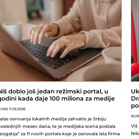
Niš dobio još jedan režimski portal, u
Uk
godini kada daje 100 miliona za medije
Dr
po
NUNS
11.03.2026.
NU
alas osnivanja lokalnih medija zahvatio je Srbiju
Viš
oslednjih mesec dana, te je medijska scena postala
Niš
bogatija” za 11 novih portala koje je osnovala ista firma