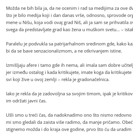
Možda ne bih bila ja, da ne ocenim i rad sa medijima za ove d
što je bilo medija koji i dan danas vrše, odnosno, sprovode or
mene u Nišu, koja vodi ovaj grad Niš, ali ja sam se prihvatila 
svega da predstavljate grad kao žena u muškom svetu… – istakl
Paralelu je podvukla sa patrijarhalnom sredinom gde, kako kaž
bi da se bave senzacionalizmom, a ne otkrivanjem istine.
Izmišljaju afere i tamo gde ih nema, ali imala sam dobre učit
jer između ostalog i kada kritikujete, imate koga da kritikujet
svi koji žive u ovoj zemlji – rekla je gradonačelnica.
Iako je rekla da je zadovoljna sa svojim timom, ipak je kritik
im održati javni čas.
Ušli smo u treći čas, da nadoknadimo ono što nismo redovno održ
mi smo gledali da zaista više radimo, da manje pričamo. Ob
stignemo možda i do kraja ove godine, prvo što ću da uradim t