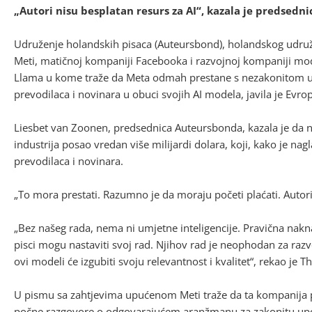
„Autori nisu besplatan resurs za AI“, kazala je predsedn
Udruženje holandskih pisaca (Auteursbond), holandskog udružen
Meti, matičnoj kompaniji Facebooka i razvojnoj kompaniji modela 
Llama u kome traže da Meta odmah prestane s nezakonitom u
prevodilaca i novinara u obuci svojih AI modela, javila je Evrop
Liesbet van Zoonen, predsednica Auteursbonda, kazala je da nisu
industrija posao vredan više milijardi dolara, koji, kako je nagl
prevodilaca i novinara.
„To mora prestati. Razumno je da moraju početi plaćati. Autori
„Bez našeg rada, nema ni umjetne inteligencije. Pravična nakn
pisci mogu nastaviti svoj rad. Njihov rad je neophodan za razvo
ovi modeli će izgubiti svoju relevantnost i kvalitet“, rekao je 
U pismu sa zahtjevima upućenom Meti traže da ta kompanija 
počne razgovore o odgovarajućem aranžmanu za zakonitu upot