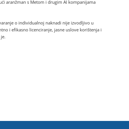
ajući aranžman s Metom i drugim AI kompanijama
aranje o individualnoj naknadi nije izvodljivo u
o i efikasno licenciranje, jasne uslove korištenja i
je.