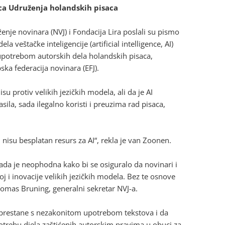
ica Udruženja holandskih pisaca
je novinara (NVJ) i Fondacija Lira poslali su pismo
veštačke inteligencije (artificial intelligence, AI)
potrebom autorskih dela holandskih pisaca,
ska federacija novinara (EFJ).
 protiv velikih jezičkih modela, ali da je AI
asila, sada ilegalno koristi i preuzima rad pisaca,
 nisu besplatan resurs za AI“, rekla je van Zoonen.
ada je neophodna kako bi se osiguralo da novinari i
j i inovacije velikih jezičkih modela. Bez te osnove
Thomas Bruning, generalni sekretar NVJ-a.
prestane s nezakonitom upotrebom tekstova i da
rebu djela zaštićenih autorskim pravima u obuci za