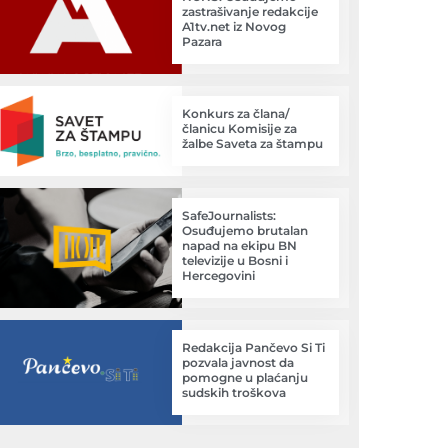
zastrašivanje redakcije
A1tv.net iz Novog
Pazara
Konkurs za člana/
članicu Komisije za
žalbe Saveta za štampu
SafeJournalists:
Osuđujemo brutalan
napad na ekipu BN
televizije u Bosni i
Hercegovini
Redakcija Pančevo Si Ti
pozvala javnost da
pomogne u plaćanju
sudskih troškova