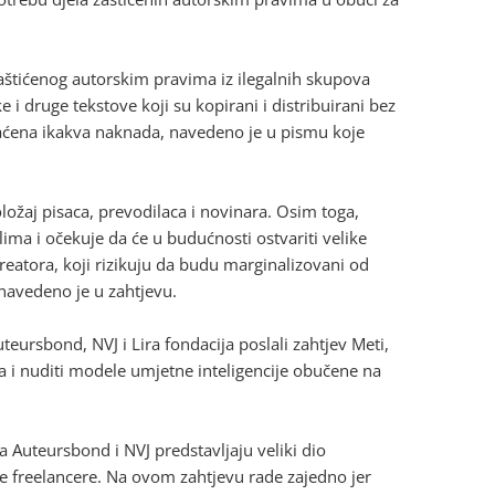
 zaštićenog autorskim pravima iz ilegalnih skupova
 i druge tekstove koji su kopirani i distribuirani bez
plaćena ikakva naknada, navedeno je u pismu koje
ložaj pisaca, prevodilaca i novinara. Osim toga,
ma i očekuje da će u budućnosti ostvariti velike
reatora, koji rizikuju da budu marginalizovani od
navedeno je u zahtjevu.
teursbond, NVJ i Lira fondacija poslali zahtjev Meti,
ka i nuditi modele umjetne inteligencije obučene na
a Auteursbond i NVJ predstavljaju veliki dio
e freelancere. Na ovom zahtjevu rade zajedno jer