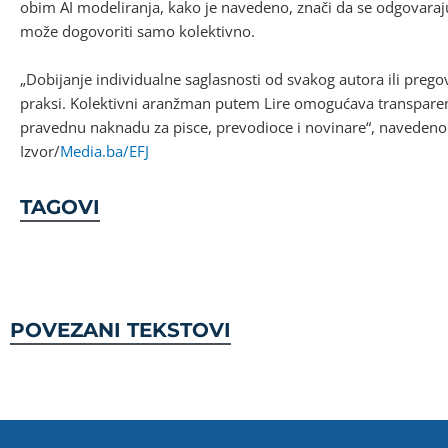
obim AI modeliranja, kako je navedeno, znači da se odgovar
može dogovoriti samo kolektivno.
„Dobijanje individualne saglasnosti od svakog autora ili pregov
praksi. Kolektivni aranžman putem Lire omogućava transparentn
pravednu naknadu za pisce, prevodioce i novinare“, navedeno 
Izvor/
Media.ba/EFJ
TAGOVI
POVEZANI TEKSTOVI