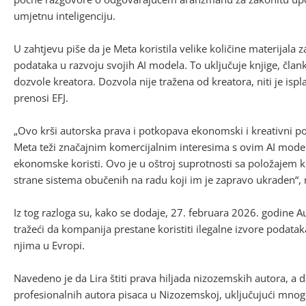
umjetnu inteligenciju.
U zahtjevu piše da je Meta koristila velike količine materijala
podataka u razvoju svojih AI modela. To uključuje knjige, članke
dozvole kreatora. Dozvola nije tražena od kreatora, niti je is
prenosi EFJ.
„Ovo krši autorska prava i potkopava ekonomski i kreativni po
Meta teži značajnim komercijalnim interesima s ovim AI modeli
ekonomske koristi. Ovo je u oštroj suprotnosti sa položajem k
strane sistema obučenih na radu koji im je zapravo ukraden“, 
Iz tog razloga su, kako se dodaje, 27. februara 2026. godine Au
tražeći da kompanija prestane koristiti ilegalne izvore podata
njima u Evropi.
Navedeno je da Lira štiti prava hiljada nizozemskih autora, a d
profesionalnih autora pisaca u Nizozemskoj, uključujući mnog