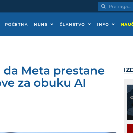
Pretraga
Pretraga
POČETNA
NUNS
ČLANSTVO
INFO
NAUČ
e da Meta prestane
IZ
tove za obuku AI