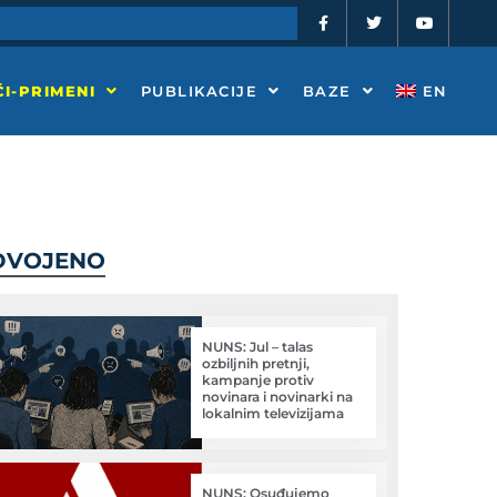
F
T
Y
a
w
o
c
i
u
e
t
t
b
t
u
o
e
b
I-PRIMENI
PUBLIKACIJE
BAZE
EN
o
r
e
k
-
f
DVOJENO
NUNS: Jul – talas
ozbiljnih pretnji,
kampanje protiv
novinara i novinarki na
lokalnim televizijama
NUNS: Osuđujemo