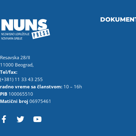
DOKUMEN
Resavska 28/II
11000 Beograd,
Tel/fax:
(+381) 11 33 43 255
radno vreme sa članstvom:
10 – 16h
PIB
100065510
Matični broj
06975461
F
T
Y
a
w
o
c
i
u