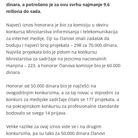
dinara, a potrošeno je za ovu svrhu najmanje 9,6
miliona do sada.
Najveći iznos honorara je bio za komisiju u okviru
konkursa Ministarstva informisanja i telekomunikacija
za internet medije, čiji su članovi imali zadatak da
boduju i najveći broj projekata – 298 za 70.000 dinara.
Najviše projekata bilo je potom na konkursu
Ministarstva za sadržaje na jezicima nacionalnih
manjina – 223, a honorar članova komisije bio je 60.000
dinara.
Honorar od 50.000 dinara bio je najčešći na
ovogodišnjim konkursima, a za taj novac u Vojvodini za
konkurs za medijske sadržaje čitalo se 177 projekata, a
na pokrajinskom konkursu za profesionalne standarde
bodovalo se svega 14 prijava.
Velike razlike za ovaj iznos vide se i na drugim
konkursima, pa su tako za 50.000 dinara članovi