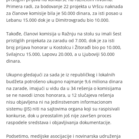
Primera radi, za bodovanje 22 projekta u Vršcu naknada
za članove komisije bila je 50.000 dinara, za isti posao u
Lebanu 15.000 dok je u Dimitrovgradu bio 10.000.
Takođe, članovi komisija u Ražnju na stolu su imali šest
pristiglih projekata za zaradu od 7.000, dok je za isti
broj prijava honorar u Kostolcu i Žitorađi bio po 10.000,
Svilajncu 15.000, Lapovu 20.000, a u Ljuboviji 50.000
dinara.
Ukupno gledajući za sada je iz republičkog i lokalnih
budžeta potrošeno ukupno najmanje 9,6 miliona dinara
na zarade, imajući u vidu da u 34 rešenja o komisijama
se ne navodi iznos honorara, u 12 slučajeva rešenja
nisu objavljena ni na Jedinstvenom informacionom
sistemu (JIS) niti na sajtovima organa koji su raspisivali
konkurse, dok u preostalim još nije završen proces
raspodele sredstava i objavljivanja dokumentacije.
Podsetimo, medijske asocijacije i novinarska udruženja