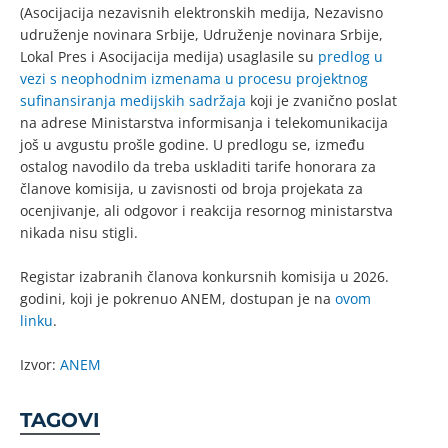
(Asocijacija nezavisnih elektronskih medija, Nezavisno
udruženje novinara Srbije, Udruženje novinara Srbije,
Lokal Pres i Asocijacija medija) usaglasile su
predlog u
vezi s neophodnim izmenama u procesu projektnog
sufinansiranja medijskih sadržaja
koji je zvanično poslat
na adrese Ministarstva informisanja i telekomunikacija
još u avgustu prošle godine. U predlogu se, između
ostalog navodilo da treba uskladiti tarife honorara za
članove komisija, u zavisnosti od broja projekata za
ocenjivanje, ali odgovor i reakcija resornog ministarstva
nikada nisu stigli.
Registar izabranih članova konkursnih komisija u 2026.
godini, koji je pokrenuo ANEM, dostupan je na
ovom
linku
.
Izvor:
ANEM
TAGOVI