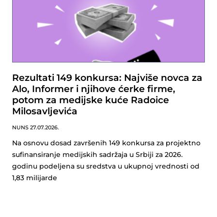
Rezultati 149 konkursa: Najviše novca za
Alo, Informer i njihove ćerke firme,
potom za medijske kuće Radoice
Milosavljevića
NUNS
27.07.2026.
Na osnovu dosad završenih 149 konkursa za projektno
sufinansiranje medijskih sadržaja u Srbiji za 2026.
godinu podeljena su sredstva u ukupnoj vrednosti od
1,83 milijarde