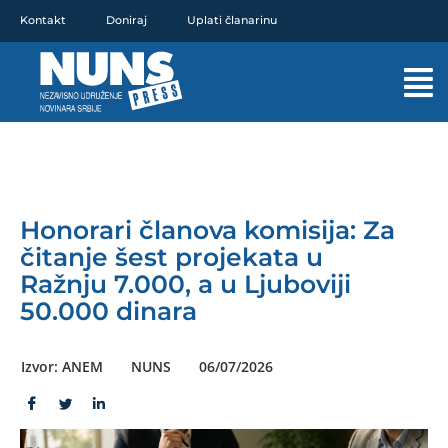
Pređi
Kontakt
Doniraj
Uplati članarinu
na
sadržaj
Mai
Men
Honorari članova komisija: Za
čitanje šest projekata u
Ražnju 7.000, a u Ljuboviji
50.000 dinara
Izvor: ANEM
NUNS
06/07/2026