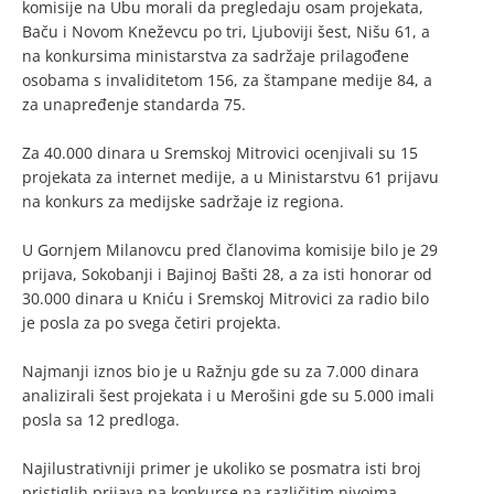
komisije na Ubu morali da pregledaju osam projekata,
Baču i Novom Kneževcu po tri, Ljuboviji šest, Nišu 61, a
na konkursima ministarstva za sadržaje prilagođene
osobama s invaliditetom 156, za štampane medije 84, a
za unapređenje standarda 75.
Za 40.000 dinara u Sremskoj Mitrovici ocenjivali su 15
projekata za internet medije, a u Ministarstvu 61 prijavu
na konkurs za medijske sadržaje iz regiona.
U Gornjem Milanovcu pred članovima komisije bilo je 29
prijava, Sokobanji i Bajinoj Bašti 28, a za isti honorar od
30.000 dinara u Kniću i Sremskoj Mitrovici za radio bilo
je posla za po svega četiri projekta.
Najmanji iznos bio je u Ražnju gde su za 7.000 dinara
analizirali šest projekata i u Merošini gde su 5.000 imali
posla sa 12 predloga.
Najilustrativniji primer je ukoliko se posmatra isti broj
pristiglih prijava na konkurse na različitim nivoima.