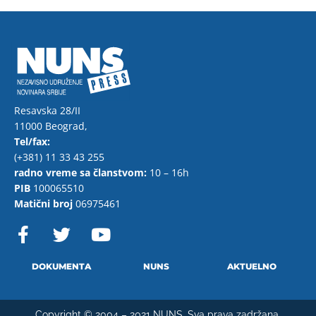
Resavska 28/II
11000 Beograd,
Tel/fax:
(+381) 11 33 43 255
radno vreme sa članstvom:
10 – 16h
PIB
100065510
Matični broj
06975461
F
T
Y
a
w
o
c
i
u
e
t
t
DOKUMENTA
NUNS
AKTUELNO
b
t
u
o
e
b
Copyright © 2004 – 2021 NUNS. Sva prava zadržana.