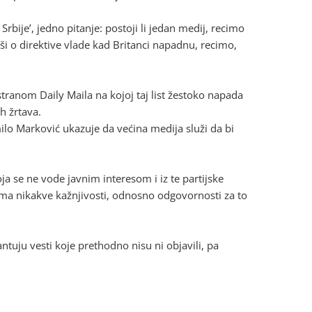
bije’, jedno pitanje: postoji li jedan medij, recimo
luši o direktive vlade kad Britanci napadnu, recimo,
tranom Daily Maila na kojoj taj list žestoko napada
h žrtava.
lo Marković ukazuje da većina medija služi da bi
ja se ne vode javnim interesom i iz te partijske
ema nikakve kažnjivosti, odnosno odgovornosti za to
tuju vesti koje prethodno nisu ni objavili, pa