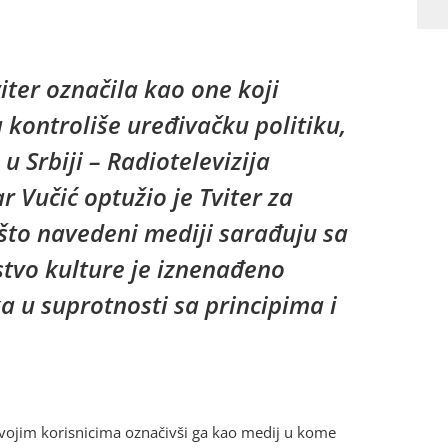
iter označila kao one koji
kontroliše uređivačku politiku,
 u Srbiji – Radiotelevizija
 Vučić optužio je Tviter za
 što navedeni mediji sarađuju sa
stvo kulture je iznenađeno
a u suprotnosti sa principima i
i svojim korisnicima označivši ga kao medij u kome