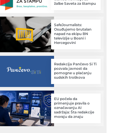
žalbe Saveta za štampu
SafeJournalists:
Osuđujemo brutalan
napad na ekipu BN
televizije u Bosni i
Hercegovini
Redakcija Pančevo Si Ti
pozvala javnost da
pomogne u plaćanju
sudskih troškova
EU počela da
primenjuje pravila o
označavanju AI
sadržaja: Šta redakcije
moraju da znaju