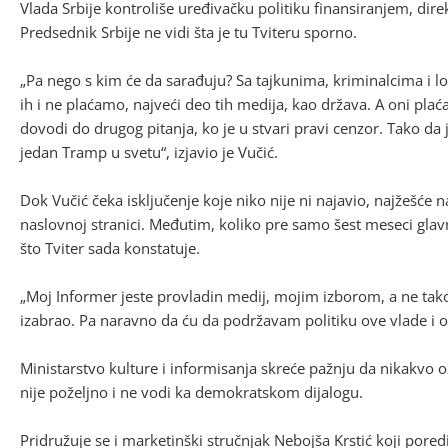
Vlada Srbije kontroliše uređivačku politiku finansiranjem, direk
Predsednik Srbije ne vidi šta je tu Tviteru sporno.
„Pa nego s kim će da sarađuju? Sa tajkunima, kriminalcima i 
ih i ne plaćamo, najveći deo tih medija, kao država. A oni plaća
dovodi do drugog pitanja, ko je u stvari pravi cenzor. Tako d
jedan Tramp u svetu“, izjavio je Vučić.
Dok Vučić čeka isključenje koje niko nije ni najavio, najžešće 
naslovnoj stranici. Međutim, koliko pre samo šest meseci gla
što Tviter sada konstatuje.
„Moj Informer jeste provladin medij, mojim izborom, a ne tako 
izabrao. Pa naravno da ću da podržavam politiku ove vlade i ov
Ministarstvo kulture i informisanja skreće pažnju da nikakvo 
nije poželjno i ne vodi ka demokratskom dijalogu.
Pridružuje se i marketinški stručnjak Nebojša Krstić koji pored