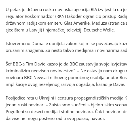
U petak je državna ruska novinska agencija RIA izvijestila da 
regulator Roskomnadzor (RKN) također ograničio pristup Radij
državnom radijskom emiteru Glas Amerike, Meduza (stranica s
sjedištem u Latviji) i njemačkoj televiziji Deutsche Welle.
Istovremeno Duma je donijela zakon kojim se povećavaju kazn
oružanim snagama. Za nešto takvo medijima i novinarima sada
Šef BBC-a Tim Davie kazao je da BBC zaustavlja svoje izvještav
kriminalizira neovisno novinarstvo“. – Ne ostavlja nam drugu
novinara BBC Newsa i njihovog pomoćnog osoblja unutar Rus
implikacije ovog neželjenog razvoja događaja, kazao je Davie.
Posljedice rata u Ukrajini i cenzura propagandističkih medija K
jedan ruski novinar. – Zaista smo suočeni s bjeloruskim scena
Pogođeni su deseci medija i stotine novinara. Čak i novinari d
da više ne mogu pošteno raditi svoj posao, navodi.