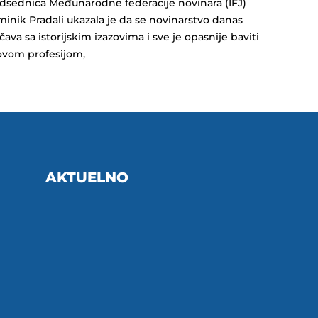
dsednica Međunarodne federacije novinara (IFJ)
inik Pradali ukazala je da se novinarstvo danas
čava sa istorijskim izazovima i sve je opasnije baviti
ovom profesijom,
AKTUELNO