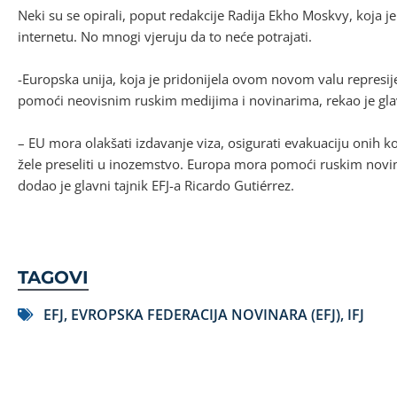
Neki su se opirali, poput redakcije Radija Ekho Moskvy, koja je
internetu. No mnogi vjeruju da to neće potrajati.
-Europska unija, koja je pridonijela ovom novom valu represi
pomoći neovisnim ruskim medijima i novinarima, rekao je glavn
– EU mora olakšati izdavanje viza, osigurati evakuaciju onih ko
žele preseliti u inozemstvo. Europa mora pomoći ruskim novi
dodao je glavni tajnik EFJ-a Ricardo Gutiérrez.
TAGOVI
EFJ
,
EVROPSKA FEDERACIJA NOVINARA (EFJ)
,
IFJ