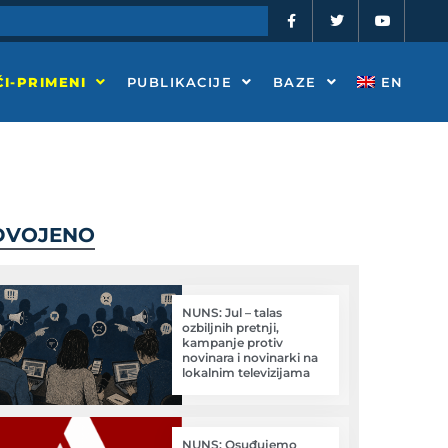
F
T
Y
a
w
o
c
i
u
e
t
t
b
t
u
o
e
b
I-PRIMENI
PUBLIKACIJE
BAZE
EN
o
r
e
k
-
f
DVOJENO
NUNS: Jul – talas
ozbiljnih pretnji,
kampanje protiv
novinara i novinarki na
lokalnim televizijama
NUNS: Osuđujemo