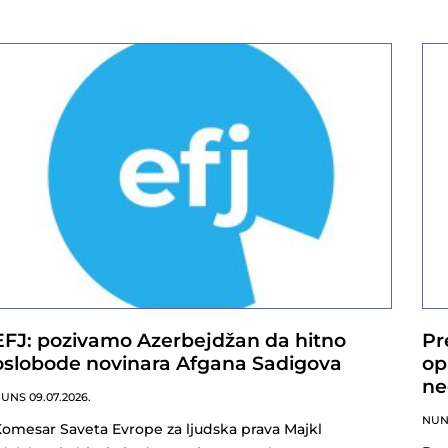
EFJ: pozivamo Azerbejdžan da hitno
Pr
oslobode novinara Afgana Sadigova
op
ne
NUNS
09.07.2026.
NU
omesar Saveta Evrope za ljudska prava Majkl