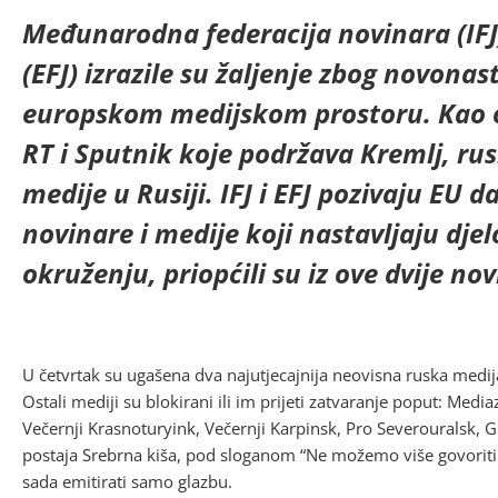
Međunarodna federacija novinara (IFJ)
(EFJ) izrazile su žaljenje zbog novonas
europskom medijskom prostoru. Kao 
RT i Sputnik koje podržava Kremlj, rus
medije u Rusiji. IFJ i EFJ pozivaju EU 
novinare i medije koji nastavljaju djel
okruženju, priopćili su iz ove dvije no
U četvrtak su ugašena dva najutjecajnija neovisna ruska medij
Ostali mediji su blokirani ili im prijeti zatvaranje poput: Med
Večernji Krasnoturyink, Večernji Karpinsk, Pro Severouralsk, 
postaja Srebrna kiša, pod sloganom “Ne možemo više govoriti isti
sada emitirati samo glazbu.