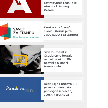
zastrašivanje redakcije
A1tv.net iz Novog
Pazara
Konkurs za člana/
članicu Komisije za
žalbe Saveta za štampu
SafeJournalists:
Osuđujemo brutalan
napad na ekipu BN
televizije u Bosni i
Hercegovini
Redakcija Pančevo Si Ti
pozvala javnost da
pomogne u plaćanju
sudskih troškova