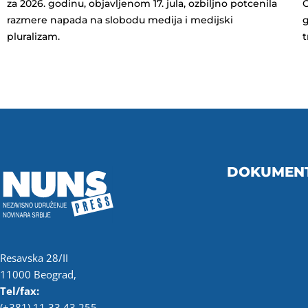
za 2026. godinu, objavljenom 17. jula, ozbiljno potcenila
O
razmere napada na slobodu medija i medijski
g
pluralizam.
t
DOKUMEN
Resavska 28/II
11000 Beograd,
Tel/fax:
(+381) 11 33 43 255