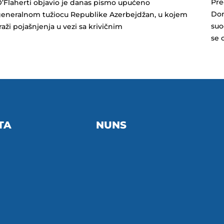
Pre
’Flaherti objavio je danas pismo upućeno
Dom
eneralnom tužiocu Republike Azerbejdžan, u kojem
suo
raži pojašnjenja u vezi sa krivičnim
se 
TA
NUNS