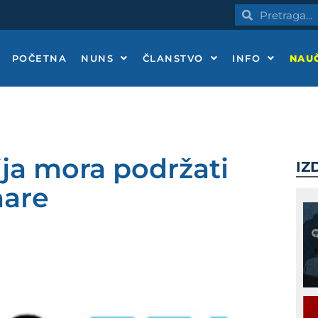
Pretraga
Pretraga
POČETNA
NUNS
ČLANSTVO
INFO
NAUČ
ija mora podržati
IZ
nare