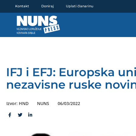
Pređi
Kontakt
Doniraj
Uplati članarinu
na
sadržaj
IFJ i EFJ: Europska un
nezavisne ruske novi
Izvor: HND
NUNS
06/03/2022