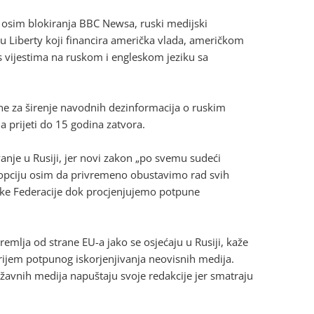
je osim blokiranja BBC Newsa, ruski medijski
u Liberty koji financira američka vlada, američkom
 vijestima na ruskom i engleskom jeziku sa
e za širenje navodnih dezinformacija o ruskim
 prijeti do 15 godina zatvora.
anje u Rusiji, jer novi zakon „po svemu sudeći
 opciju osim da privremeno obustavimo rad svih
ke Federacije dok procjenjujemo potpune
remlja od strane EU-a jako se osjećaju u Rusiji, kaže
rijem potpunog iskorjenjivanja neovisnih medija.
ržavnih medija napuštaju svoje redakcije jer smatraju