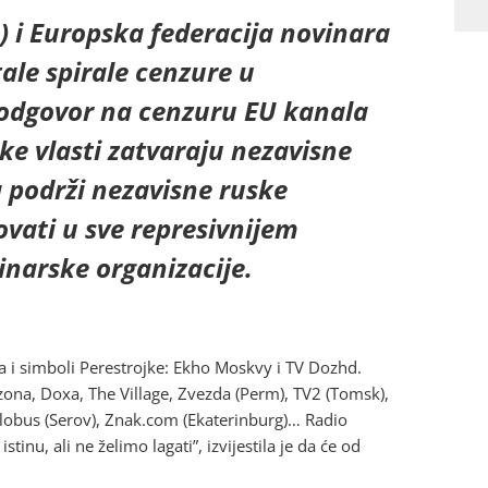
 i Europska federacija novinara
tale spirale cenzure u
odgovor na cenzuru EU kanala
ke vlasti zatvaraju nezavisne
da podrži nezavisne ruske
ovati u sve represivnijem
vinarske organizacije.
a i simboli Perestrojke: Ekho Moskvy i TV Dozhd.
iazona, Doxa, The Village, Zvezda (Perm), TV2 (Tomsk),
Globus (Serov), Znak.com (Ekaterinburg)… Radio
nu, ali ne želimo lagati”, izvijestila je da će od