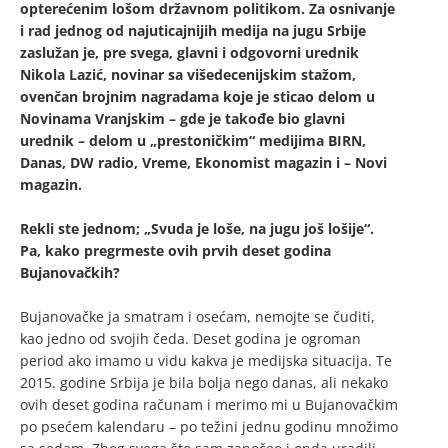
opterećenim lošom državnom politikom. Za osnivanje
i rad jednog od najuticajnijih medija na jugu Srbije
zaslužan je, pre svega, glavni i odgovorni urednik
Nikola Lazić, novinar sa višedecenijskim stažom,
ovenčan brojnim nagradama koje je sticao delom u
Novinama Vranjskim – gde je takođe bio glavni
urednik – delom u „prestoničkim“ medijima BIRN,
Danas, DW radio, Vreme, Ekonomist magazin i – Novi
magazin.
Rekli ste jednom; „Svuda je loše, na jugu još lošije“.
Pa, kako pregrmeste ovih prvih deset godina
Bujanovačkih?
Bujanovačke ja smatram i osećam, nemojte se čuditi,
kao jedno od svojih čeda. Deset godina je ogroman
period ako imamo u vidu kakva je medijska situacija. Te
2015. godine Srbija je bila bolja nego danas, ali nekako
ovih deset godina računam i merimo mi u Bujanovačkim
po psećem kalendaru – po težini jednu godinu množimo