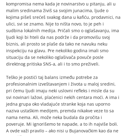
kompromisa nema kada je novinarstvo u pitanju, ali u
malim sredinama živiš sa svojim junacima, ljude o
kojima pišeš srećeš svakog dana u kafiću, prodavnici, na
ulici, svi se znamo. Nije to ništa novo, to je peh i
sudbina lokalnih medija. Pričali smo o oglašavanju, ima
ljudi koji bi hteli da nas podrže i da promovišu svoj
biznis, ali prosto se plaše da tako ne navuku neku
inspekciju na glavu. Pre nekoliko godina imali smo
situaciju da se nekoliko oglašivača povuče posle
direktnog pritiska SNS-a, ali i to smo preživeli.
Teško je postići taj balans između potrebe za
profesionalnim izveštavanjem i života u maloj sredini,
pri čemu ljudi imaju neki uslovni refleks i misle da su
svi novinari lažovi, plaćenici nekih centara moći. A ima i
jedna grupa oko vladajuće stranke koja nas uporno
naziva ustaškim medijem, premda nikakve veze to sa
nama nema. Ali, može neka budala da pročita i
poveruje. Mi ignorišemo te napade, a to ih najviše boli.
A ovde važi pravilo – ako nisi u Bujanovačkim kao da ne