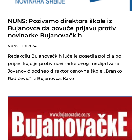
NUNS: Pozivamo direktora škole iz
Bujanovca da povuče prijavu protiv
novinarke Bujanovačkih
NUNS
19.01.2024.
Redakciju Bujanovačkih juče je posetila policija po
prijavi koju je protiv novinarke ovog medija Ivane
Jovanović podneo direktor osnovne škole „Branko
Radičević“ iz Bujanovca. Kako