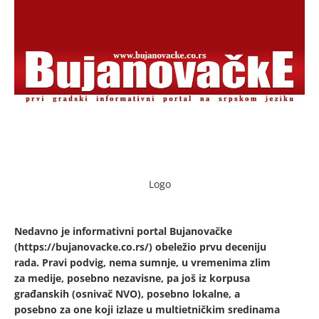
Logo
Nedavno je informativni portal Bujanovačke
(https://bujanovacke.co.rs/) obeležio prvu deceniju
rada. Pravi podvig, nema sumnje, u vremenima zlim
za medije, posebno nezavisne, pa još iz korpusa
građanskih (osnivač NVO), posebno lokalne, a
posebno za one koji izlaze u multietničkim sredinama