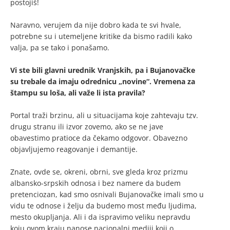
postojiš!
Naravno, verujem da nije dobro kada te svi hvale,
potrebne su i utemeljene kritike da bismo radili kako
valja, pa se tako i ponašamo.
Vi ste bili glavni urednik Vranjskih, pa i Bujanovačke
su trebale da imaju odrednicu „novine“. Vremena za
štampu su loša, ali važe li ista pravila?
Portal traži brzinu, ali u situacijama koje zahtevaju tzv.
drugu stranu ili izvor zovemo, ako se ne jave
obavestimo pratioce da čekamo odgovor. Obavezno
objavljujemo reagovanje i demantije.
Znate, ovde se, okreni, obrni, sve gleda kroz prizmu
albansko-srpskih odnosa i bez namere da budem
pretenciozan, kad smo osnivali Bujanovačke imali smo u
vidu te odnose i želju da budemo most među ljudima,
mesto okupljanja. Ali i da ispravimo veliku nepravdu
koju ovom kraju nanose nacionalni mediji koji o