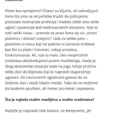
Pitate kao opstajemo? Čitaoci su ključni, ali zahvaljujući
tome što smo se od početka trudili da poštujemo
postulate novinarske profesije i Kodeks stekli smo veliki
ugled i poverenje kod međunarodnih donatora. Nije to
neki veliki novac – premda se pravi fama da svi „strani
plaćenici i domaći izdajnici“ rade za velike pare –
govorimo o novcu koji ne pokriva ni osnovne troškove
kao što su plate i honorari, zakup prostora,
funkcionisanje. Ali, nije to malo. Deo neophodnih
sredstava obezbeđujemo putem marketinga, mada je
zbog ekonomske situacije ovde na jugu Srbije prilično
teško doći do klijenata koji bi napravili dugoročnije
ugovore. Do nacionalnih oglašivača gotovo da ne
stižemo, kao i ostali lokalni mediji. Tako da ne možemo
da budemo opušteni, ali mesec po mesec uspevamo.
Šta je najteže malim medijima u malim sredinama?
Najteže je napraviti neki balans, ne kompromis, jer