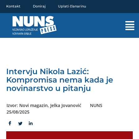
Pređi
Kontakt
Doniraj
Uplati članarinu
na
sadržaj
Mai
Men
Intervju Nikola Lazić:
Kompromisa nema kada je
novinarstvo u pitanju
Izvor: Novi magazin, Jelka Jovanović
NUNS
25/08/2025