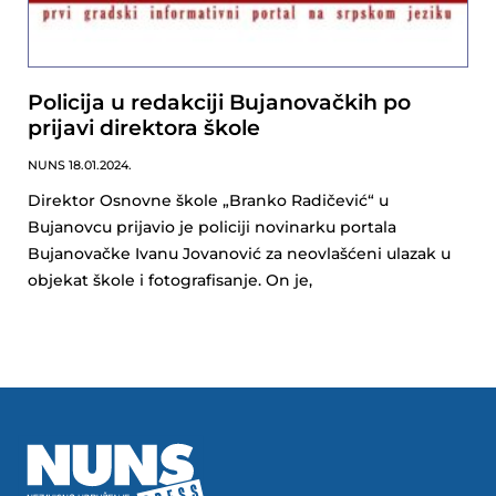
Policija u redakciji Bujanovačkih po
prijavi direktora škole
NUNS
18.01.2024.
Direktor Osnovne škole „Branko Radičević“ u
Bujanovcu prijavio je policiji novinarku portala
Bujanovačke Ivanu Jovanović za neovlašćeni ulazak u
objekat škole i fotografisanje. On je,