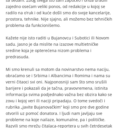
sa sedam. Zbog svega što sam započeo i onda uradili
zajedno osećam veliki ponos, od redakcije u kojoj se
radilo na o’ruk i od kuće došli smo do svoje kancelarije,
prostora, tehnike. Nije sjajno, ali možemo bez tehničkih
problema da funkcionišemo.
Kažete nije isto raditi u Bujanovcu i Subotici ili Novom
sadu. Jasno je da mislite na izazove multietničke
sredine koja je opterećena nizom problema i
predrasuda.
Mi smo krenuli sa motom da novinarstvo nema naciju,
obraćamo se i Srbima i Albancima i Romima i nama su
verni čitaoci svi oni. Najponosniji sam što smo srušili
barijere i pokazali da je tačna, pravovremena, istinita
informacija svima podjednako važna bez obzira kako se
zovu i kojoj veri ili naciji pripadaju. O tome svedoči i
rubrika „Javite Bujanovačkim“ koji smo pre dve godine
otvorili uz pomoć donatora. I ljudi nam javljaju sve
probleme na koje nailaze, komunalne, pa i političke.
Razvili smo mrežu čitalaca-reportera u svih četrdesetak