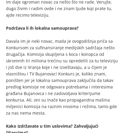
im daje ogroman novac za nešto što ne rade. Verujte,
dugo živim i radim ovde i ne znam ljude koji prate tu,
ajde recimo televiziju.
Podržava li ih lokalna samouprava?
Davala im je neki novac, mada je ovogodišnja priča sa
Konkursom za sufinansiranje medijskih sadržaja nešto
drugačija. Komisija skupljena s koca i konopca od
skromnih tri miliona trećinu su opredelili za tu televiziju
i još dve iz Vranja koje i ne izveštavaju, a u čijem je
vlasništvu i TV Bujanovac! Konkurs je, koliko znam,
poništen jer je lokalna samouprava zaključila da takav
predlog komisije ne odgovara potrebama i interesima
građana Bujanovca i ne zadovoljava kriterijume
konkursa. Ali, oni su inače kao propagandna mašina
miljenici komisija na raznim nivoima i režima, tamo gde
za nas nema mesta.
Kako izdržavate u tim uslovima? Zahvaljujući
čitaocima?