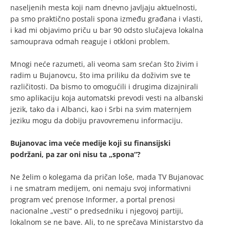
naseljenih mesta koji nam dnevno javljaju aktuelnosti,
pa smo praktično postali spona između građana i vlasti,
i kad mi objavimo priču u bar 90 odsto slučajeva lokalna
samouprava odmah reaguje i otkloni problem.
Mnogi neće razumeti, ali veoma sam srećan što živim i
radim u Bujanovcu, što ima priliku da doživim sve te
različitosti. Da bismo to omogućili i drugima dizajnirali
smo aplikaciju koja automatski prevodi vesti na albanski
jezik, tako da i Albanci, kao i Srbi na svim maternjem
jeziku mogu da dobiju pravovremenu informaciju.
Bujanovac ima veće medije koji su finansijski
podržani, pa zar oni nisu ta „spona“?
Ne želim o kolegama da pričan loše, mada TV Bujanovac
i ne smatram medijem, oni nemaju svoj informativni
program već prenose Informer, a portal prenosi
nacionalne „vesti“ o predsedniku i njegovoj partiji,
lokalnom se ne bave. Ali, to ne sprečava Ministarstvo da