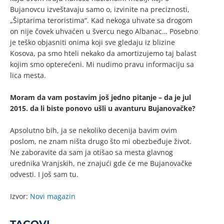
Bujanovcu izveštavaju samo o, izvinite na preciznosti,
„Šiptarima teroristima“. Kad nekoga uhvate sa drogom
on nije čovek uhvaćen u švercu nego Albanac… Posebno
je teško objasniti onima koji sve gledaju iz blizine
Kosova, pa smo hteli nekako da amortizujemo taj balast
kojim smo opterećeni. Mi nudimo pravu informaciju sa
lica mesta.
Moram da vam postavim još jedno pitanje – da je jul
2015. da li biste ponovo ušli u avanturu Bujanovačke?
Apsolutno bih, ja se nekoliko decenija bavim ovim
poslom, ne znam ništa drugo što mi obezbeđuje život.
Ne zaboravite da sam ja otišao sa mesta glavnog
urednika Vranjskih, ne znajući gde će me Bujanovačke
odvesti. I još sam tu.
Izvor:
Novi magazin