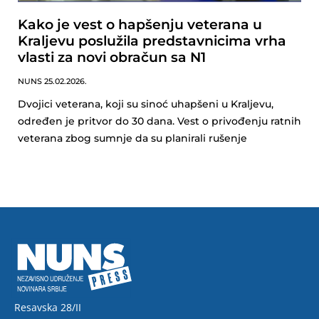
Kako je vest o hapšenju veterana u
Kraljevu poslužila predstavnicima vrha
vlasti za novi obračun sa N1
NUNS
25.02.2026.
Dvojici veterana, koji su sinoć uhapšeni u Kraljevu,
određen je pritvor do 30 dana. Vest o privođenju ratnih
veterana zbog sumnje da su planirali rušenje
Resavska 28/II