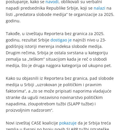
postupanje, kako se
navodi
, oblikovali su verbalni
napadi predsednika Republike Srbije, koji se
nalazi
na
listi „predatora slobode medija“ te organizacije za 2025.
godinu.
Takođe, u izveštaju Reportera bez granica za 2025.
godinu, rezultat Srbije
dostigao je
najniži nivo u 23-
godišnjoj istoriji merenja indeksa slobode medija.
Drugim rečima, Srbija je ostala svrstana u kategoriju
zemalja sa „teškom“ situacijom kada je reč o slobodi
medija, što je druga najgora kategorija od ukupno pet.
Kako su objasnili iz Reportera bez granica, pad slobode
medija u Srbiji „uzrokovan je političkim i pravnim
faktorima“, a „to se može pripisati naporima vladajuće
stranke da uguši nezavisno novinarstvo političkim
napadima, zloupotrebom tužbi (SLAPP tužbe) i
proizvoljnim nadzorom“.
Novi izveštaj CASE koalicije
pokazuje
da je Srbija treća
zemlja u Evropi po broju novih SLAPP tužbi (strateške