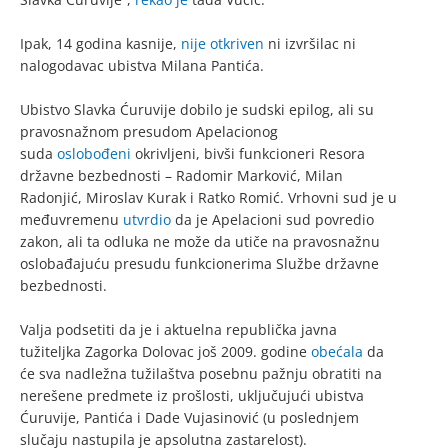
Ipak, 14 godina kasnije,
nije otkriven
ni izvršilac ni
nalogodavac ubistva Milana Pantića.
Ubistvo Slavka Ćuruvije dobilo je sudski epilog, ali su
pravosnažnom presudom Apelacionog
suda
oslobođeni
okrivljeni, bivši funkcioneri Resora
državne bezbednosti – Radomir Marković, Milan
Radonjić, Miroslav Kurak i Ratko Romić. Vrhovni sud je u
međuvremenu
utvrdio
da je Apelacioni sud povredio
zakon, ali ta odluka ne može da utiče na pravosnažnu
oslobađajuću presudu funkcionerima Službe državne
bezbednosti.
Valja podsetiti da je i aktuelna republička javna
tužiteljka Zagorka Dolovac još 2009. godine
obećala
da
će sva nadležna tužilaštva posebnu pažnju obratiti na
nerešene predmete iz prošlosti, uključujući ubistva
Ćuruvije, Pantića i Dade Vujasinović (u poslednjem
slučaju nastupila je apsolutna zastarelost).