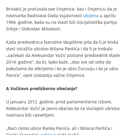
Brnabić je prećutala ove činjenice, kao i činjenicu da je
novinarka Radislava Dada Vujasinović
ubijena
u aprilu
1994. godine, kada su na vlasti bili Socijalistička partija
Srbije i Slobodan Milošević.
Kada predsednica Narodne skupštine pita da li je bivša
vlast istražila ubistvo Milana Pantića i da li je trebalo
„sačekati da Aleksandar Vučić postane predsednik Vlade
2014. godine“, da bi, kako kaže, „dao sve od sebe da
pokušamo da otkrijemo i ko je ubio Ćuruviju i ko je ubio
Panića“, opet izostavlja važne činjenice.
A Vučićevo predizborno obećanje?
U januaru 2012. godine, pred parlamentarne izbore,
Aleksandar Vučić je javno obećao da će slučajevi ubistva
novinara biti rasvetljeni.
„Naći ćemo ubice Ranka Panića, ali i Milana Pantića i
Slavka Ćuruvije“,
rekao je
tada Vučić.