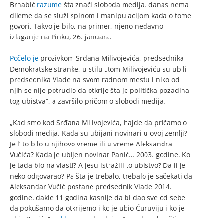
Brnabić
razume
šta znači sloboda medija, danas nema
dileme da se služi spinom i manipulacijom kada o tome
govori. Takvo je bilo, na primer, njeno nedavno
izlaganje na Pinku, 26. januara.
Počelo je
prozivkom Srđana Milivojevića, predsednika
Demokratske stranke, u stilu „tom Milivojeviću su ubili
predsednika Vlade na svom radnom mestu i niko od
njih se nije potrudio da otkrije šta je politička pozadina
tog ubistva“, a završilo pričom o slobodi medija.
„Kad smo kod Srđana Milivojevića, hajde da pričamo o
slobodi medija. Kada su ubijani novinari u ovoj zemlji?
Je l’ to bilo u njihovo vreme ili u vreme Aleksandra
Vučića? Kada je ubijen novinar Panić… 2003. godine. Ko
je tada bio na vlasti? A jesu istražili to ubistvo? Da li je
neko odgovarao? Pa šta je trebalo, trebalo je sačekati da
Aleksandar Vučić postane predsednik Vlade 2014.
godine, dakle 11 godina kasnije da bi dao sve od sebe
da pokušamo da otkrijemo i ko je ubio Ćuruviju i ko je