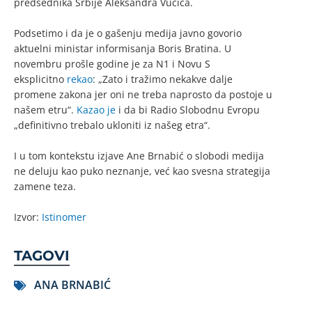
predsednika Srbije Aleksandra Vučića.
Podsetimo i da je o gašenju medija javno govorio
aktuelni ministar informisanja Boris Bratina. U
novembru prošle godine je za N1 i Novu S
eksplicitno
rekao
: „Zato i tražimo nekakve dalje
promene zakona jer oni ne treba naprosto da postoje u
našem etru“.
Kazao je
i da bi Radio Slobodnu Evropu
„definitivno trebalo ukloniti iz našeg etra“.
I u tom kontekstu izjave Ane Brnabić o slobodi medija
ne deluju kao puko neznanje, već kao svesna strategija
zamene teza.
Izvor:
Istinomer
TAGOVI
ANA BRNABIĆ