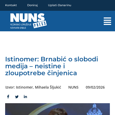
Pređi
Kontakt
Doniraj
Uplati članarinu
na
sadržaj
Mai
Men
Istinomer: Brnabić o slobodi
medija – neistine i
zloupotrebe činjenica
Izvor: Istinomer, Mihaela Šljukić
NUNS
09/02/2026