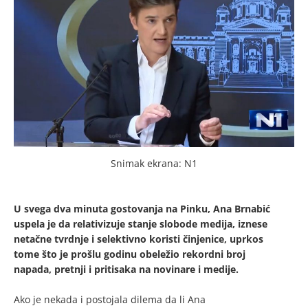
Snimak ekrana: N1
U svega dva minuta gostovanja na Pinku, Ana Brnabić
uspela je da relativizuje stanje slobode medija, iznese
netačne tvrdnje i selektivno koristi činjenice, uprkos
tome što je prošlu godinu obeležio rekordni broj
napada, pretnji i pritisaka na novinare i medije.
Ako je nekada i postojala dilema da li Ana