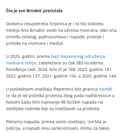
Šta je sve Brnabić prećutala
Dodatna zloupotreba činjenica je i to što slobodu
medija Ana Brnabić svodi na ubistva novinara, iako ona,
između ostalog, podrazumeva i napade, pretnje i
pritiske na novinare i medije.
U 2025. godini, prema
bazi Nezavisnog udruženja
novinara Srbije
, zabeležena su čak 383 incidenta.
Poređenja radi, 2024. bilo ih je 168, 2023. godine 187,
2022. godine 137, 2021. godine 156, a 2020. godine 144.
U poslednjem izveštaju Reportera bez granica
navodi
se
da je od početka protesta zbog pada nadstrešnice u
Novom Sadu bilo najmanje 98 fizičkih napada na
medijske radnike koji su izveštavali sa protesta.
Polovinu napada, prema ovom izveštaju, izvršila je
policija, a napadi nisu sankcionisani. Klimu za takvo