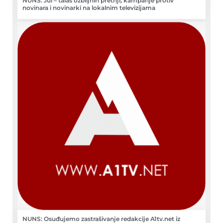
NUNS: Jul – talas ozbiljnih pretnji, kampanje protiv
novinara i novinarki na lokalnim televizijama
NUNS: Osuđujemo zastrašivanje redakcije A1tv.net iz