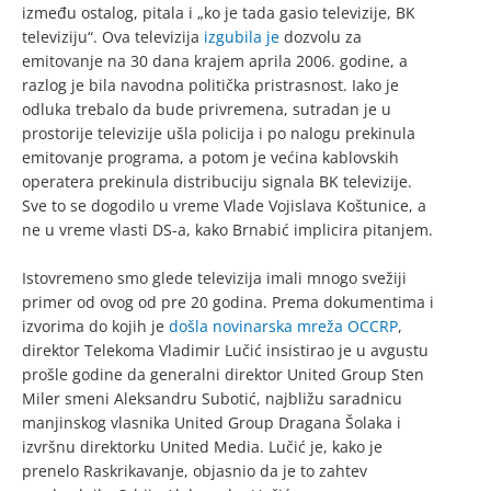
između ostalog, pitala i „ko je tada gasio televizije, BK
televiziju“. Ova televizija
izgubila je
dozvolu za
emitovanje na 30 dana krajem aprila 2006. godine, a
razlog je bila navodna politička pristrasnost. Iako je
odluka trebalo da bude privremena, sutradan je u
prostorije televizije ušla policija i po nalogu prekinula
emitovanje programa, a potom je većina kablovskih
operatera prekinula distribuciju signala BK televizije.
Sve to se dogodilo u vreme Vlade Vojislava Koštunice, a
ne u vreme vlasti DS-a, kako Brnabić implicira pitanjem.
Istovremeno smo glede televizija imali mnogo svežiji
primer od ovog od pre 20 godina. Prema dokumentima i
izvorima do kojih je
došla novinarska mreža OCCRP
,
direktor Telekoma Vladimir Lučić insistirao je u avgustu
prošle godine da generalni direktor United Group Sten
Miler smeni Aleksandru Subotić, najbližu saradnicu
manjinskog vlasnika United Group Dragana Šolaka i
izvršnu direktorku United Media. Lučić je, kako je
prenelo Raskrikavanje, objasnio da je to zahtev