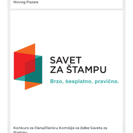
Novog Pazara
Konkurs za člana/članicu Komisije za žalbe Saveta za
štampu