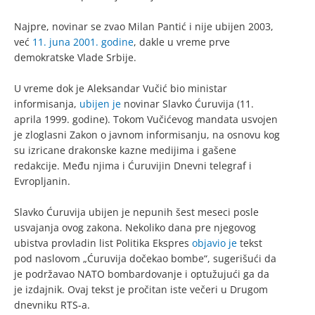
Najpre, novinar se zvao Milan Pantić i nije ubijen 2003,
već
11. juna 2001. godine
, dakle u vreme prve
demokratske Vlade Srbije.
U vreme dok je Aleksandar Vučić bio ministar
informisanja,
ubijen je
novinar Slavko Ćuruvija (11.
aprila 1999. godine). Tokom Vučićevog mandata usvojen
je zloglasni Zakon o javnom informisanju, na osnovu kog
su izricane drakonske kazne medijima i gašene
redakcije. Među njima i Ćuruvijin Dnevni telegraf i
Evropljanin.
Slavko Ćuruvija ubijen je nepunih šest meseci posle
usvajanja ovog zakona. Nekoliko dana pre njegovog
ubistva provladin list Politika Ekspres
objavio je
tekst
pod naslovom „Ćuruvija dočekao bombe“, sugerišući da
je podržavao NATO bombardovanje i optužujući ga da
je izdajnik. Ovaj tekst je pročitan iste večeri u Drugom
dnevniku RTS-a.