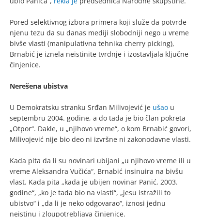
ubio Panića“,
rekla je
predsednica Narodne skupštine.
Pored selektivnog izbora primera koji služe da potvrde
njenu tezu da su danas mediji slobodniji nego u vreme
bivše vlasti (manipulativna tehnika cherry picking),
Brnabić je iznela neistinite tvrdnje i izostavljala ključne
činjenice.
Nerešena ubistva
U Demokratsku stranku Srđan Milivojević je
ušao
u
septembru 2004. godine, a do tada je bio član pokreta
„Otpor“. Dakle, u „njihovo vreme“, o kom Brnabić govori,
Milivojević nije bio deo ni izvršne ni zakonodavne vlasti.
Kada pita da li su novinari ubijani „u njihovo vreme ili u
vreme Aleksandra Vučića“, Brnabić insinuira na bivšu
vlast. Kada pita „kada je ubijen novinar Panić, 2003.
godine“, „ko je tada bio na vlasti“, „jesu istražili to
ubistvo“ i „da li je neko odgovarao“, iznosi jednu
neistinu i zloupotrebljava činjenice.