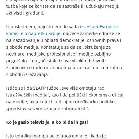
tužbe koje se koriste da se zastraše ili ućutkaju mediji,
aktivisti i građani).
U poslednjem, najoštrijem do sada
izveštaju Evropske
komisije o napretku Srbije
, najveće zamerke odnose se
na nazadovanje u oblasti demokratije, osnovnih prava i
slobode medija. Konstatuje se da se „okruženje za
novinare, medijske profesionalce i medije ozbiljno
pogoršalo“ i da „učestale izjave visokih državnih
zvaničnika o radu novinara imaju zastrašujući efekat na
slobodu izražavanja“.
Ističe se i da SLAPP tužbe „sve više ometaju rad
istraživačkih medija“, kao i da politički i ekonomski uticaj
na medije, uključujući i uticaj na uređivačku politiku,
„predstavlja izvor ozbiljne zabrinutosti“.
Ko je gasio televizije, a ko bi da ih gasi
Istu tehniku manipulacije upotrebila je i kada je,