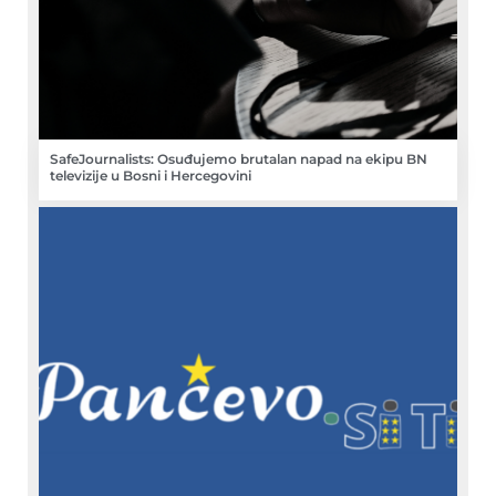
SafeJournalists: Osuđujemo brutalan napad na ekipu BN
televizije u Bosni i Hercegovini