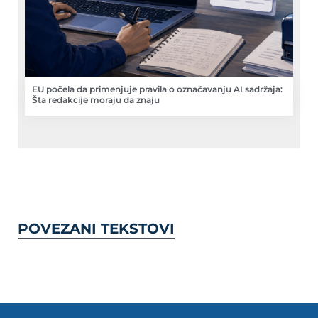
EU počela da primenjuje pravila o označavanju AI sadržaja:
Šta redakcije moraju da znaju
POVEZANI TEKSTOVI