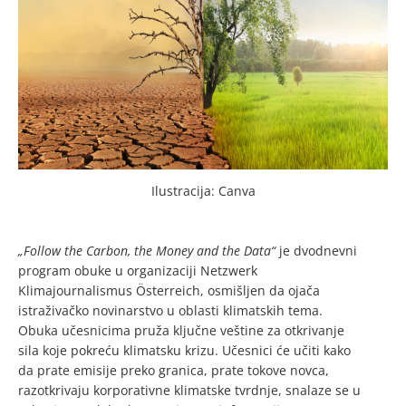
Ilustracija: Canva
„Follow the Carbon, the Money and the Data“
je dvodnevni
program obuke u organizaciji Netzwerk
Klimajournalismus Österreich, osmišljen da ojača
istraživačko novinarstvo u oblasti klimatskih tema.
Obuka učesnicima pruža ključne veštine za otkrivanje
sila koje pokreću klimatsku krizu. Učesnici će učiti kako
da prate emisije preko granica, prate tokove novca,
razotkrivaju korporativne klimatske tvrdnje, snalaze se u