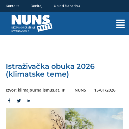
Pređi
Kontakt
Doniraj
Uplati članarinu
na
sadržaj
Mai
Men
Istraživačka obuka 2026
(klimatske teme)
Izvor: klimajournalismus.at, IPI
NUNS
15/01/2026