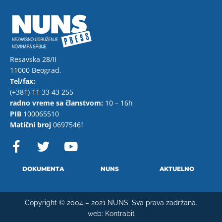
Resavska 28/II
11000 Beograd,
Tel/fax:
(+381) 11 33 43 255
radno vreme sa članstvom:
10 – 16h
PIB
100065510
Matični broj
06975461
F
T
Y
a
w
o
c
i
u
e
t
t
DOKUMENTA
NUNS
AKTUELNO
b
t
u
o
e
b
Copyright © 2004 – 2021 NUNS. Sva prava zadržana.
o
r
e
web:
Kontrabit