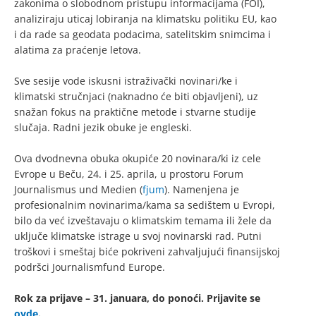
zakonima o slobodnom pristupu informacijama (FOI),
analiziraju uticaj lobiranja na klimatsku politiku EU, kao
i da rade sa geodata podacima, satelitskim snimcima i
alatima za praćenje letova.
Sve sesije vode iskusni istraživački novinari/ke i
klimatski stručnjaci (naknadno će biti objavljeni), uz
snažan fokus na praktične metode i stvarne studije
slučaja. Radni jezik obuke je engleski.
Ova dvodnevna obuka okupiće 20 novinara/ki iz cele
Evrope u Beču, 24. i 25. aprila, u prostoru Forum
Journalismus und Medien (
fjum
). Namenjena je
profesionalnim novinarima/kama sa sedištem u Evropi,
bilo da već izveštavaju o klimatskim temama ili žele da
uključe klimatske istrage u svoj novinarski rad. Putni
troškovi i smeštaj biće pokriveni zahvaljujući finansijskoj
podršci Journalismfund Europe.
Rok za prijave – 31. januara, do ponoći. Prijavite se
ovde
.