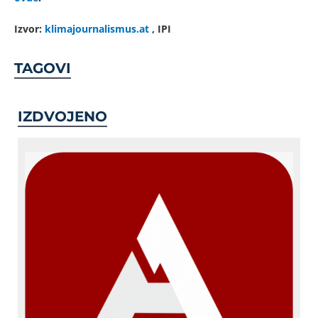
Izvor:
klimajournalismus.at
, IPI
TAGOVI
IZDVOJENO